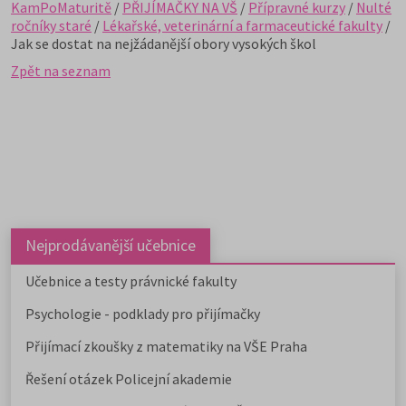
KamPoMaturitě
/
PŘIJÍMAČKY NA VŠ
/
Přípravné kurzy
/
Nulté
ročníky staré
/
Lékařské, veterinární a farmaceutické fakulty
/
Jak se dostat na nejžádanější obory vysokých škol
Zpět na seznam
Nejprodávanější učebnice
Učebnice a testy právnické fakulty
Psychologie - podklady pro přijímačky
Přijímací zkoušky z matematiky na VŠE Praha
Řešení otázek Policejní akademie