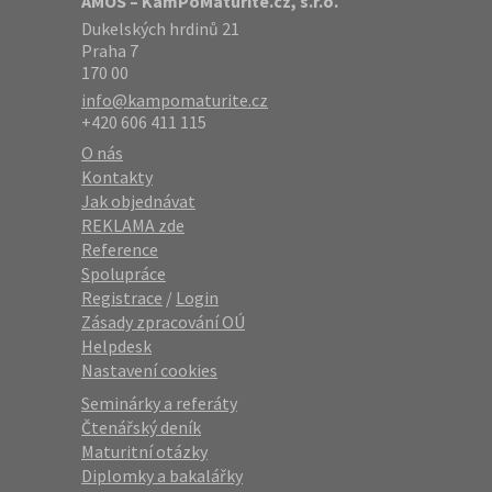
AMOS – KamPoMaturite.cz, s.r.o.
Dukelských hrdinů 21
Praha 7
170 00
info@kampomaturite.cz
+420 606 411 115
O nás
Kontakty
Jak objednávat
REKLAMA zde
Reference
Spolupráce
Registrace
/
Login
Zásady zpracování OÚ
Helpdesk
Nastavení cookies
Seminárky a referáty
Čtenářský deník
Maturitní otázky
Diplomky a bakalářky