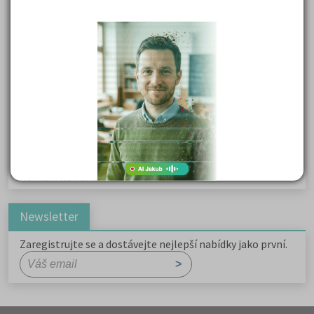
Karel Havlíček Borovský: Tyrolské elegie
Kritika hry M. L. King v Salesiánském divadle
Důležité reakce organických sloučenin a jejich význam
Zákonitosti v elektronové struktuře
Základní charakteristiky obyvatelstva a geografie sídel
Karel Hynek Mácha: Máj
Karel Havlíček Borovský: Tyrolské elegie
Romain Rolland: Petr a Lucie
Newsletter
Zaregistrujte se a dostávejte nejlepší nabídky jako první.