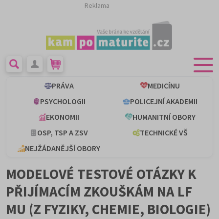
Reklama
PRÁVA
MEDICÍNU
PSYCHOLOGII
POLICEJNÍ AKADEMII
EKONOMII
HUMANITNÍ OBORY
OSP, TSP A ZSV
TECHNICKÉ VŠ
NEJŽÁDANĚJŠÍ OBORY
MODELOVÉ TESTOVÉ OTÁZKY K
PŘIJÍMACÍM ZKOUŠKÁM NA LF
MU (Z FYZIKY, CHEMIE, BIOLOGIE)