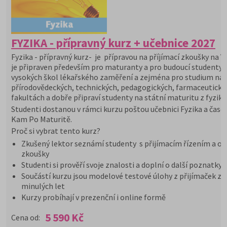
FYZIKA - přípravný kurz + učebnice 2027
Fyzika - přípravný kurz- je přípravou na příjímací zkoušky na V
je připraven především pro maturanty a pro budoucí studenty
vysokých škol lékařského zaměření a zejména pro studium na
přírodovědeckých, technických, pedagogických, farmaceutický
fakultách a dobře připraví studenty na státní maturitu z fyziky.
Studenti dostanou v rámci kurzu poštou učebnici Fyzika a časo
Kam Po Maturitě.
Proč si vybrat tento kurz?
Zkušený lektor seznámí studenty s přijímacím řízením a or
zkoušky
Studenti si prověří svoje znalosti a doplní o další poznatky
Součástí kurzu jsou modelové testové úlohy z přijímaček z
minulých let
Kurzy probíhají v prezenční i online formě
5 590 Kč
Cena od: