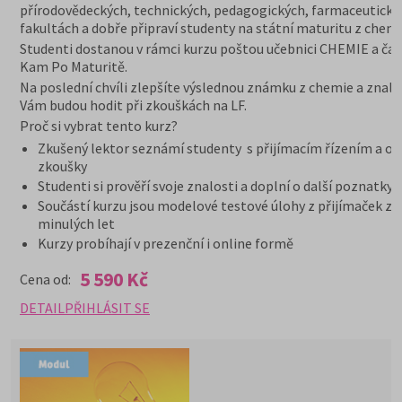
přírodovědeckých, technických, pedagogických, farmaceutický
fakultách a dobře připraví studenty na státní maturitu z chemi
Studenti dostanou v rámci kurzu poštou učebnici CHEMIE a čas
Kam Po Maturitě.
Na poslední chvíli zlepšíte výslednou známku z chemie a znalo
Vám budou hodit při zkouškách na LF.
Proč si vybrat tento kurz?
Zkušený lektor seznámí studenty s přijímacím řízením a or
zkoušky
Studenti si prověří svoje znalosti a doplní o další poznatky
Součástí kurzu jsou modelové testové úlohy z přijímaček z
minulých let
Kurzy probíhají v prezenční i online formě
5 590 Kč
Cena od:
DETAIL
PŘIHLÁSIT SE