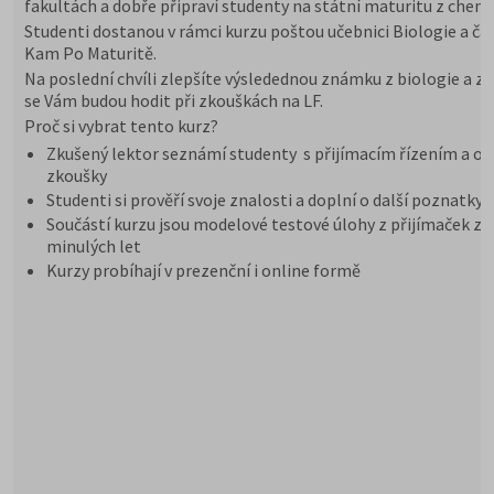
fakultách a dobře připraví studenty na státní maturitu z chemi
Studenti dostanou v rámci kurzu poštou učebnici Biologie a ča
Kam Po Maturitě.
Na poslední chvíli zlepšíte výsledednou známku z biologie a zn
se Vám budou hodit při zkouškách na LF.
Proč si vybrat tento kurz?
Zkušený lektor seznámí studenty s přijímacím řízením a or
zkoušky
Studenti si prověří svoje znalosti a doplní o další poznatky
Součástí kurzu jsou modelové testové úlohy z přijímaček z
minulých let
Kurzy probíhají v prezenční i online formě