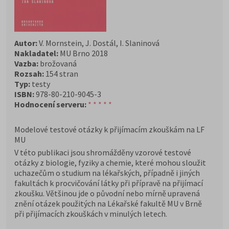
Autor:
V. Mornstein, J. Dostál, I. Slaninová
Nakladatel:
MU Brno 2018
Vazba:
brožovaná
Rozsah:
154 stran
Typ:
testy
ISBN:
978-80-210-9045-3
Hodnocení serveru:
* * * * *
Modelové testové otázky k přijímacím zkouškám na LF
MU
V této publikaci jsou shromážděny vzorové testové
otázky z biologie, fyziky a chemie, které mohou sloužit
uchazečům o studium na lékařských, případně i jiných
fakultách k procvičování látky při přípravě na přijímací
zkoušku. Většinou jde o původní nebo mírně upravená
znění otázek použitých na Lékařské fakultě MU v Brně
při přijímacích zkouškách v minulých letech.