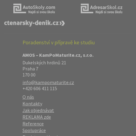
Poradenství v přípravě ke studiu
AMOS – KamPoMaturite.cz, s.r.o.
Dukelských hrdinů 21
Praha 7
170 00
info@kampomaturite.cz
+420 606 411 115
O nás
Kontakty
Jak objednávat
REKLAMA zde
Reference
Spolupráce