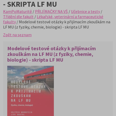
- SKRIPTA LF MU
KamPoMaturitě
/
PŘIJÍMAČKY NA VŠ
/
Učebnice a testy
/
Třídění dle fakult
/
Lékařské, veterinární a farmaceutické
fakulty
/ Modelové testové otázky k přijímacím zkouškám na
LF MU (z fyziky, chemie, biologie) - skripta LF MU
Zpět na seznam
Modelové testové otázky k přijímacím
zkouškám na LF MU (z fyziky, chemie,
biologie) - skripta LF MU