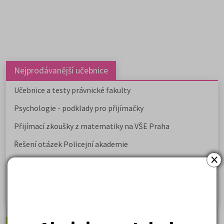
Nejprodávanější učebnice
Učebnice a testy právnické fakulty
Psychologie - podklady pro přijímačky
Přijímací zkoušky z matematiky na VŠE Praha
Řešení otázek Policejní akademie
×
Politologie - testy na přijímačky VŠ
Sociologie - testy na přijímačky VŠ
Biologie - testy na přij. zk. z medicíny