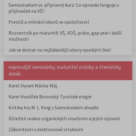
Samostudium vs. přípravný kurz: Co opravdu funguje u
přijímaček na VŠ?
Prestiž a vnímání oborů ve společnosti
Rozcestník po maturitě: VŠ, VOŠ, práce, gap year i další
možnosti
Jak se dostat na nejžádanější obory vysokých škol
nejnovější seminárky, maturitní otázky a čtenářsky
deník
Karel Hynek Mácha: Máj
Karel Havlíček Borovský: Tyrolské elegie
Kritika hry M. L. King v Salesiánském divadle
Důležité reakce organických sloučenin a jejich význam
Zákonitosti v elektronové struktuře