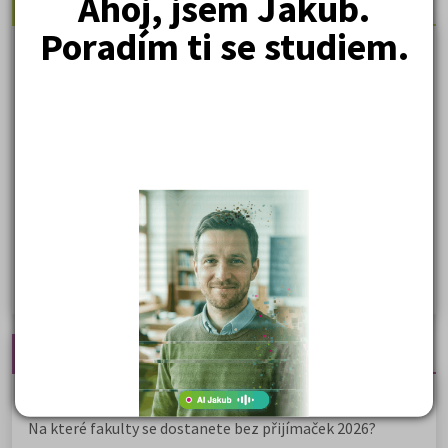
Ahoj, jsem Jakub.
Nejžádanější kurzy
Poradím ti se studiem.
Právnické fakulty
Psychologie
Lékařské fakulty, farmacie
Společenské a human. vědy
Ekonomické fakulty
Žurnalistika
Politologie a mezinár. vztahy
Policejní akademie
Nejčtenější články
Kdy vysoké školy pořádají dny otevřených dveří
Na které fakulty se dostanete bez přijímaček 2026?