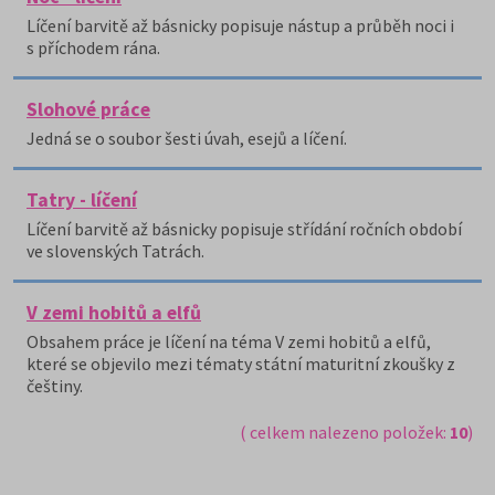
Líčení barvitě až básnicky popisuje nástup a průběh noci i
s příchodem rána.
Slohové práce
Jedná se o soubor šesti úvah, esejů a líčení.
Tatry - líčení
Líčení barvitě až básnicky popisuje střídání ročních období
ve slovenských Tatrách.
V zemi hobitů a elfů
Obsahem práce je líčení na téma V zemi hobitů a elfů,
které se objevilo mezi tématy státní maturitní zkoušky z
češtiny.
( celkem nalezeno položek:
10
)