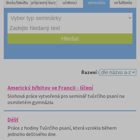
školu/fakultu
přípravný kurz
učebnici
seminárku
ve fulltextu
Řazení :
Americký hřbitov ve Francii - líčení
Slohová práce vytvořená pro seminář tvůrčího psaní na
osmiletém gymnáziu.
Déšť
Práce z hodiny Tvůrčího psaní, která vznikla během
jednoho deštivého dne.