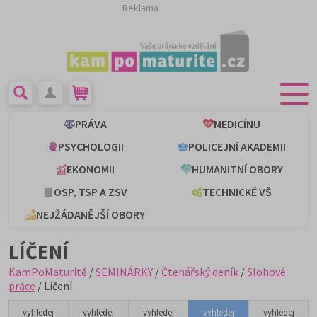
Reklama
PRÁVA
MEDICÍNU
PSYCHOLOGII
POLICEJNÍ AKADEMII
EKONOMII
HUMANITNÍ OBORY
OSP, TSP A ZSV
TECHNICKÉ VŠ
NEJŽÁDANĚJŠÍ OBORY
LÍČENÍ
KamPoMaturitě
/
SEMINÁRKY
/
Čtenářský deník
/
Slohové
práce
/ Líčení
vyhledej
vyhledej
vyhledej
vyhledej
vyhledej