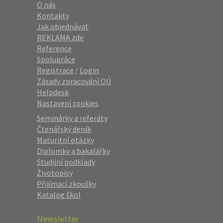
O nás
Kontakty
Jak objednávat
REKLAMA zde
Reference
Spolupráce
Registrace
/
Login
Zásady zpracování OÚ
Helpdesk
Nastavení cookies
Seminárky a referáty
Čtenářský deník
Maturitní otázky
Diplomky a bakalářky
Studijní podklady
Životopisy
Přijímací zkoušky
Katalog škol
Newsletter