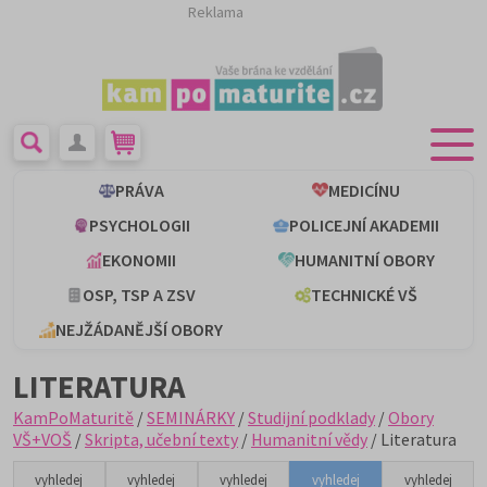
Reklama
PRÁVA
MEDICÍNU
PSYCHOLOGII
POLICEJNÍ AKADEMII
EKONOMII
HUMANITNÍ OBORY
OSP, TSP A ZSV
TECHNICKÉ VŠ
NEJŽÁDANĚJŠÍ OBORY
LITERATURA
KamPoMaturitě
/
SEMINÁRKY
/
Studijní podklady
/
Obory
VŠ+VOŠ
/
Skripta, učební texty
/
Humanitní vědy
/ Literatura
vyhledej
vyhledej
vyhledej
vyhledej
vyhledej