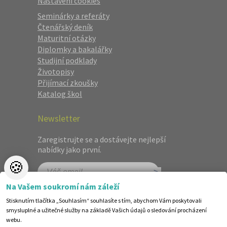
Nastavení cookies
Seminárky a referáty
Čtenářský deník
Maturitní otázky
Diplomky a bakalářky
Studijní podklady
Životopisy
Přijímací zkoušky
Katalog škol
Newsletter
Zaregistrujte se a dostávejte nejlepší
nabídky jako první.
🍪
Na Vašem soukromí nám záleží
Stisknutím tlačítka „Souhlasím“ souhlasíte s tím, abychom Vám poskytovali
smysluplné a užitečné služby na základě Vašich údajů o sledování procházení
webu.