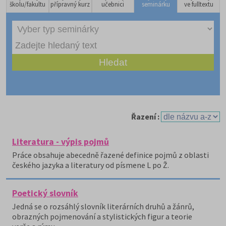
školu/fakultu
přípravný kurz
učebnici
seminárku
ve fulltextu
Řazení :
Literatura - výpis pojmů
Práce obsahuje abecedně řazené definice pojmů z oblasti
českého jazyka a literatury od písmene L po Ž.
Poetický slovník
Jedná se o rozsáhlý slovník literárních druhů a žánrů,
obrazných pojmenování a stylistických figur a teorie