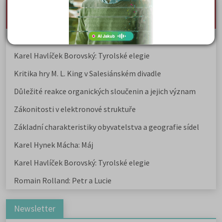
nejnovější seminárky, maturitní otázky a čtenářsky
deník
Karel Hynek Mácha: Máj
Karel Havlíček Borovský: Tyrolské elegie
Kritika hry M. L. King v Salesiánském divadle
Důležité reakce organických sloučenin a jejich význam
Zákonitosti v elektronové struktuře
Základní charakteristiky obyvatelstva a geografie sídel
Karel Hynek Mácha: Máj
Karel Havlíček Borovský: Tyrolské elegie
Romain Rolland: Petr a Lucie
Newsletter