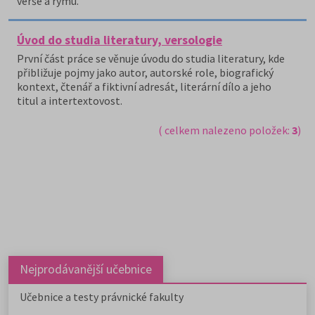
verše a rýmu.
Úvod do studia literatury, versologie
První část práce se věnuje úvodu do studia literatury, kde
přibližuje pojmy jako autor, autorské role, biografický
kontext, čtenář a fiktivní adresát, literární dílo a jeho
titul a intertextovost.
( celkem nalezeno položek:
3
)
Nejprodávanější učebnice
Učebnice a testy právnické fakulty