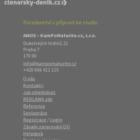
Poradenství v přípravě ke studiu
AMOS – KamPoMaturite.cz, s.r.o.
Dukelských hrdinů 21
Praha 7
170 00
info@kampomaturite.cz
+420 606 411 115
O nás
Kontakty
Jak objednávat
REKLAMA zde
Reference
Spolupráce
Registrace
/
Login
Zásady zpracování OÚ
Helpdesk