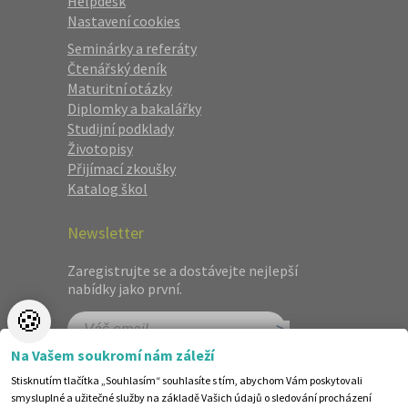
Helpdesk
Nastavení cookies
Seminárky a referáty
Čtenářský deník
Maturitní otázky
Diplomky a bakalářky
Studijní podklady
Životopisy
Přijímací zkoušky
Katalog škol
Newsletter
Zaregistrujte se a dostávejte nejlepší
nabídky jako první.
🍪
Na Vašem soukromí nám záleží
Stisknutím tlačítka „Souhlasím“ souhlasíte s tím, abychom Vám poskytovali
smysluplné a užitečné služby na základě Vašich údajů o sledování procházení