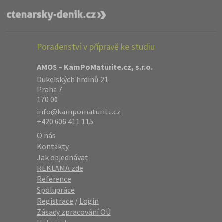
Poradenství v přípravě ke studiu
AMOS – KamPoMaturite.cz, s.r.o.
Dukelských hrdinů 21
Praha 7
170 00
info@kampomaturite.cz
+420 606 411 115
O nás
Kontakty
Jak objednávat
REKLAMA zde
Reference
Spolupráce
Registrace
/
Login
Zásady zpracování OÚ