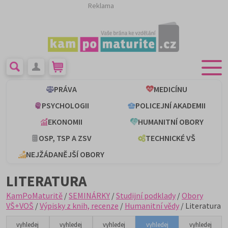
Reklama
PRÁVA
MEDICÍNU
PSYCHOLOGII
POLICEJNÍ AKADEMII
EKONOMII
HUMANITNÍ OBORY
OSP, TSP A ZSV
TECHNICKÉ VŠ
NEJŽÁDANĚJŠÍ OBORY
LITERATURA
KamPoMaturitě
/
SEMINÁRKY
/
Studijní podklady
/
Obory
VŠ+VOŠ
/
Výpisky z knih, recenze
/
Humanitní vědy
/ Literatura
vyhledej
vyhledej
vyhledej
vyhledej
vyhledej