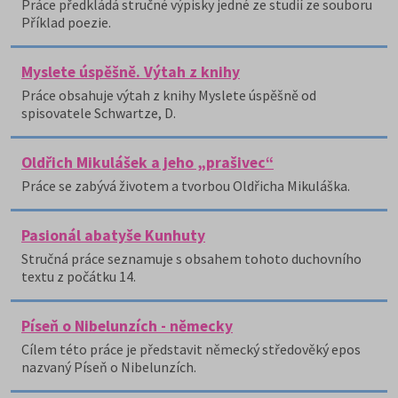
Práce předkládá stručné výpisky jedné ze studií ze souboru
Příklad poezie.
Myslete úspěšně. Výtah z knihy
Práce obsahuje výtah z knihy Myslete úspěšně od
spisovatele Schwartze, D.
Oldřich Mikulášek a jeho „prašivec“
Práce se zabývá životem a tvorbou Oldřicha Mikuláška.
Pasionál abatyše Kunhuty
Stručná práce seznamuje s obsahem tohoto duchovního
textu z počátku 14.
Píseň o Nibelunzích - německy
Cílem této práce je představit německý středověký epos
nazvaný Píseň o Nibelunzích.