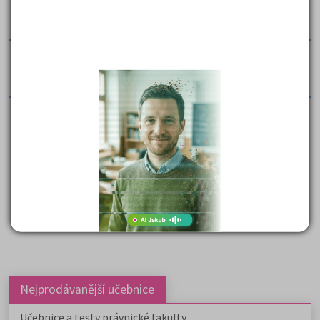
Tato práce shrnuje nejdůležitější informace (informační
hodnotu) z pěti článků, pěti různých autorů.
Tres sapiencie z Gest Romanorum - překlad
povídky z latiny
Vita Karoli - překlad kapitoly č. VIII z latiny
( celkem nalezeno položek:
25
)
Nejprodávanější učebnice
Učebnice a testy právnické fakulty