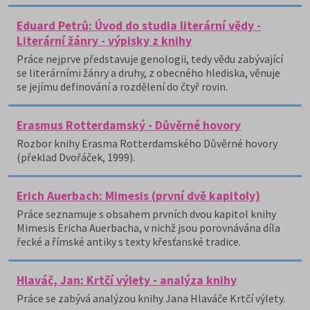
Eduard Petrů: Úvod do studia literární vědy -
Literární žánry - výpisky z knihy
Práce nejprve představuje genologii, tedy vědu zabývající
se literárními žánry a druhy, z obecného hlediska, věnuje
se jejímu definování a rozdělení do čtyř rovin.
Erasmus Rotterdamský - Důvěrné hovory
Rozbor knihy Erasma Rotterdamského Důvěrné hovory
(překlad Dvořáček, 1999).
Erich Auerbach: Mimesis (první dvě kapitoly)
Práce seznamuje s obsahem prvních dvou kapitol knihy
Mimesis Ericha Auerbacha, v nichž jsou porovnávána díla
řecké a římské antiky s texty křesťanské tradice.
Hlaváč, Jan: Krtčí výlety - analýza knihy
Práce se zabývá analýzou knihy Jana Hlaváče Krtčí výlety.