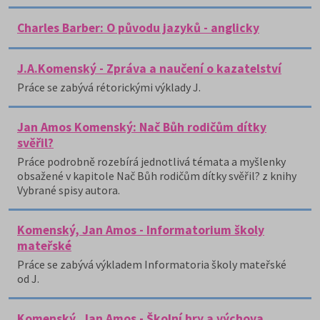
Charles Barber: O původu jazyků - anglicky
J.A.Komenský - Zpráva a naučení o kazatelství
Práce se zabývá rétorickými výklady J.
Jan Amos Komenský: Nač Bůh rodičům dítky
svěřil?
Práce podrobně rozebírá jednotlivá témata a myšlenky
obsažené v kapitole Nač Bůh rodičům dítky svěřil? z knihy
Vybrané spisy autora.
Komenský, Jan Amos - Informatorium školy
mateřské
Práce se zabývá výkladem Informatoria školy mateřské
od J.
Komenský, Jan Amos - Školní hry a výchova