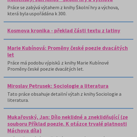
Práce se zabývá výtahem z knihy Školní hry a výchova,
která byla uspořádána k 300.
Kosmova kronika - překlad části textu z latiny
Marie Kubínová: Proměny české poezie dvacátých
let
Práce má podobu výpisků z knihy Marie Kubínové
Proměny české poezie dvacátých let.
Miroslav Petrusek: Sociologie a literatura
Tato práce obsahuje detailní výtah z knihy Sociologie a
literatura.
Mukařovský, Jan: Dílo neklidné a zneklidňující (ze
souboru Příklad poezie. K otázce trvalé platnosti
Máchova díla)