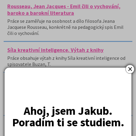
Rousseau, Jean Jacques - Emil čili o vychování,
baroko a barokní literatura
Práce se zaměřuje na osobnost a dílo filosofa Jeana
Jacquese Rousseau, konkrétně na pedagogický spis Emil
čili o vychování.
Síla kreativní inteligence. Výtah z knihy
Práce obsahuje výtah z knihy Síla kreativní inteligence od
spisovatele Buzan, T.
×
Sylvie Richterová: Slova a ticho
Práce přináší výpisky z knihy Sylvie Richterové Slova a
ticho, která esejistickou formou analyzuje díla českých
autorů tematizujících ve své tvorbě problematiku
Ahoj, jsem Jakub.
identity člověka ve světě znaků.
Poradím ti se studiem.
Teorie hodnoty (axologie) - výtahy ze zajímavých
článků slovensky