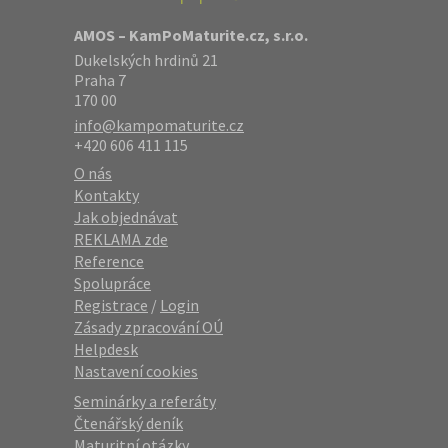
AMOS – KamPoMaturite.cz, s.r.o.
Dukelských hrdinů 21
Praha 7
170 00
info@kampomaturite.cz
+420 606 411 115
O nás
Kontakty
Jak objednávat
REKLAMA zde
Reference
Spolupráce
Registrace
/
Login
Zásady zpracování OÚ
Helpdesk
Nastavení cookies
Seminárky a referáty
Čtenářský deník
Maturitní otázky