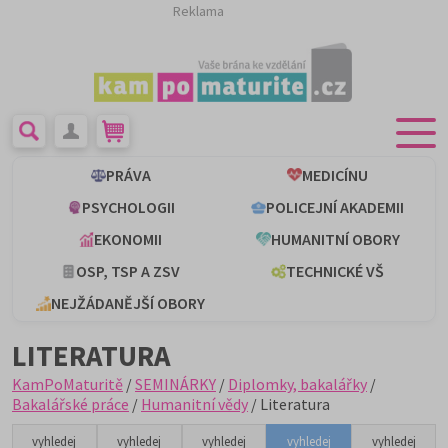
Reklama
PRÁVA
MEDICÍNU
PSYCHOLOGII
POLICEJNÍ AKADEMII
EKONOMII
HUMANITNÍ OBORY
OSP, TSP A ZSV
TECHNICKÉ VŠ
NEJŽÁDANĚJŠÍ OBORY
LITERATURA
KamPoMaturitě
/
SEMINÁRKY
/
Diplomky, bakalářky
/
Bakalářské práce
/
Humanitní vědy
/ Literatura
vyhledej
vyhledej
vyhledej
vyhledej
vyhledej