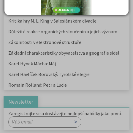
Karel Havlíček Borovský: Tyrolské elegie
Kritika hry M. L. King v Salesiánském divadle
Důležité reakce organických sloučenin a jejich význam
Zákonitosti v elektronové struktuře
Základní charakteristiky obyvatelstva a geografie sídel
Karel Hynek Mácha: Máj
Karel Havlíček Borovský: Tyrolské elegie
Romain Rolland: Petr a Lucie
Newsletter
Zaregistrujte se a dostávejte nejlepší nabídky jako první.