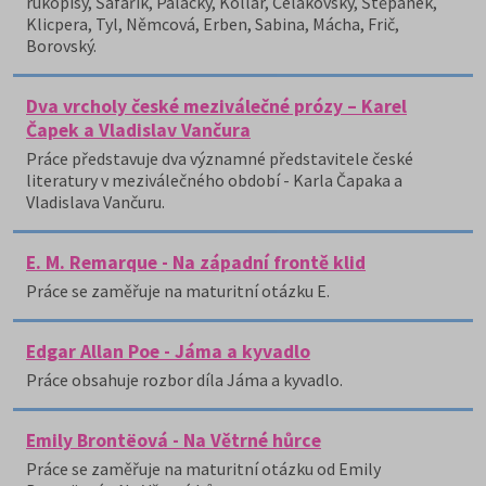
rukopisy, Šafařík, Palacký, Kollár, Čelakovský, Štěpánek,
Klicpera, Tyl, Němcová, Erben, Sabina, Mácha, Frič,
Borovský.
Dva vrcholy české meziválečné prózy – Karel
Čapek a Vladislav Vančura
Práce představuje dva významné představitele české
literatury v meziválečného období - Karla Čapaka a
Vladislava Vančuru.
E. M. Remarque - Na západní frontě klid
Práce se zaměřuje na maturitní otázku E.
Edgar Allan Poe - Jáma a kyvadlo
Práce obsahuje rozbor díla Jáma a kyvadlo.
Emily Brontëová - Na Větrné hůrce
Práce se zaměřuje na maturitní otázku od Emily