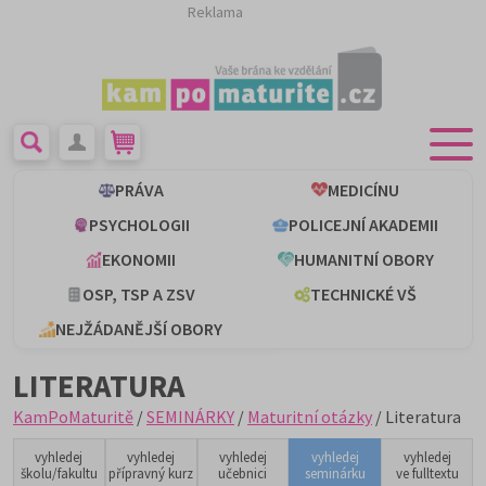
Reklama
PRÁVA
MEDICÍNU
PSYCHOLOGII
POLICEJNÍ AKADEMII
EKONOMII
HUMANITNÍ OBORY
OSP, TSP A ZSV
TECHNICKÉ VŠ
NEJŽÁDANĚJŠÍ OBORY
LITERATURA
KamPoMaturitě
/
SEMINÁRKY
/
Maturitní otázky
/ Literatura
vyhledej
vyhledej
vyhledej
vyhledej
vyhledej
školu/fakultu
přípravný kurz
učebnici
seminárku
ve fulltextu