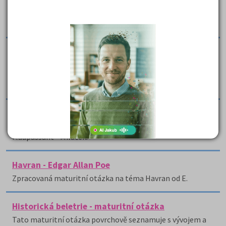
George Orwell - Farma zvířat
Práce se zaměřuje na maturitní otázku George Orwell -
Farma zvířat.
George Orwell: Farma zvířat - maturitní otázka
V bodech psaná otázka k maturitní zkoušce se věnuje
bajce George Orwella Farma zvířat a literárnímu kontextu
jejího vzniku.
Guy de Maupassant - Miláček
Práce se zaměřuje na maturitní otázku Guy de
Maupassant - Miláček.
Havran - Edgar Allan Poe
Zpracovaná maturitní otázka na téma Havran od E.
Historická beletrie - maturitní otázka
Tato maturitní otázka povrchově seznamuje s vývojem a