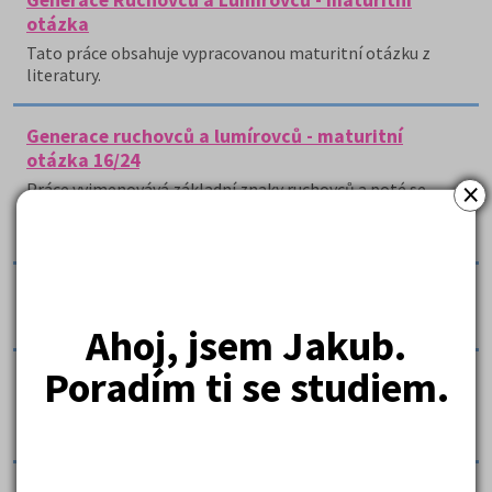
Generace Ruchovců a Lumírovců - maturitní
otázka
Tato práce obsahuje vypracovanou maturitní otázku z
literatury.
Generace ruchovců a lumírovců - maturitní
otázka 16/24
×
Práce vyjmenovává základní znaky ruchovců a poté se
věnuje tvorbě Svatopluka Čecha, jako představitele
tohoto hnutí.
Generační protest ve světové literatuře 20. století
- maturitní otázka 1/16
Ahoj, jsem Jakub.
Poradím ti se studiem.
George Orwell - 1984
Práce se zaměřuje na maturitní otázku George Orwell -
1984.