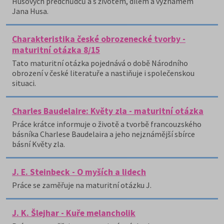
Husových předchůdců a s životem, dílem a významem
Jana Husa.
Charakteristika české obrozenecké tvorby -
maturitní otázka 8/15
Tato maturitní otázka pojednává o době Národního
obrození v české literatuře a nastiňuje i společenskou
situaci.
Charles Baudelaire: Květy zla - maturitní otázka
Práce krátce informuje o životě a tvorbě francouzského
básníka Charlese Baudelaira a jeho nejznámější sbírce
básní Květy zla.
J. E. Steinbeck - O myších a lidech
Práce se zaměřuje na maturitní otázku J.
J. K. Šlejhar - Kuře melancholik