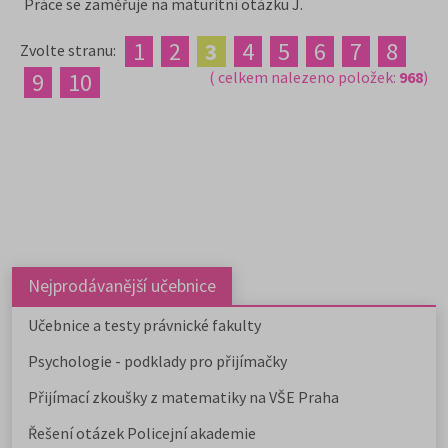
Práce se zaměřuje na maturitní otázku J.
1
2
3
4
5
6
7
8
Zvolte stranu:
9
10
( celkem nalezeno položek:
968
)
Nejprodávanější učebnice
Učebnice a testy právnické fakulty
Psychologie - podklady pro přijímačky
Přijímací zkoušky z matematiky na VŠE Praha
Řešení otázek Policejní akademie