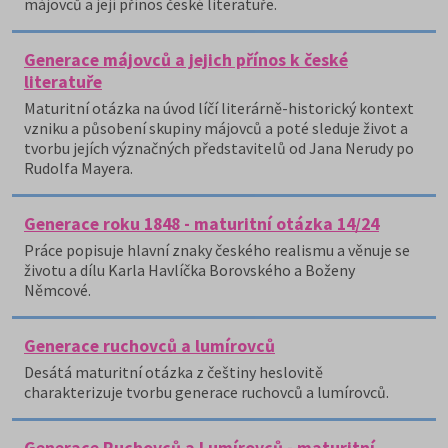
májovců a její přínos české literatuře.
Generace májovců a jejich přínos k české
literatuře
Maturitní otázka na úvod líčí literárně-historický kontext
vzniku a působení skupiny májovců a poté sleduje život a
tvorbu jejích význačných představitelů od Jana Nerudy po
Rudolfa Mayera.
Generace roku 1848 - maturitní otázka 14/24
Práce popisuje hlavní znaky českého realismu a věnuje se
životu a dílu Karla Havlíčka Borovského a Boženy
Němcové.
Generace ruchovců a lumírovců
Desátá maturitní otázka z češtiny heslovitě
charakterizuje tvorbu generace ruchovců a lumírovců.