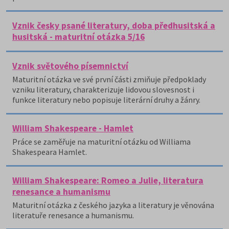
Vznik česky psané literatury, doba předhusitská a
husitská - maturitní otázka 5/16
Vznik světového písemnictví
Maturitní otázka ve své první části zmiňuje předpoklady
vzniku literatury, charakterizuje lidovou slovesnost i
funkce literatury nebo popisuje literární druhy a žánry.
William Shakespeare - Hamlet
Práce se zaměřuje na maturitní otázku od Williama
Shakespeara Hamlet.
William Shakespeare: Romeo a Julie, literatura
renesance a humanismu
Maturitní otázka z českého jazyka a literatury je věnována
literatuře renesance a humanismu.