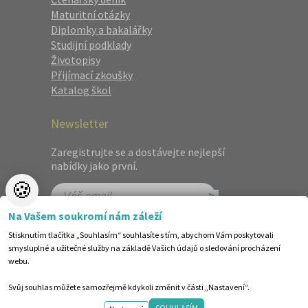
Maturitní otázky
Diplomky a bakalářky
Studijní podklady
Životopisy
Přijímací zkoušky
Katalog škol
Newsletter
Zaregistrujte se a dostávejte nejlepší
nabídky jako první.
🍪
Na Vašem soukromí nám záleží
Stisknutím tlačítka „Souhlasím“ souhlasíte s tím, abychom Vám poskytovali
smysluplné a užitečné služby na základě Vašich údajů o sledování procházení
webu.
Svůj souhlas můžete samozřejmě kdykoli změnit v části „Nastavení“.
©1998-2026 Centrum vzdělávání AMOS. Vytvořilo ANAWE.
SOUHLASÍM