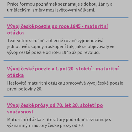
Práce formou poznámek seznamuje s dobou, žánry a
uměleckými směry mezi světovými válkami.
Vývoj české poezie po roce 1945 - maturitní
otázka
Text velmi stručně v obecné rovině vyjmenovává
jednotlivé skupiny a uskupení tak, jak se objevovaly ve
vývoji české poezie od roku 1945 až po revoluci.
Vývoj české poezie v 1.pol 20. století - maturitní
otázka
Heslovitá maturitní otázka zpracovává vývoj české poezie
první poloviny 20.
Vývoj české prózy od 70. let 20. století po
současnost
Maturitní otázka z literatury podrobně seznamuje s
významnými autory české prózy od 70.