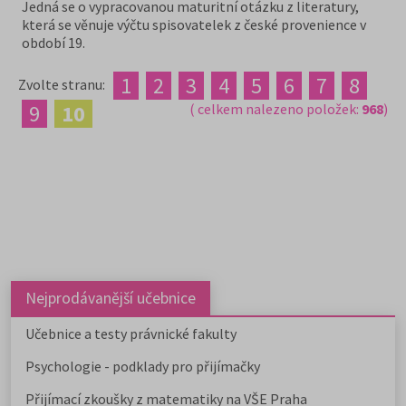
Jedná se o vypracovanou maturitní otázku z literatury,
která se věnuje výčtu spisovatelek z české provenience v
období 19.
1
2
3
4
5
6
7
8
Zvolte stranu:
9
10
( celkem nalezeno položek:
968
)
Nejprodávanější učebnice
Učebnice a testy právnické fakulty
Psychologie - podklady pro přijímačky
Přijímací zkoušky z matematiky na VŠE Praha