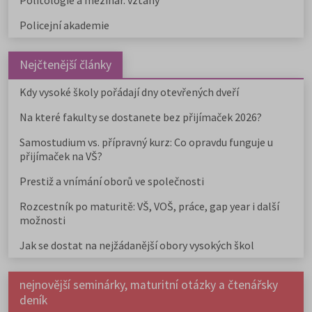
Politologie a mezinár. vztahy
Policejní akademie
Nejčtenější články
Kdy vysoké školy pořádají dny otevřených dveří
Na které fakulty se dostanete bez přijímaček 2026?
Samostudium vs. přípravný kurz: Co opravdu funguje u
přijímaček na VŠ?
Prestiž a vnímání oborů ve společnosti
Rozcestník po maturitě: VŠ, VOŠ, práce, gap year i další
možnosti
Jak se dostat na nejžádanější obory vysokých škol
nejnovější seminárky, maturitní otázky a čtenářsky
deník