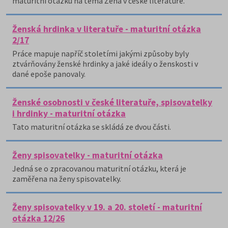
maturitní otázku na téma Žena v české literatuře.
Ženská hrdinka v literatuře - maturitní otázka
2/17
Práce mapuje napříč stoletími jakými způsoby byly
ztvárňovány ženské hrdinky a jaké ideály o ženskosti v
dané epoše panovaly.
Ženské osobnosti v české literatuře, spisovatelky
i hrdinky - maturitní otázka
Tato maturitní otázka se skládá ze dvou části.
Ženy spisovatelky - maturitní otázka
Jedná se o zpracovanou maturitní otázku, která je
zaměřena na ženy spisovatelky.
Ženy spisovatelky v 19. a 20. století - maturitní
otázka 12/26