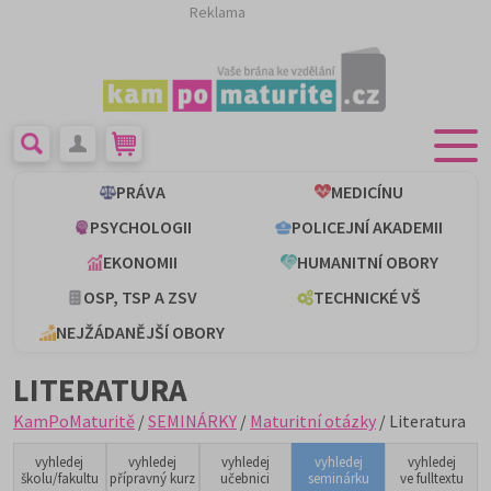
Reklama
PRÁVA
MEDICÍNU
PSYCHOLOGII
POLICEJNÍ AKADEMII
EKONOMII
HUMANITNÍ OBORY
OSP, TSP A ZSV
TECHNICKÉ VŠ
NEJŽÁDANĚJŠÍ OBORY
LITERATURA
KamPoMaturitě
/
SEMINÁRKY
/
Maturitní otázky
/ Literatura
vyhledej
vyhledej
vyhledej
vyhledej
vyhledej
školu/fakultu
přípravný kurz
učebnici
seminárku
ve fulltextu