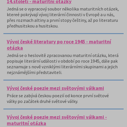
14.století - maturitní otázky
Jedná se o vypracový soubor několika maturitních otázek,
ktereé pokrývají vývoj literární činnosti v Evropě a u nás,
přes rozmach altiny a první stopy češtiny, až po literaturu
předhusitskou a husitskou.
Vývoj české literatury po roce 1945 - maturitní
otázka
Jedná se o heslovitě zpracovanou maturitní otázku, která
popisuje literární události v období po roce 1945, dále pak
seznamuje s nově vzniklými literárními skupinami a jejich
nejznámějšími představiteli.
Vývoj české poezie mezi světovými válkami
Práce se zabývá českou poezií od konce první světové
války po začátek druhé světové války.
Vývoj české poezie mezi světovými válkami -
maturitní otázka