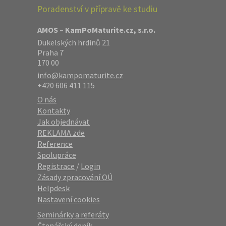
Poradenství v přípravě ke studiu
AMOS – KamPoMaturite.cz, s.r.o.
Dukelských hrdinů 21
Praha 7
170 00
info@kampomaturite.cz
+420 606 411 115
O nás
Kontakty
Jak objednávat
REKLAMA zde
Reference
Spolupráce
Registrace
/
Login
Zásady zpracování OÚ
Helpdesk
Nastavení cookies
Seminárky a referáty
Čtenářský deník