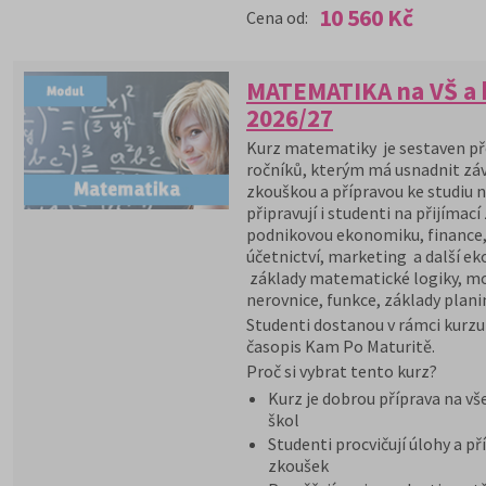
10 560 Kč
Cena od:
MATEMATIKA na VŠ a k
2026/27
Kurz matematiky je sestaven př
ročníků, kterým má usnadnit zá
zkouškou a přípravou ke studiu n
připravují i studenti na přijím
podnikovou ekonomiku, finance
účetnictví, marketing a další e
základy matematické logiky, moc
nerovnice, funkce, základy plani
Studenti dostanou v rámci kurz
časopis Kam Po Maturitě.
Proč si vybrat tento kurz?
Kurz je dobrou příprava na v
škol
Studenti procvičují úlohy a pří
zkoušek