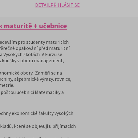
DETAIL
PŘIHLÁSIT SE
 maturitě + učebnice
edevším pro studenty maturitích
věrečné opakování před maturitní
a Vysokých školách. V kurzu se
ací zkoušky v oboru management,
,
konomické obory. Zaměří se na
niny, algebraické výrazy, rovnice,
metrie.
u poštou učebnici Matematiky a
šechny ekonomické fakulty vysokých
kladů, které se objevují u přijímacích