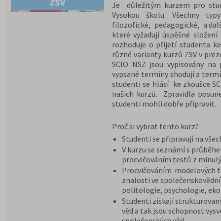
Je důležitým kurzem pro stude
Vysokou školu. Všechny typy
filozofické, pedagogické, a dal
které vyžadují úspěšné složení
rozhoduje o přijetí studenta ke
různé varianty kurzů ZSV v pre
SCIO NSZ jsou vypisovány na 
vypsané termíny shodují a termí
studenti se hlásí ke zkoušce S
našich kurzů. Zpravidla posun
studenti mohli dobře připravit.
Proč si vybrat tento kurz?
Studenti se připravují na vše
V kurzu se seznámí s průběh
procvičováním testů z minulý
Procvičováním modelových te
znalosti ve společenskovědníc
politologie, psychologie, ek
Studenti získají strukturovan
věd a tak jsou schopnost vysv
společenských věd