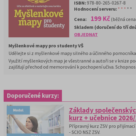
ISBN:
978-80-265-0267-8
Hodnocení serveru:
* * *
* *
199 Kč
Cena:
(běžná cena
Skladem (doručení do tří dn
OBJEDNAT
Myšlenkové mapy pro studenty VŠ
Udělejte si z myšlenkové mapy silného a účinného pomocníka
Využití myšlenkových map je všestranné a autoři se v knize pod
zajišťují přechod od memorování k pochopení učiva. Schopnost 
Doporučené kurzy:
Základy společenskýc
kurz + učebnice 2026
Přípravný kurz ZSV pro přijímací 
- SCIO NSZ ZSV.