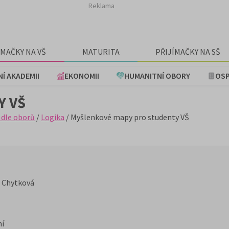
Reklama
ÍMAČKY NA VŠ
MATURITA
PŘIJÍMAČKY NA SŠ
NÍ AKADEMII
EKONOMII
HUMANITNÍ OBORY
OSP
Y VŠ
 dle oborů
/
Logika
/ Myšlenkové mapy pro studenty VŠ
 Chytková
ní