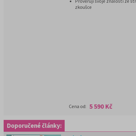
Prověřují svoje znalosti ze s
zkoušce
5 590 Kč
Cena od:
Doporučené články: