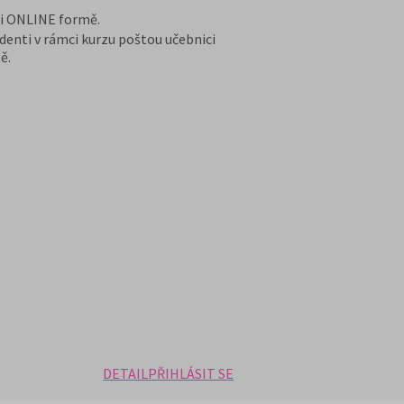
 i ONLINE formě.
denti v rámci kurzu poštou učebnici
ě.
DETAIL
PŘIHLÁSIT SE