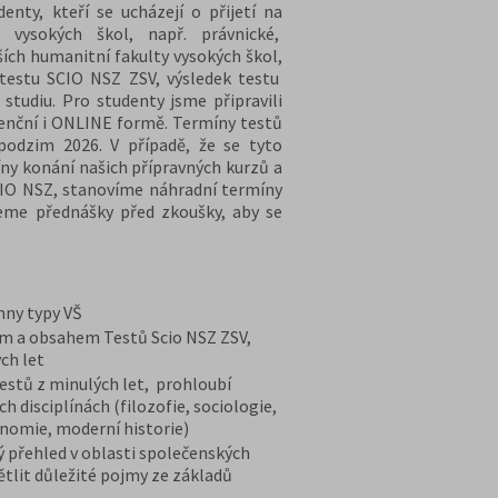
nty, kteří se ucházejí o přijetí na
 vysokých škol, např. právnické,
ších humanitní fakulty vysokých škol,
 testu SCIO NSZ ZSV, výsledek testu
 studiu. Pro studenty jsme připravili
zenční i ONLINE formě. Termíny testů
podzim 2026. V případě, že se tyto
ny konání našich přípravných kurzů a
CIO NSZ, stanovíme náhradní termíny
eme přednášky před zkoušky, aby se
chny typy VŠ
em a obsahem Testů Scio NSZ ZSV,
ch let
stů z minulých let, prohloubí
h disciplínách (filozofie, sociologie,
onomie, moderní historie)
ý přehled v oblasti společenských
ětlit důležité pojmy ze základů