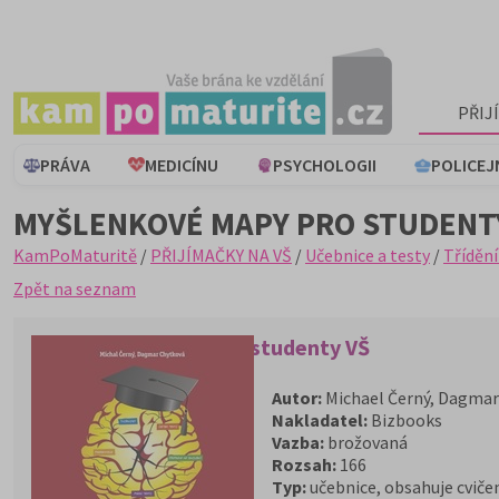
PŘIJ
PRÁVA
MEDICÍNU
PSYCHOLOGII
POLICEJ
MYŠLENKOVÉ MAPY PRO STUDENT
KamPoMaturitě
/
PŘIJÍMAČKY NA VŠ
/
Učebnice a testy
/
Třídění
Zpět na seznam
Myšlenkové mapy pro studenty VŠ
Autor:
Michael Černý, Dagmar
Nakladatel:
Bizbooks
Vazba:
brožovaná
Rozsah:
166
Typ:
učebnice, obsahuje cviče