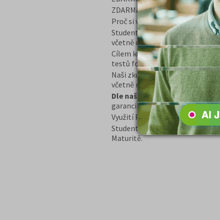
ZDARMA e-book „Dostat na obo
Proč si vybrat tento balíček?
Student získává kompletní přípr
včetně celkového přehledu.
Cílem kurzu je naučit se zvládnut
testů formou cvičení a návodů k 
Naši zkušení lektoři věnují max
včetně novinek v daném oboru.
Dle našich obchodních podmín
garanci vrácení peněz v případě 
Využití Programu GARANCE, je p
Student dostane poštou učebnic
Maturitě.