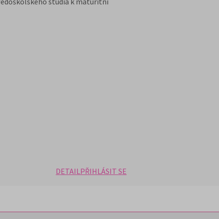
tředoškolského studia k maturitní
DETAIL
PŘIHLÁSIT SE