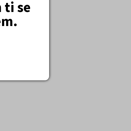
ti se
em.