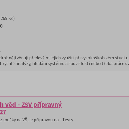
 269 Kč)
ů)
.
robněji věnují především jejich využití při vysokoškolském studiu. 
rychlé analýzy, hledání systému a souvislostí nebo třeba práce s as
h věd - ZSV přípravný
/27
zkoušky na VŠ, je přípravou na - Testy