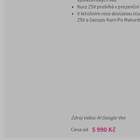
Kurz ZSV probíhá v prezenční
V letošním roce dostanou stu
ZSV a časopis Kam Po Maturit
Zdroj videa: AI Google Veo
5 990 Kč
Cena od: