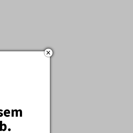
×
jsem
b.