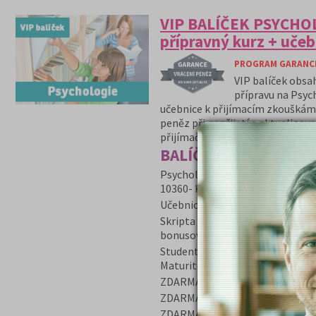
VIP BALÍČEK PSYCHOL
přípravný kurz + učeb
PROGRAM GARANCE 
VIP balíček obsa
přípravu na Psyc
učebnice k přijímacím zkouškám 
peněz při nepřijetí a aktualizov
přijímačkách.
BALÍČEK VIP obsahuje
Psychologie přípravný kurz + uče
10360- Kč
Učebnice Psýché Matrix Realita 
Skripta Testy k přípravě na přij
bonusovou cenu 140,- Kč
Student dostane poštou učebnic
Maturitě.
ZDARMA poštovné a balné za zasl
ZDARMA program Garance v přípa
ZDARMA videonávod „Jak se dost