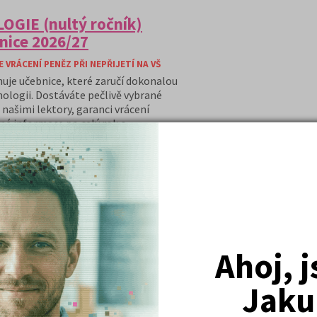
OGIE (nultý ročník)
nice 2026/27
VRÁCENÍ PENĚZ PŘI NEPŘIJETÍ NA VŠ
huje učebnice, které zaručí dokonalou
hologii. Dostáváte pečlivě vybrané
našimi lektory, garanci vrácení
ané informace po celý rok o
:
bnice psychologie (nultý ročník)
za bonusovou cenu 60,- Kč
ímací zkoušky - Psychologie za
Ahoj, 
e psychologie, a časopis Kam Po
ání knih z balíčku v hodnotě 150 Kč
Jaku
dě nepřijetí na VŠ v hodnotě 500 Kč
at na psychologii“