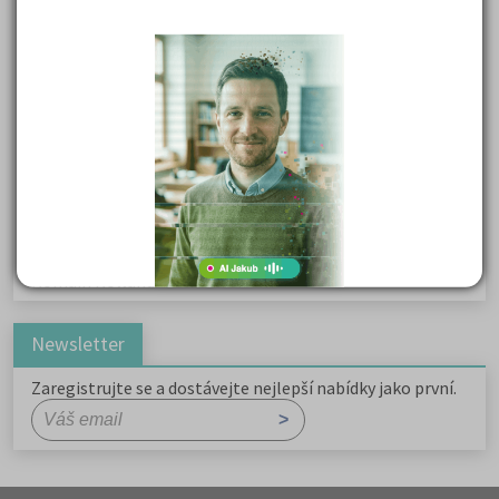
Karel Havlíček Borovský: Tyrolské elegie
Kritika hry M. L. King v Salesiánském divadle
Důležité reakce organických sloučenin a jejich význam
Zákonitosti v elektronové struktuře
Základní charakteristiky obyvatelstva a geografie sídel
Karel Hynek Mácha: Máj
Karel Havlíček Borovský: Tyrolské elegie
Romain Rolland: Petr a Lucie
Newsletter
Zaregistrujte se a dostávejte nejlepší nabídky jako první.