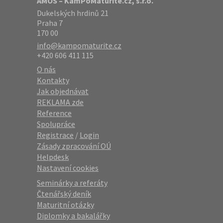
AMOS – KamPoMaturite.cz, s.r.o.
Dukelských hrdinů 21
Praha 7
170 00
info@kampomaturite.cz
+420 606 411 115
O nás
Kontakty
Jak objednávat
REKLAMA zde
Reference
Spolupráce
Registrace
/
Login
Zásady zpracování OÚ
Helpdesk
Nastavení cookies
Seminárky a referáty
Čtenářský deník
Maturitní otázky
Diplomky a bakalářky