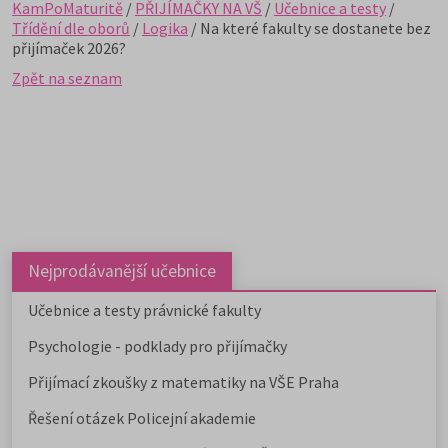
KamPoMaturitě
/
PŘIJÍMAČKY NA VŠ
/
Učebnice a testy
/
Třídění dle oborů
/
Logika
/ Na které fakulty se dostanete bez
přijímaček 2026?
Zpět na seznam
Nejprodávanější učebnice
Učebnice a testy právnické fakulty
Psychologie - podklady pro přijímačky
Přijímací zkoušky z matematiky na VŠE Praha
Řešení otázek Policejní akademie