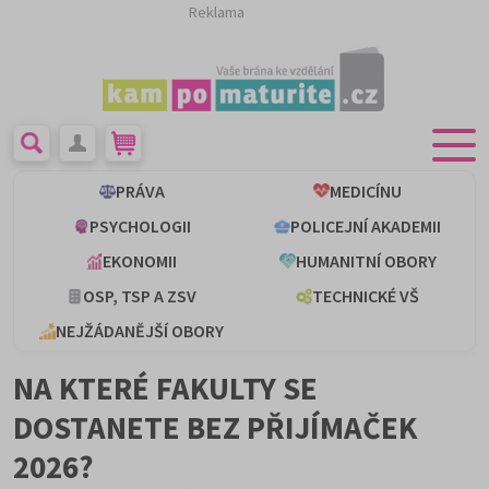
Reklama
PRÁVA
MEDICÍNU
PSYCHOLOGII
POLICEJNÍ AKADEMII
EKONOMII
HUMANITNÍ OBORY
OSP, TSP A ZSV
TECHNICKÉ VŠ
NEJŽÁDANĚJŠÍ OBORY
NA KTERÉ FAKULTY SE
DOSTANETE BEZ PŘIJÍMAČEK
2026?