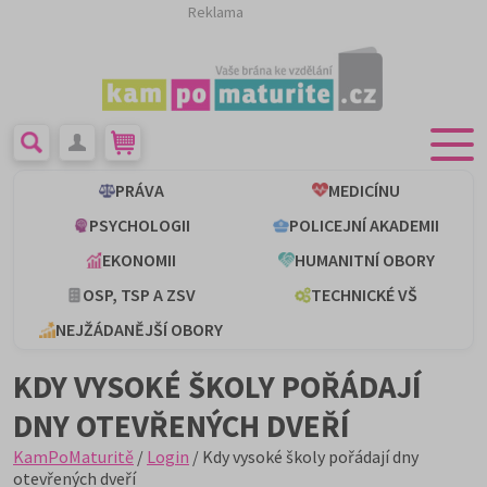
Reklama
PRÁVA
MEDICÍNU
PSYCHOLOGII
POLICEJNÍ AKADEMII
EKONOMII
HUMANITNÍ OBORY
OSP, TSP A ZSV
TECHNICKÉ VŠ
NEJŽÁDANĚJŠÍ OBORY
KDY VYSOKÉ ŠKOLY POŘÁDAJÍ
DNY OTEVŘENÝCH DVEŘÍ
KamPoMaturitě
/
Login
/ Kdy vysoké školy pořádají dny
otevřených dveří