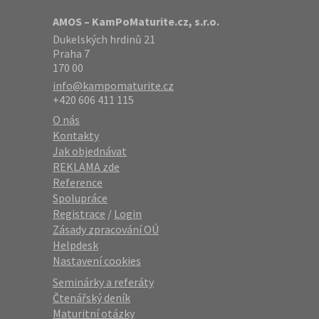
AMOS – KamPoMaturite.cz, s.r.o.
Dukelských hrdinů 21
Praha 7
170 00
info@kampomaturite.cz
+420 606 411 115
O nás
Kontakty
Jak objednávat
REKLAMA zde
Reference
Spolupráce
Registrace
/
Login
Zásady zpracování OÚ
Helpdesk
Nastavení cookies
Seminárky a referáty
Čtenářský deník
Maturitní otázky