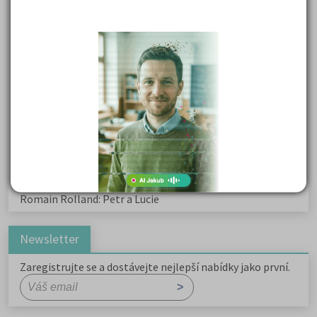
Karel Havlíček Borovský: Tyrolské elegie
Kritika hry M. L. King v Salesiánském divadle
Důležité reakce organických sloučenin a jejich význam
Zákonitosti v elektronové struktuře
Základní charakteristiky obyvatelstva a geografie sídel
Karel Hynek Mácha: Máj
Karel Havlíček Borovský: Tyrolské elegie
Romain Rolland: Petr a Lucie
Newsletter
Zaregistrujte se a dostávejte nejlepší nabídky jako první.