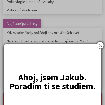
Politologie a mezinár. vztahy
Policejní akademie
Nejčtenější články
Kdy vysoké školy pořádají dny otevřených dveří
Na které fakulty se dostanete bez přijímaček 2026?
×
Samostudium vs. přípravný kurz: Co opravdu funguje u
přijímaček na VŠ?
Prestiž a vnímání oborů ve společnosti
Rozcestník po maturitě: VŠ, VOŠ, práce, gap year i další
Ahoj, jsem Jakub.
možnosti
Poradím ti se studiem.
Jak se dostat na nejžádanější obory vysokých škol
nejnovější seminárky, maturitní otázky a čtenářsky
deník