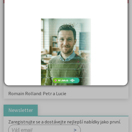
Karel Hynek Mácha: Máj
Karel Havlíček Borovský: Tyrolské elegie
Kritika hry M. L. King v Salesiánském divadle
Důležité reakce organických sloučenin a jejich význam
Zákonitosti v elektronové struktuře
Základní charakteristiky obyvatelstva a geografie sídel
Karel Hynek Mácha: Máj
Karel Havlíček Borovský: Tyrolské elegie
Romain Rolland: Petr a Lucie
Newsletter
Zaregistrujte se a dostávejte nejlepší nabídky jako první.