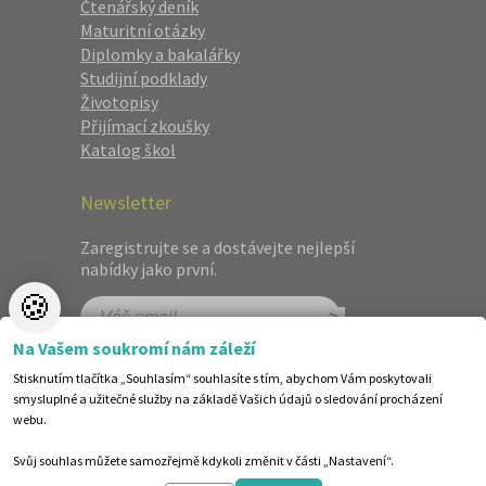
Čtenářský deník
Maturitní otázky
Diplomky a bakalářky
Studijní podklady
Životopisy
Přijímací zkoušky
Katalog škol
Newsletter
Zaregistrujte se a dostávejte nejlepší
nabídky jako první.
🍪
Na Vašem soukromí nám záleží
Stisknutím tlačítka „Souhlasím“ souhlasíte s tím, abychom Vám poskytovali
smysluplné a užitečné služby na základě Vašich údajů o sledování procházení
webu.
Svůj souhlas můžete samozřejmě kdykoli změnit v části „Nastavení“.
©1998-2026 Centrum vzdělávání AMOS. Vytvořilo ANAWE.