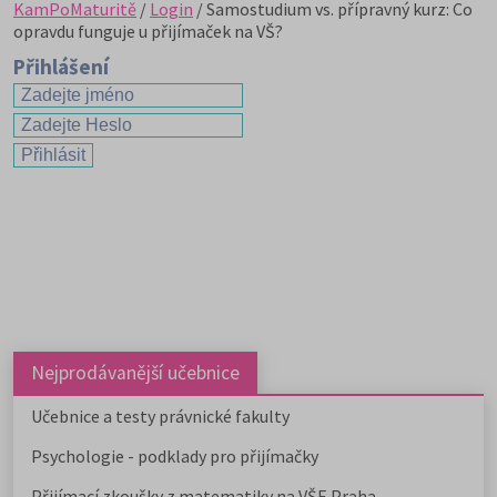
KamPoMaturitě
/
Login
/ Samostudium vs. přípravný kurz: Co
opravdu funguje u přijímaček na VŠ?
Přihlášení
Nejprodávanější učebnice
Učebnice a testy právnické fakulty
Psychologie - podklady pro přijímačky
Přijímací zkoušky z matematiky na VŠE Praha