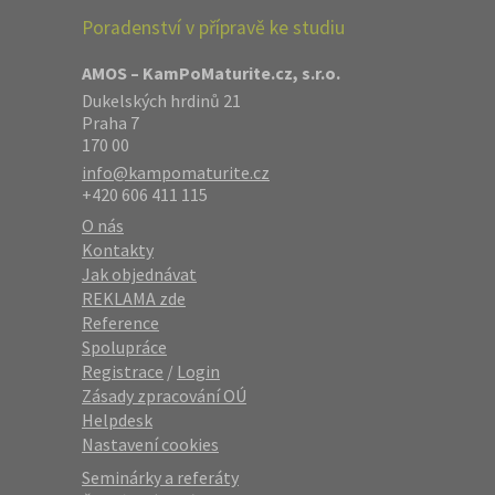
Poradenství v přípravě ke studiu
AMOS – KamPoMaturite.cz, s.r.o.
Dukelských hrdinů 21
Praha 7
170 00
info@kampomaturite.cz
+420 606 411 115
O nás
Kontakty
Jak objednávat
REKLAMA zde
Reference
Spolupráce
Registrace
/
Login
Zásady zpracování OÚ
Helpdesk
Nastavení cookies
Seminárky a referáty