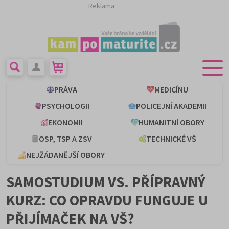
Reklama
PRÁVA
MEDICÍNU
PSYCHOLOGII
POLICEJNÍ AKADEMII
EKONOMII
HUMANITNÍ OBORY
OSP, TSP A ZSV
TECHNICKÉ VŠ
NEJŽÁDANĚJŠÍ OBORY
SAMOSTUDIUM VS. PŘÍPRAVNÝ
KURZ: CO OPRAVDU FUNGUJE U
PŘIJÍMAČEK NA VŠ?