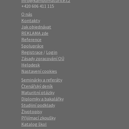
info@kampomaturite.cz
+420 606 411 115
O nás
Kontakty
Jak objednávat
REKLAMA zde
Reference
Spolupráce
Registrace
/
Login
Zásady zpracování OÚ
Helpdesk
Nastavení cookies
Seminárky a referáty
Čtenářský deník
Maturitní otázky
Diplomky a bakalářky
Studijní podklady
Životopisy
Přijímací zkoušky
Katalog škol