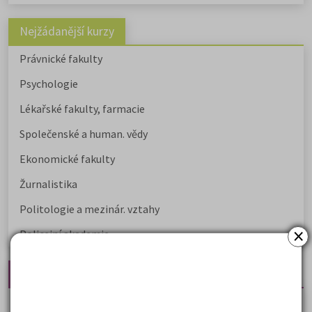
Nejžádanější kurzy
Právnické fakulty
Psychologie
Lékařské fakulty, farmacie
Společenské a human. vědy
Ekonomické fakulty
Žurnalistika
Politologie a mezinár. vztahy
×
Policejní akademie
Nejčtenější články
Kdy vysoké školy pořádají dny otevřených dveří