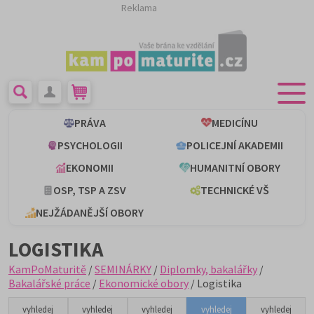
Reklama
PRÁVA
MEDICÍNU
PSYCHOLOGII
POLICEJNÍ AKADEMII
EKONOMII
HUMANITNÍ OBORY
OSP, TSP A ZSV
TECHNICKÉ VŠ
NEJŽÁDANĚJŠÍ OBORY
LOGISTIKA
KamPoMaturitě
/
SEMINÁRKY
/
Diplomky, bakalářky
/
Bakalářské práce
/
Ekonomické obory
/ Logistika
vyhledej
vyhledej
vyhledej
vyhledej
vyhledej