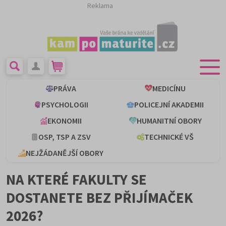
Reklama
PRÁVA
MEDICÍNU
PSYCHOLOGII
POLICEJNÍ AKADEMII
EKONOMII
HUMANITNÍ OBORY
OSP, TSP A ZSV
TECHNICKÉ VŠ
NEJŽÁDANĚJŠÍ OBORY
NA KTERÉ FAKULTY SE
DOSTANETE BEZ PŘIJÍMAČEK
2026?