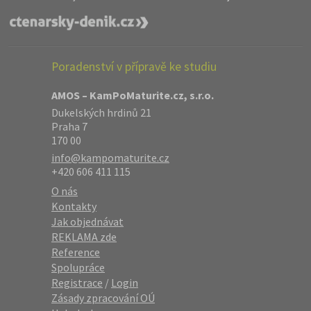
Poradenství v přípravě ke studiu
AMOS – KamPoMaturite.cz, s.r.o.
Dukelských hrdinů 21
Praha 7
170 00
info@kampomaturite.cz
+420 606 411 115
O nás
Kontakty
Jak objednávat
REKLAMA zde
Reference
Spolupráce
Registrace
/
Login
Zásady zpracování OÚ