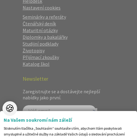
Helpdesk
Nastavení cookies
Seminárky a referáty
Čtenářský deník
Maturitní otázky
Diplomky a bakalářky
Studijní podklady
Životopisy
Přijímací zkoušky
Katalog škol
Newsletter
Zaregistrujte se a dostávejte nejlepší
nabídky jako první.
🍪
Na Vašem soukromí nám záleží
Stisknutím tlačítka „Souhlasím“ souhlasíte s tím, abychom Vám poskytovali
smysluplné a užitečné služby na základě Vašich údajů o sledování procházení