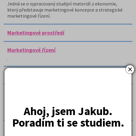
Jedná se o vypracovaný studijní materiál z ekonomie,
který představuje marketingové koncepce a strategické
marketingové řízení.
Marketingové prostředí
Marketingové řízení
.
×
Marketingový informační systém (MIS)
Marketingový informační systém (MIS)
Tato práce definuje informaci, marketingový informační
systém a způsoby odkud a jak získávat a analyzovat
Ahoj, jsem Jakub.
informace.
Poradím ti se studiem.
Média v reklamě - rozhlas