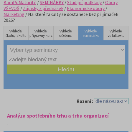
KamPoMaturitě
/
SEMINÁRKY
/
Studijní podklady
/
Obory
VŠ+VOŠ
/
Zápisky z přednášek
/
Ekonomické obory
/
Marketing
/ Na které fakulty se dostanete bez přijímaček
2026?
vyhledej
vyhledej
vyhledej
vyhledej
vyhledej
školu/fakultu
přípravný kurz
učebnici
seminárku
ve fulltextu
Řazení :
Analýza spotřebního trhu a trhu organizací
.