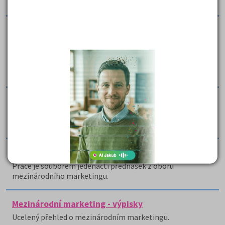
Práce se zabývá médii v reklamě, a to rozhlasem.
Mezinárodní marketing
Jedná se o studijní materiál, který se věnuje základní
charakteristice mezinárodního marketingu, jakým
způsobem je realizován, a jak je ovlivňován prostředím
ekonomickým, politicko právním nebo kulturním.
Mezinárodní marketing - přednášky
Jedná se o přednášky z mezinárodního marketingu ze
Západočeské univerzity.
Mezinárodní marketing - přednášky
Práce je souborem jedenácti přednášek z oboru
mezinárodního marketingu.
Mezinárodní marketing - výpisky
Ucelený přehled o mezinárodním marketingu.