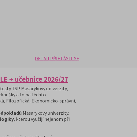
DETAIL
PŘIHLÁSIT SE
LE + učebnice 2026/27
 testy TSP Masarykovy univerzity,
 zkoušky a to na těchto
ká, Filozofická, Ekonomicko-správní,
ředpokladů
Masarykovy univerzity.
 logiky
, kterou využijí nejenom při