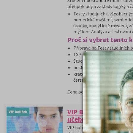
Studenti dostanou v rámci kurzu
předpoklady a základy logiky a 
Testy studijních a všeobecnýc
numerické myšlení, symbolick
úsudky, analytické myšlení, z
myšlení. Analýza a testování 
Proč si vybrat tento 
Příprava na Testy studijních
TSP používá celá řada fakult
Studenti se naučí strategii ře
poslední příležitost připravit
krátce před přijímačkami - bu
čerstvě v hlavě!
5 590 Kč
Cena od:
VIP BALÍČEK POLICEJ
učebnice 2026/27
VIP balíček POLICEJNÍ AKADEMIE