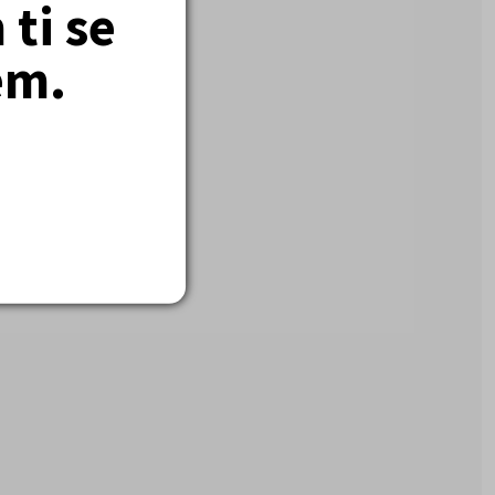
ti se
em.