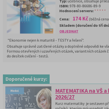
Typ:
učebnice, obsahuje příkla
ISBN:
978-80-86686-89-9
Hodnocení serveru:
* * * * *
174 Kč
Cena:
(běžná cena
Skladem (doručení do tří dn
OBJEDNAT
"Ekonomie nejen k maturitě - TESTY a řešení".
Obsahuje správně zatržené otázky a doplněné odpovědi ke vš
Formou otevřených i uzavřených otázek, variantních otázek č
do desítek cvičení - testů.
Doporučené kurzy:
MATEMATIKA na VŠ a k
2026/27
Kurz matematiky je sestaven př
ročníků, kterým má usnadnit zá