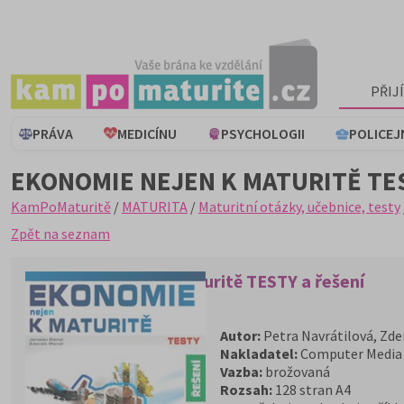
PŘIJ
PRÁVA
MEDICÍNU
PSYCHOLOGII
POLICEJ
EKONOMIE NEJEN K MATURITĚ TES
KamPoMaturitě
/
MATURITA
/
Maturitní otázky, učebnice, testy
Zpět na seznam
Ekonomie nejen k maturitě TESTY a řešení
Autor:
Petra Navrátilová, Zde
Nakladatel:
Computer Media s
Vazba:
brožovaná
Rozsah:
128 stran A4