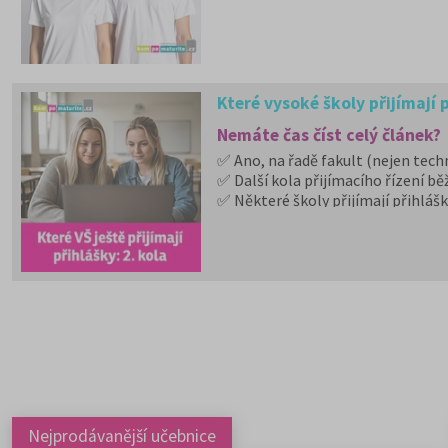
Které vysoké školy přijímají p
Nemáte čas číst celý článek?
✅ Ano, na řadě fakult (nejen techn
✅ Další kola přijímacího řízení běž
✅ Některé školy přijímají přihlášk
✅ Rozpis podle jednotlivých škol n
✅ Níže uvádíme aktualizovaný pře
Nejprodávanější učebnice