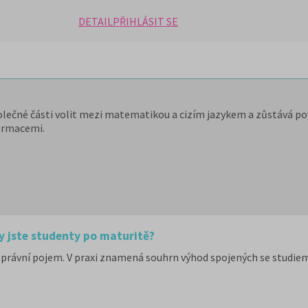
DETAIL
PŘIHLÁSIT SE
olečné části volit mezi matematikou a cizím jazykem a zůstává pov
ormacemi.
y jste studenty po maturitě?
právní pojem. V praxi znamená souhrn výhod spojených se studiem