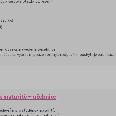
dy a testové otázky vč. řešení
 190 Kč)
ů)
em otázkám uvedené cvičebnice.
i otázek s výběrem pouze spráných odpovědí, poskytuje publikace 
 maturitě + učebnice
edevším pro studenty maturitích
věrečné opakování před maturitní