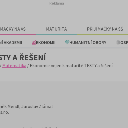
Reklama
ÍMAČKY NA VŠ
MATURITA
PŘIJÍMAČKY NA SŠ
NÍ AKADEMII
EKONOMII
HUMANITNÍ OBORY
OSP
TY A ŘEŠENÍ
/
Matematika
/ Ekonomie nejen k maturitě TESTY a řešení
něk Mendl, Jaroslav Zlámal
.r.o.