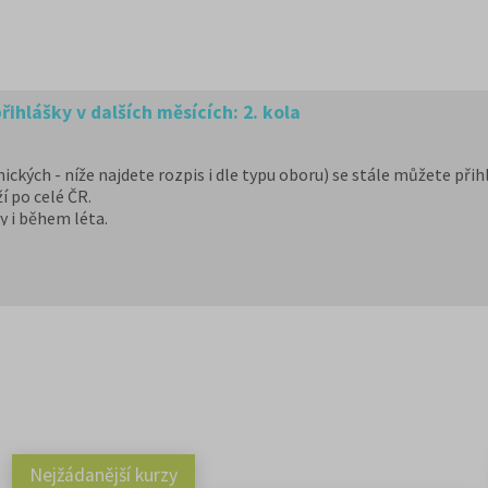
řihlášky v dalších měsících: 2. kola
ických - níže najdete rozpis i dle typu oboru) se stále můžete přihl
í po celé ČR.
y i během léta.
ajdete v příloze k článku.
hled a další možnosti mimo veřejné VŠ.
Nejžádanější kurzy