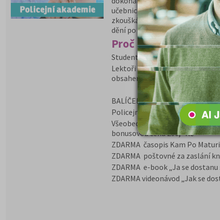
dokonalou přípravu na Policejní
učebnici která je nezbytná pro s
zkouškám. Naši lektoři pracují 
dění po celý školní rok.
Proč si vybrat tento b
Studenti se seznámí s průběhem
Lektoři studentům přednáší o vš
obsahem otázek v přijímacím te
BALÍČEK VIP PAČR obsahuje:
Policejní akademie přípravný ku
Všeobecný přehled a základy práv
bonusovou cenu 200,- Kč
ZDARMA časopis Kam Po Matur
ZDARMA poštovné za zaslání knih
ZDARMA e-book „Ja se dostanu
ZDARMA videonávod „Jak se dost