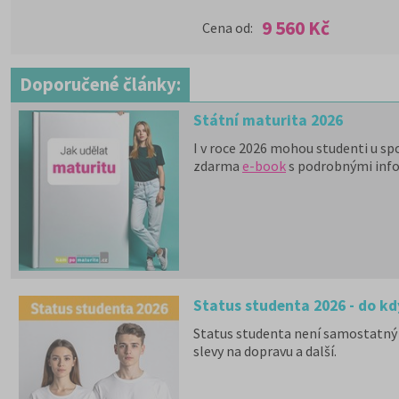
9 560 Kč
Cena od:
Doporučené články:
Státní maturita 2026
I v roce 2026 mohou studenti u sp
zdarma
e-book
s podrobnými inf
Status studenta 2026 - do kd
Status studenta není samostatný 
slevy na dopravu a další.