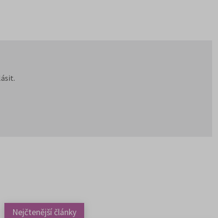
ásit.
Nejčtenější články