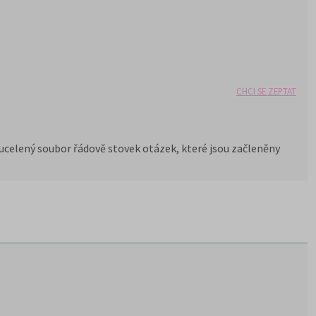
CHCI SE ZEPTAT
ucelený soubor řádově stovek otázek, které jsou začleněny