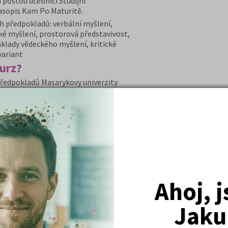
 poštou učebnici Studijní
časopis Kam Po Maturitě.
h předpokladů: verbální myšlení,
é myšlení, prostorová představivost,
áklady vědeckého myšlení, kritické
variant
kurz?
 předpokladů Masarykovy univerzity
 MU
šení testů, řešení typových úloh
 se v kurzu
dete mít nacvičené příklady stále
DETAIL
PŘIHLÁSIT SE
Ahoj, 
NÍ AKADEMIE ČR +
Jaku
 ČR obsahuje produkty, které zaručí