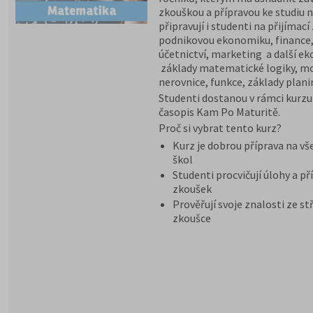
zkouškou a přípravou ke studiu n
připravují i studenti na přijím
podnikovou ekonomiku, finance
účetnictví, marketing a další e
základy matematické logiky, moc
nerovnice, funkce, základy plani
Studenti dostanou v rámci kurz
časopis Kam Po Maturitě.
Proč si vybrat tento kurz?
Kurz je dobrou příprava na v
škol
Studenti procvičují úlohy a pří
zkoušek
Prověřují svoje znalosti ze s
zkoušce