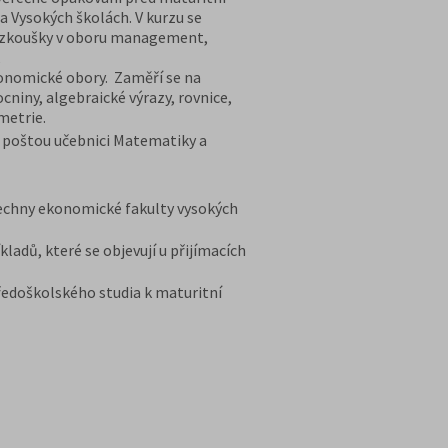
a Vysokých školách. V kurzu se
ací zkoušky v oboru management,
,
konomické obory. Zaměří se na
niny, algebraické výrazy, rovnice,
metrie.
u poštou učebnici Matematiky a
šechny ekonomické fakulty vysokých
kladů, které se objevují u přijímacích
tředoškolského studia k maturitní