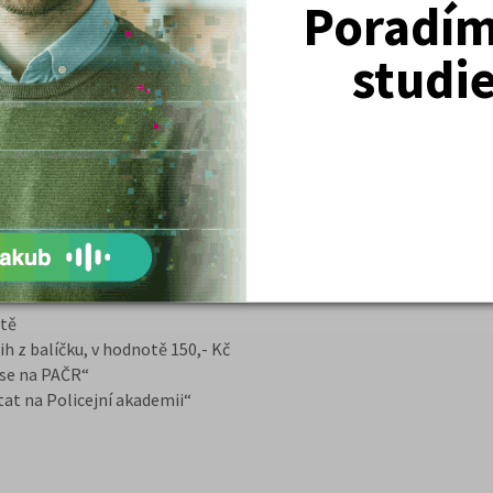
 akademii. Studenti dostanou skvělou
Poradím 
tudium a přípravu k přijímacím
s aktuálními informacemi o celkovém
studi
alíček?
 a obsahem přijímacích zkoušek
ech důležitých tématech, která jsou
stu
rz + učebnice v hodnotě 9360,- Kč
a 2. díl + 1000 testových otázek za
itě
 z balíčku, v hodnotě 150,- Kč
 se na PAČR“
at na Policejní akademii“