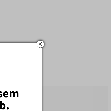
×
jsem
b.