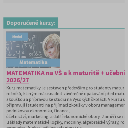
Doporučené kurzy:
MATEMATIKA na VŠ a k maturitě + učebni
2026/27
Kurz matematiky je sestaven především pro studenty maturit
ročníků, kterým má usnadnit závěrečné opakování před maturi
zkouškou a přípravou ke studiu na Vysokých školách. V kurzu se
připravují i studenti na přijímací zkoušky v oboru management
podnikovou ekonomiku, finance,
účetnictví, marketing a další ekonomické obory. Zaměří se na
základy matematické logiky, mocniny, algebraické výrazy, rovn
nerovnice, funkce, základy planimetrie.