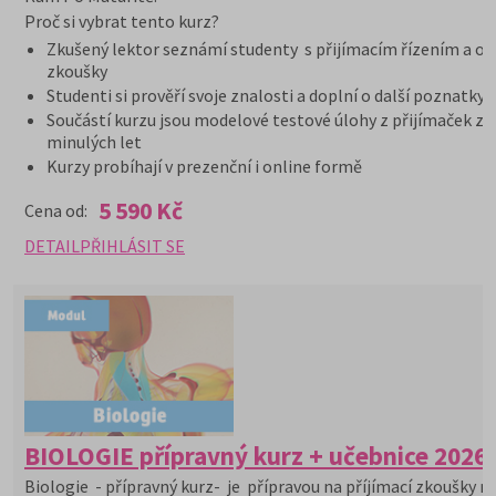
Proč si vybrat tento kurz?
Zkušený lektor seznámí studenty s přijímacím řízením a or
zkoušky
Studenti si prověří svoje znalosti a doplní o další poznatky
Součástí kurzu jsou modelové testové úlohy z přijímaček z
minulých let
Kurzy probíhají v prezenční i online formě
5 590 Kč
Cena od:
DETAIL
PŘIHLÁSIT SE
BIOLOGIE přípravný kurz + učebnice 2026
Biologie - přípravný kurz- je přípravou na příjímací zkoušky na