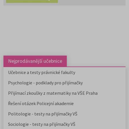
státních vysokých škol,
16 soukromých škol a 3 školy se
zahraniční akreditací.
Chystáte se na ekonomický
obor?
Stáhněte si zdarma e-book s
přehledem ekonomických fakult,
informacemi o přijímacím řízení a
tipy k přípravě na přijímačky.
Nejprodávanější učebnice
Učebnice a testy právnické fakulty
Psychologie - podklady pro přijímačky
Přijímací zkoušky z matematiky na VŠE Praha
Řešení otázek Policejní akademie
Politologie - testy na přijímačky VŠ
Sociologie - testy na přijímačky VŠ