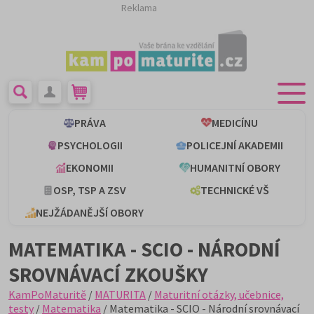
Reklama
PRÁVA
MEDICÍNU
PSYCHOLOGII
POLICEJNÍ AKADEMII
EKONOMII
HUMANITNÍ OBORY
OSP, TSP A ZSV
TECHNICKÉ VŠ
NEJŽÁDANĚJŠÍ OBORY
MATEMATIKA - SCIO - NÁRODNÍ
SROVNÁVACÍ ZKOUŠKY
KamPoMaturitě
/
MATURITA
/
Maturitní otázky, učebnice,
testy
/
Matematika
/ Matematika - SCIO - Národní srovnávací