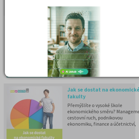
zdravotní pojištění hrazené
státem, studentské slevy na
dopravu a další.
Státní maturita 2026
I v roce 2026 mohou studenti
u společné části volit mezi
matematikou a cizím
jazykem a zůstává povinná
zkouška z českého jazyka a
literatury. Stáhněte si zdarma
e-book
s podrobnými
informacemi.
Jak se dostat na ekonomick
fakulty
Přemýšlíte o vysoké škole
ekonomického směru? Manageme
cestovní ruch, podnikovou
ekonomiku, finance a účetnictví,
marketing a další ekonomické ob
nabízí přes 70 fakult veřejných a