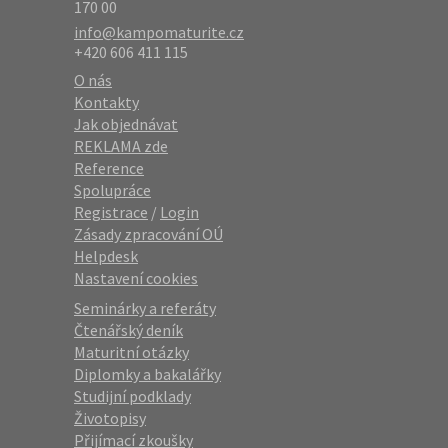
170 00
info@kampomaturite.cz
+420 606 411 115
O nás
Kontakty
Jak objednávat
REKLAMA zde
Reference
Spolupráce
Registrace
/
Login
Zásady zpracování OÚ
Helpdesk
Nastavení cookies
Seminárky a referáty
Čtenářský deník
Maturitní otázky
Diplomky a bakalářky
Studijní podklady
Životopisy
Přijímací zkoušky