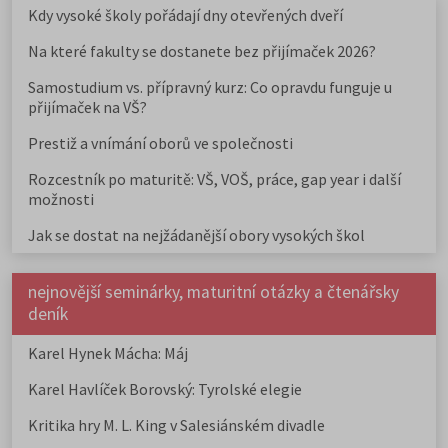
Kdy vysoké školy pořádají dny otevřených dveří
Na které fakulty se dostanete bez přijímaček 2026?
Samostudium vs. přípravný kurz: Co opravdu funguje u
přijímaček na VŠ?
Prestiž a vnímání oborů ve společnosti
Rozcestník po maturitě: VŠ, VOŠ, práce, gap year i další
možnosti
Jak se dostat na nejžádanější obory vysokých škol
nejnovější seminárky, maturitní otázky a čtenářsky
deník
Karel Hynek Mácha: Máj
Karel Havlíček Borovský: Tyrolské elegie
Kritika hry M. L. King v Salesiánském divadle