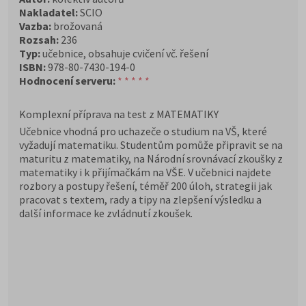
Nakladatel:
SCIO
Vazba:
brožovaná
Rozsah:
236
Typ:
učebnice, obsahuje cvičení vč. řešení
ISBN:
978-80-7430-194-0
Hodnocení serveru:
* * * * *
Komplexní příprava na test z MATEMATIKY
Učebnice vhodná pro uchazeče o studium na VŠ, které
vyžadují matematiku. Studentům pomůže připravit se na
maturitu z matematiky, na Národní srovnávací zkoušky z
matematiky i k přijímačkám na VŠE. V učebnici najdete
rozbory a postupy řešení, téměř 200 úloh, strategii jak
pracovat s textem, rady a tipy na zlepšení výsledku a
další informace ke zvládnutí zkoušek.