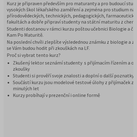
Kurz je připraven především pro maturanty a pro budoucí stu
vysokých škol lékařského zaměření a zejména pro studium na
přírodovědeckých, technických, pedagogických, farmaceutický
fakultách a dobře připraví studenty na státní maturitu z chemi
Studenti dostanou v rámci kurzu poštou učebnici Biologie a ča
Kam Po Maturitě.
Na poslední chvíli zlepšíte výsledednou známku z biologie a zn
se Vám budou hodit při zkouškách na LF.
Proč si vybrat tento kurz?
Zkušený lektor seznámí studenty s přijímacím řízením a or
zkoušky
Studenti si prověří svoje znalosti a doplní o další poznatky
Součástí kurzu jsou modelové testové úlohy z přijímaček z
minulých let
Kurzy probíhají v prezenční i online formě