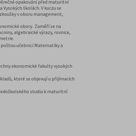
věrečné opakování před maturitní
a Vysokých školách. V kurzu se
ací zkoušky v oboru management,
,
konomické obory. Zaměří se na
niny, algebraické výrazy, rovnice,
metrie.
u poštou učebnici Matematiky a
šechny ekonomické fakulty vysokých
kladů, které se objevují u přijímacích
tředoškolského studia k maturitní