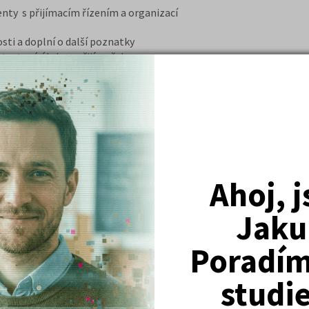
nty s přijímacím řízením a organizací
osti a doplní o další poznatky
testové úlohy z přijímaček z
 online formě
DETAIL
PŘIHLÁSIT SE
urz + učebnice 2026/27
avou na příjímací zkoušky na VŠ. Kurz
Ahoj, 
ranty a pro budoucí studenty
ení a zejména pro studium na
Jaku
 pedagogických, farmaceutických
nty na státní maturitu z chemie.
Poradím 
 poštou učebnici CHEMIE a časopis
ednou známku z chemie a znalosti se
studi
a LF.