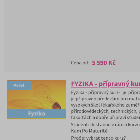
5 590 Kč
Cena od:
FYZIKA - přípravný ku
Fyzika - přípravný kurz- je přípr
je připraven především pro matu
vysokých škol lékařského zaměř
přírodovědeckých, technických,
fakultách a dobře připraví studen
Studenti dostanou v rámci kurzu 
Kam Po Maturitě.
Proč si vybrat tento kurz?