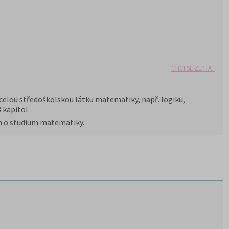
CHCI SE ZEPTAT
 celou středoškolskou látku matematiky, např. logiku,
8 kapitol
ům o studium matematiky.