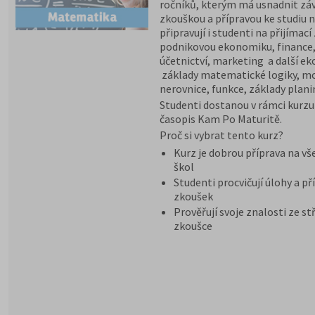
ročníků, kterým má usnadnit zá
zkouškou a přípravou ke studiu n
připravují i studenti na přijím
podnikovou ekonomiku, finance
účetnictví, marketing a další e
základy matematické logiky, moc
nerovnice, funkce, základy plani
Studenti dostanou v rámci kurz
časopis Kam Po Maturitě.
Proč si vybrat tento kurz?
Kurz je dobrou příprava na v
škol
Studenti procvičují úlohy a pří
zkoušek
Prověřují svoje znalosti ze s
zkoušce