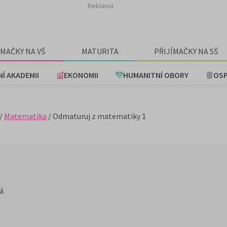
Reklama
ÍMAČKY NA VŠ
MATURITA
PŘIJÍMAČKY NA SŠ
NÍ AKADEMII
EKONOMII
HUMANITNÍ OBORY
OSP
/
Matematika
/ Odmaturuj z matematiky 1
vá