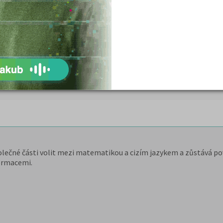
nty s přijímacím řízením a organizací
osti a doplní o další poznatky
testové úlohy z přijímaček z
 online formě
DETAIL
PŘIHLÁSIT SE
olečné části volit mezi matematikou a cizím jazykem a zůstává pov
ormacemi.