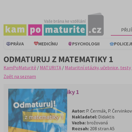
PŘIJ
PRÁVA
MEDICÍNU
PSYCHOLOGII
POLICEJ
ODMATURUJ Z MATEMATIKY 1
KamPoMaturitě
/
MATURITA
/
Maturitní otázky, učebnice, testy
Zpět na seznam
Odmaturuj z matematiky 1
Autor:
P. Čermák, P. Červinko
Nakladatel:
Didaktis
Vazba:
brožovaná
Rozsah:
208 stran A5