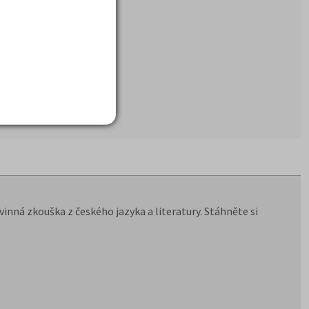
inná zkouška z českého jazyka a literatury. Stáhněte si