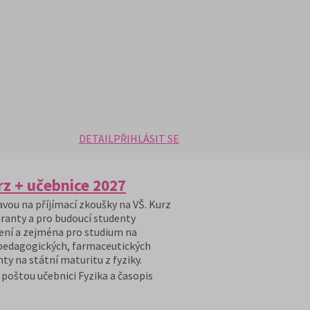
DETAIL
PŘIHLÁSIT SE
rz + učebnice 2027
avou na příjímací zkoušky na VŠ. Kurz
ranty a pro budoucí studenty
ení a zejména pro studium na
 pedagogických, farmaceutických
ty na státní maturitu z fyziky.
poštou učebnici Fyzika a časopis