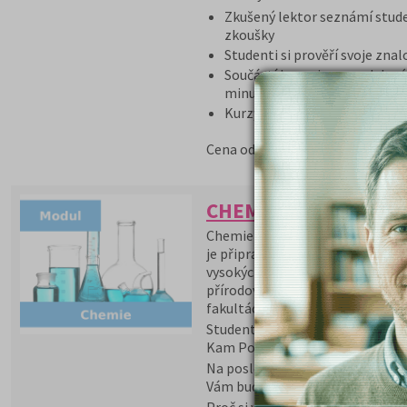
Zkušený lektor seznámí stude
zkoušky
Studenti si prověří svoje znal
Součástí kurzu jsou modelové 
minulých let
Kurzy probíhají v prezenční i
5 590 Kč
Cena od:
CHEMIE - přípravný k
Chemie - přípravný kurz je přípr
je připraven především pro matu
vysokých škol lékařského zaměř
přírodovědeckých, technických,
fakultách a dobře připraví stude
Studenti dostanou v rámci kurzu
Kam Po Maturitě.
Na poslední chvíli zlepšíte výsl
Vám budou hodit při zkouškách n