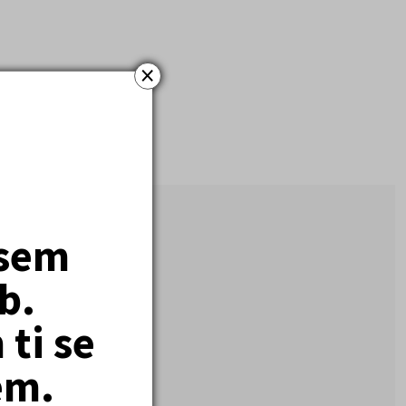
×
jsem
b.
ti se
em.