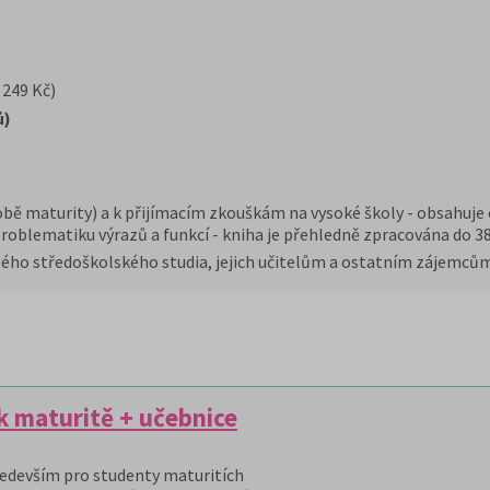
 249 Kč)
ů)
obě maturity) a k přijímacím zkouškám na vysoké školy - obsahuje
problematiku výrazů a funkcí - kniha je přehledně zpracována do 3
lého středoškolského studia, jejich učitelům a ostatním zájemc
 maturitě + učebnice
edevším pro studenty maturitích