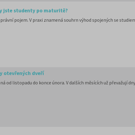
y jste studenty po maturitě?
právní pojem. V praxi znamená souhrn výhod spojených se studiem
y otevřených dveří
oná od listopadu do konce února. V dalších měsících už převažují d