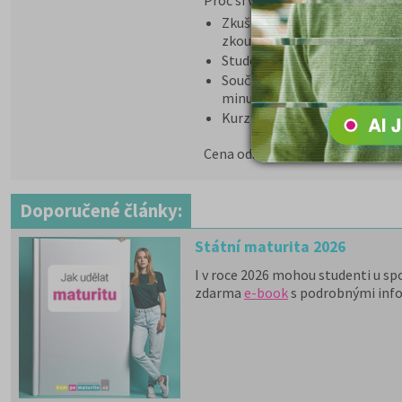
Proč si vybrat tento kurz?
Zkušený lektor seznámí stude
zkoušky
Studenti si prověří svoje znal
Součástí kurzu jsou modelové 
minulých let
Kurzy probíhají v prezenční i
5 590 Kč
Cena od:
Doporučené články:
Státní maturita 2026
I v roce 2026 mohou studenti u sp
zdarma
e-book
s podrobnými inf