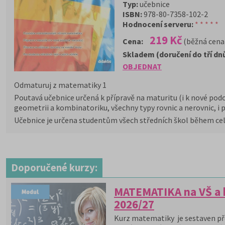
Typ:
učebnice
ISBN:
978-80-7358-102-2
Hodnocení serveru:
* * * * *
219 Kč
Cena:
(běžná cena
Skladem (doručení do tří dn
OBJEDNAT
Odmaturuj z matematiky 1
Poutavá učebnice určená k přípravě na maturitu (i k nové pod
geometrii a kombinatoriku, všechny typy rovnic a nerovnic, i 
Učebnice je určena studentům všech středních škol během ce
Doporučené kurzy:
MATEMATIKA na VŠ a k
2026/27
Kurz matematiky je sestaven př