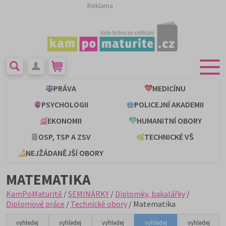
Reklama
PRÁVA
MEDICÍNU
PSYCHOLOGII
POLICEJNÍ AKADEMII
EKONOMII
HUMANITNÍ OBORY
OSP, TSP A ZSV
TECHNICKÉ VŠ
NEJŽÁDANĚJŠÍ OBORY
MATEMATIKA
KamPoMaturitě
/
SEMINÁRKY
/
Diplomky, bakalářky
/
Diplomové práce
/
Technické obory
/ Matematika
vyhledej
vyhledej
vyhledej
vyhledej
vyhledej