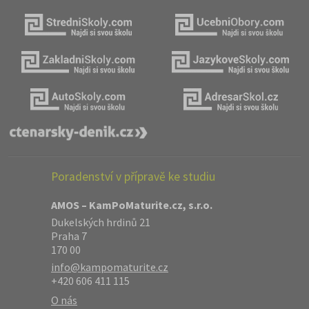
Poradenství v přípravě ke studiu
AMOS – KamPoMaturite.cz, s.r.o.
Dukelských hrdinů 21
Praha 7
170 00
info@kampomaturite.cz
+420 606 411 115
O nás