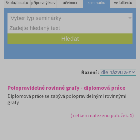
školu/fakultu
přípravný kurz
učebnici
seminárku
ve fulltextu
Řazení :
Polopravidelné rovinné grafy - diplomová práce
Diplomová práce se zabývá polopravidelnými rovinnými
grafy.
( celkem nalezeno položek:
1
)