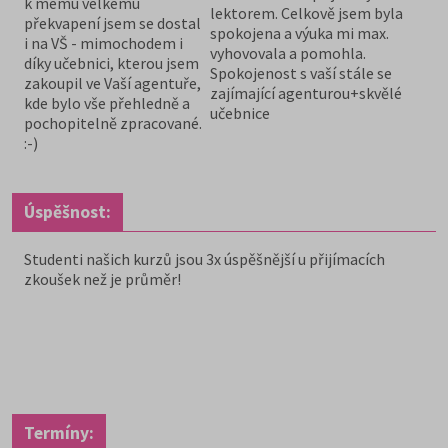
k mému velkému
lektorem. Celkově jsem byla
překvapení jsem se dostal
spokojena a výuka mi max.
i na VŠ - mimochodem i
vyhovovala a pomohla.
díky učebnici, kterou jsem
Spokojenost s vaší stále se
zakoupil ve Vaší agentuře,
zajímající agenturou+skvělé
kde bylo vše přehledně a
učebnice
pochopitelně zpracované.
:-)
Úspěšnost:
Studenti našich kurzů jsou 3x úspěšnější u přijímacích
zkoušek než je průměr!
Termíny: