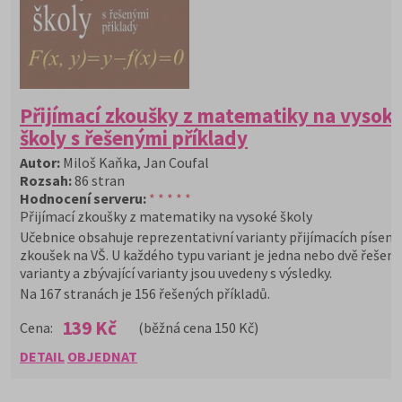
Přijímací zkoušky z matematiky na vysok
školy s řešenými příklady
Autor:
Miloš Kaňka, Jan Coufal
Rozsah:
86 stran
Hodnocení serveru:
* * * * *
Přijímací zkoušky z matematiky na vysoké školy
Učebnice obsahuje reprezentativní varianty přijímacích písem
zkoušek na VŠ. U každého typu variant je jedna nebo dvě řešené
varianty a zbývající varianty jsou uvedeny s výsledky.
Na 167 stranách je 156 řešených příkladů.
139 Kč
Cena:
(běžná cena 150 Kč)
DETAIL
OBJEDNAT