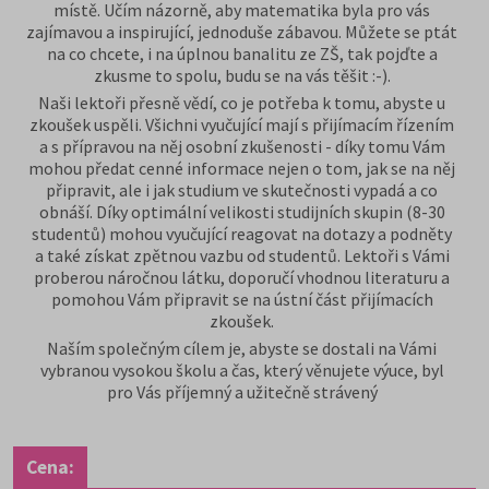
místě. Učím názorně, aby matematika byla pro vás
zajímavou a inspirující, jednoduše zábavou. Můžete se ptát
na co chcete, i na úplnou banalitu ze ZŠ, tak pojďte a
zkusme to spolu, budu se na vás těšit :-).
Naši lektoři přesně vědí, co je potřeba k tomu, abyste u
zkoušek uspěli. Všichni vyučující mají s přijímacím řízením
a s přípravou na něj osobní zkušenosti - díky tomu Vám
mohou předat cenné informace nejen o tom, jak se na něj
připravit, ale i jak studium ve skutečnosti vypadá a co
obnáší. Díky optimální velikosti studijních skupin (8-30
studentů) mohou vyučující reagovat na dotazy a podněty
a také získat zpětnou vazbu od studentů. Lektoři s Vámi
proberou náročnou látku, doporučí vhodnou literaturu a
pomohou Vám připravit se na ústní část přijímacích
zkoušek.
Naším společným cílem je, abyste se dostali na Vámi
vybranou vysokou školu a čas, který věnujete výuce, byl
pro Vás příjemný a užitečně strávený
Cena: