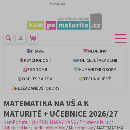
Reklama
PRÁVA
MEDICÍNU
PSYCHOLOGII
POLICEJNÍ AKADEMII
EKONOMII
HUMANITNÍ OBORY
OSP, TSP A ZSV
TECHNICKÉ VŠ
NEJŽÁDANĚJŠÍ OBORY
MATEMATIKA NA VŠ A K
MATURITĚ + UČEBNICE 2026/27
KamPoMaturitě
/
PŘIJÍMAČKY NA VŠ
/
Přípravné kurzy
/
Vyberte si kurz podle předmětu
/
Matematika
/ MATEMATIKA