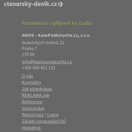
Poradenství v přípravě ke studiu
AMOS – KamPoMaturite.cz, s.r.o.
Dukelských hrdinů 21
Praha 7
170 00
info@kampomaturite.cz
+420 606 411 115
O nás
Kontakty
Jak objednávat
REKLAMA zde
Reference
Spolupráce
Registrace
/
Login
Zásady zpracování OÚ
Helpdesk