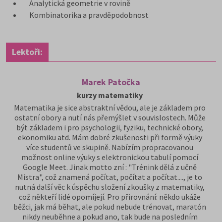
Analytická geometrie v rovině
Kombinatorika a pravděpodobnost
Lektoři:
Marek Patočka
kurzy matematiky
Matematika je sice abstraktní vědou, ale je základem pro
ostatní obory a nutí nás přemýšlet v souvislostech. Může
být základem i pro psychologii, fyziku, technické obory,
ekonomiku atd. Mám dobré zkušenosti při formě výuky
více studentů ve skupině. Nabízím propracovanou
možnost online výuky s elektronickou tabulí pomocí
Google Meet. Jinak motto zní : "Trénink dělá z učně
Mistra", což znamená počítat, počítat a počítat...., je to
nutná další věc k úspěchu složení zkoušky z matematiky,
což někteří lidé opomíjejí. Pro přirovnání: někdo ukáže
běžci, jak má běhat, ale pokud nebude trénovat, maratón
nikdy neuběhne a pokud ano, tak bude na posledním