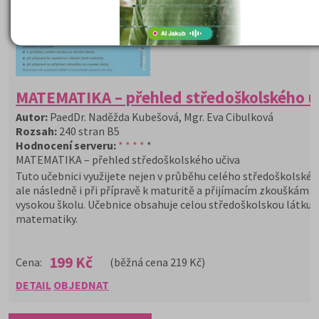
MATEMATIKA – přehled středoškolského u
Autor:
PaedDr. Naděžda Kubešová, Mgr. Eva Cibulková
Rozsah:
240 stran B5
Hodnocení serveru:
* * * *
*
MATEMATIKA – přehled středoškolského učiva
Tuto učebnici využijete nejen v průběhu celého středoškolskéh
ale následně i při přípravě k maturitě a přijímacím zkouškám n
vysokou školu. Učebnice obsahuje celou středoškolskou látku
matematiky.
199 Kč
Cena:
(běžná cena 219 Kč)
DETAIL
OBJEDNAT