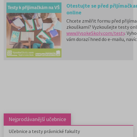
Otestujte se před přijímačka
online
Chcete změřit formu před přijíma
zkouškami? Vyzkoušejte testy onl
www.VysokeSkoly.com/testy
. Vyh
vám dorazí hned do e-mailu, navíc
obdržíte přehled správných odpov
zjistíte svoji úspěšnost. Testy k
přijímacím zkouškám vysokých šk
minulých let a odkazy na testy k
aktuálnímu přijímacímu řízení (ně
řešením) spolu s ukázkami testů 
učebnic
k přijímacím zkouškám na
na
http://www.kampomaturite.cz/pri
testy-vs-online/
.
Nejprodávanější učebnice
Učebnice a testy právnické fakulty