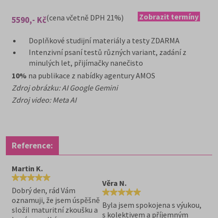
Zobrazit termíny
(cena včetně DPH 21%)
5590,- Kč
Doplňkové studijní materiály a testy ZDARMA
Intenzivní psaní testů různých variant, zadání z
minulých let, přijímačky nanečisto
10%
na publikace z nabídky agentury AMOS
Zdroj obrázku: AI Google Gemini
Zdroj video: Meta AI
Reference:
Martin K.
Věra N.
Dobrý den, rád Vám
oznamuji, že jsem úspěšně
Byla jsem spokojena s výukou,
složil maturitní zkoušku a
s kolektivem a příjemným