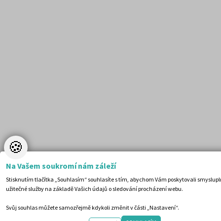
🍪
Na Vašem soukromí nám záleží
Stisknutím tlačítka „Souhlasím“ souhlasíte s tím, abychom Vám poskytovali smyslupl
užitečné služby na základě Vašich údajů o sledování procházení webu.
Svůj souhlas můžete samozřejmě kdykoli změnit v části „Nastavení“.
Všechny termíny