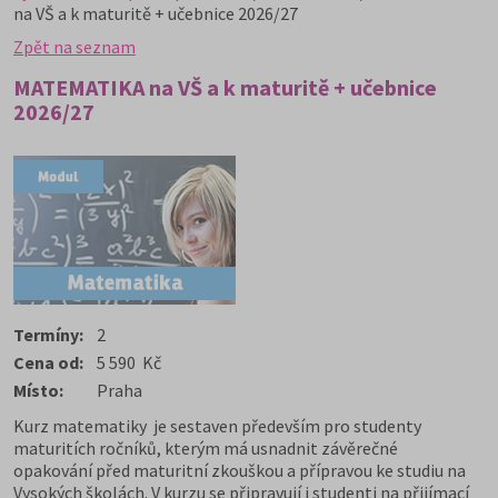
na VŠ a k maturitě + učebnice 2026/27
Zpět na seznam
MATEMATIKA na VŠ a k maturitě + učebnice
2026/27
Termíny:
2
Cena od:
5 590 Kč
Místo:
Praha
Kurz matematiky je sestaven především pro studenty
maturitích ročníků, kterým má usnadnit závěrečné
opakování před maturitní zkouškou a přípravou ke studiu na
Vysokých školách. V kurzu se připravují i studenti na přijímací