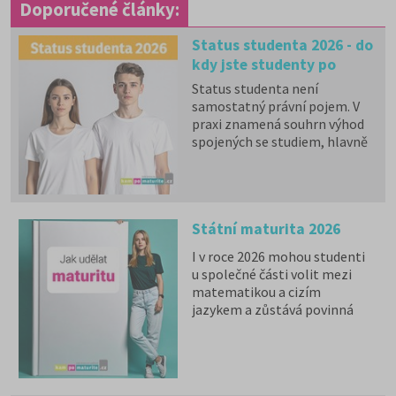
Doporučené články:
Status studenta 2026 - do
kdy jste studenty po
maturitě?
Status studenta není
samostatný právní pojem. V
praxi znamená souhrn výhod
spojených se studiem, hlavně
zdravotní pojištění hrazené
státem, studentské slevy na
dopravu a další.
Státní maturita 2026
I v roce 2026 mohou studenti
u společné části volit mezi
matematikou a cizím
jazykem a zůstává povinná
zkouška z českého jazyka a
literatury. Stáhněte si zdarma
e-book
s podrobnými
informacemi.