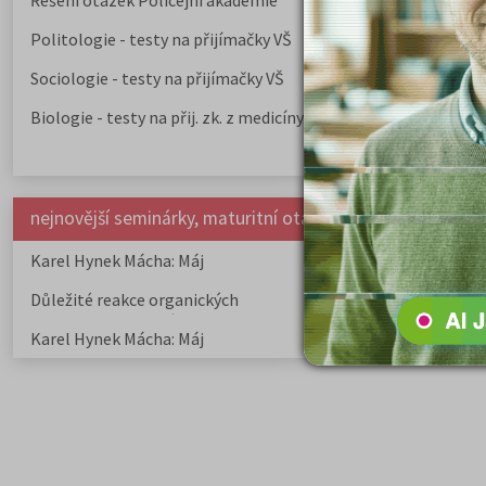
Řešení otázek Policejní akademie
Politologie - testy na přijímačky VŠ
Sociologie - testy na přijímačky VŠ
Biologie - testy na přij. zk. z medicíny
nejnovější seminárky, maturitní otázky a čtenářsky deník
Karel Hynek Mácha: Máj
Karel Havlíček Bor
elegie
Důležité reakce organických
Zákonitosti v elek
sloučenin a jejich význam
Karel Hynek Mácha: Máj
Karel Havlíček Bor
elegie