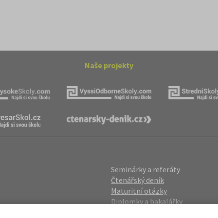
Naše projekty
Seminárky a referáty
Čtenářský deník
Maturitní otázky
Diplomky a bakalářky
Studijní podklady