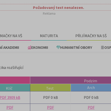
Požadovaný text nenalezen.
Reklama
ÍMAČKY NA VŠ
MATURITA
PŘIJÍMAČKY NA SŠ
NÍ AKADEMII
EKONOMII
HUMANITNÍ OBORY
OSP
ka rozšiřující
Podzim
Arch
Klíč
Test
PDF 3909 kB
PDF 0 kB
PDF 0 kB
PDF
PDF
PDF