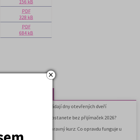
156 kB
PDF
328 kB
PDF
684 kB
×
Nejčtenější články
Kdy vysoké školy pořádají dny otevřených dveří
Na které fakulty se dostanete bez přijímaček 2026?
Samostudium vs. přípravný kurz: Co opravdu funguje u
jsem
přijímaček na VŠ?