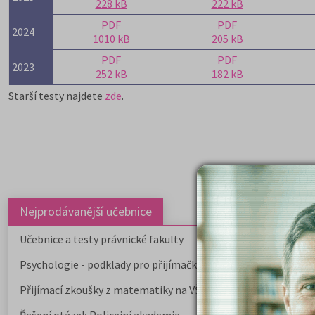
228 kB
222 kB
PDF
PDF
2024
1010 kB
205 kB
PDF
PDF
2023
252 kB
182 kB
Starší testy najdete
zde
.
Nejprodávanější učebnice
Učebnice a testy právnické fakulty
Psychologie - podklady pro přijímačky
Přijímací zkoušky z matematiky na VŠE Praha