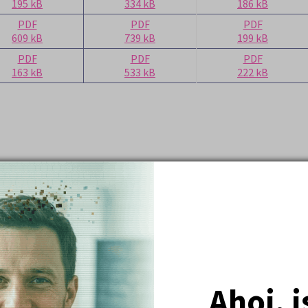
195 kB
334 kB
186 kB
PDF
PDF
PDF
609 kB
739 kB
199 kB
PDF
PDF
PDF
163 kB
533 kB
222 kB
Nejžádanější kurzy
Právnické fakulty
Psychologie
Lékařské fakulty, farmacie
Ahoj, 