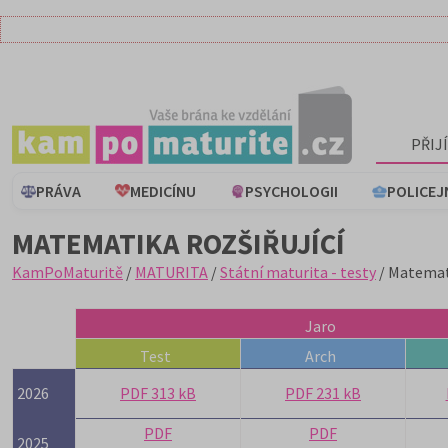
PŘIJ
PRÁVA
MEDICÍNU
PSYCHOLOGII
POLICEJ
MATEMATIKA ROZŠIŘUJÍCÍ
KamPoMaturitě
/
MATURITA
/
Státní maturita - testy
/ Matemati
Jaro
Test
Arch
2026
PDF 313 kB
PDF 231 kB
PDF
PDF
2025