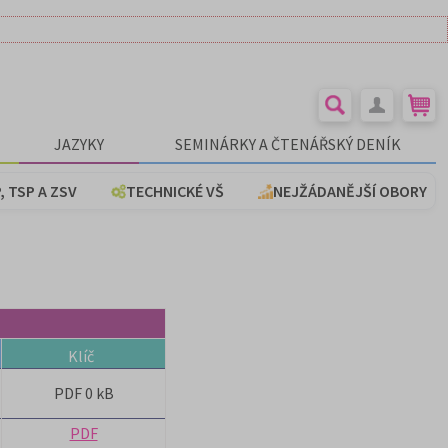
JAZYKY
SEMINÁRKY A ČTENÁŘSKÝ DENÍK
, TSP A ZSV
TECHNICKÉ VŠ
NEJŽÁDANĚJŠÍ OBORY
Klíč
PDF 0 kB
PDF