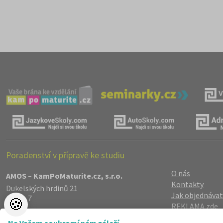
Poradenství v přípravě ke studiu
O nás
AMOS – KamPoMaturite.cz, s.r.o.
Kontakty
Dukelských hrdinů 21
Jak objednávat
Praha 7
🍪
REKLAMA zde
170 00
Reference
info@kampomaturite.cz