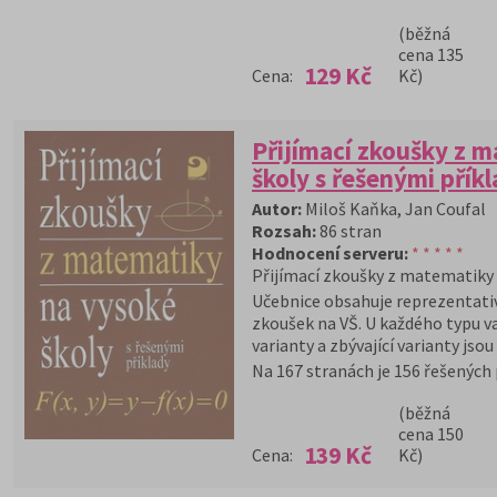
(běžná
cena 135
129 Kč
Cena:
Kč)
Přijímací zkoušky z 
školy s řešenými přík
Autor:
Miloš Kaňka, Jan Coufal
Rozsah:
86 stran
Hodnocení serveru:
* * * * *
Přijímací zkoušky z matematiky
Učebnice obsahuje reprezentativ
zkoušek na VŠ. U každého typu va
varianty a zbývající varianty jsou
Na 167 stranách je 156 řešených 
(běžná
cena 150
139 Kč
Cena:
Kč)