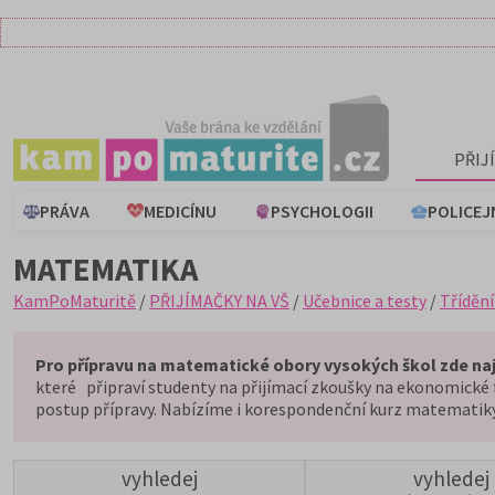
PŘIJ
PRÁVA
MEDICÍNU
PSYCHOLOGII
POLICEJ
MATEMATIKA
KamPoMaturitě
/
PŘIJÍMAČKY NA VŠ
/
Učebnice a testy
/
Třídění
Pro přípravu na matematické obory vysokých škol zde naj
které připraví studenty na přijímací zkoušky na ekonomické f
postup přípravy. Nabízíme i korespondenční kurz matematiky,
vyhledej
vyhledej