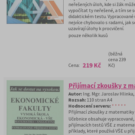
neřešených úloh, kde si žák můž
vypočítat ty neřešené, a tím se 
didaktickém testu. Vypracované ú
nejvíce chybovalo s radami, jak
uzavírají úlohy k procvičení.
pouze několik kusů
(běžná
cena 239
219 Kč
Cena:
Kč)
Přijímací zkoušky z m
Autor:
Ing. Mgr. Jaroslav Hlinka
Rozsah:
110 stran A4
Hodnocení serveru:
* * * * *
Přijímací zkoušky z matematiky
Učebnice obsahuje vypracované,
přijímacích testů VŠE z matemat
příklady, které používá VŠE u přij