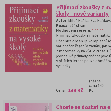
Přijímací zkoušky z 
školy - nové varianty
Autor:
Miloš Kaňka, Eva Kaňkov
Rozsah:
94 stran
Hodnocení serveru:
* * * * *
Přijímací zkoušky z matematiky
Učebnice obsahuje kompletní so
variantách řešení a zadání, jak 
z matematiky na VŠE v Praze. Dík
jednotlivé příklady chápat jako 
v příštích letech pouze obměňov
výsledky.
(běžná
cena 140
139 Kč
Cena:
Kč)
Chcete se dostat na 