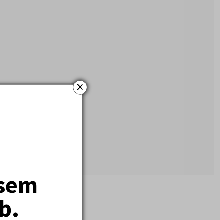
×
jsem
b.