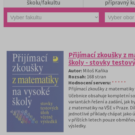
školu/fakultu
přípravný k
Přijímací zkoušky z 
školy - stovky testov
Autor:
Miloš Kaňka
Rozsah:
168 stran
Hodnocení serveru:
* * * * *
Přijímací zkoušky z matematiky
Učebnice obsahuje kompletní so
variantách řešení a zadání, jak 
z matematiky na VŠE v Praze. Dík
jednotlivé příklady chápat jako 
v příštích letech pouze obměňov
výsledky.