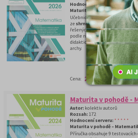
Hodnocení serveru:
* * * * *
Maturita v pohodě –
Matematik
Učebnice obsahuje 9 testovacích
ze
shrnutí učiva
, aby si žák moh
řešených a neřešených úloh, kde
podle nich vypočítat ty neřešené
didaktickém testu. + 5 ukázkovýc
archy.
(běžná
cena 299
289 Kč
Cena:
Kč)
Maturita v pohodě - 
Autor:
kolektiv autorů
Rozsah:
172
Hodnocení serveru:
* * * * *
Maturita v pohodě – Matemati
Příručka obsahuje 9 testovacích