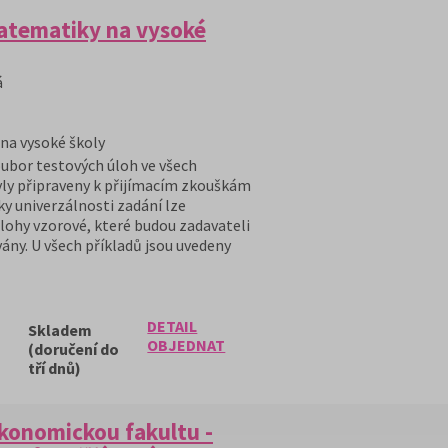
matematiky na vysoké
á
 na vysoké školy
ubor testových úloh ve všech
byly připraveny k přijímacím zkouškám
y univerzálnosti zadání lze
úlohy vzorové, které budou zadavateli
ány. U všech příkladů jsou uvedeny
DETAIL
Skladem
OBJEDNAT
(doručení do
tří dnů)
ekonomickou fakultu -