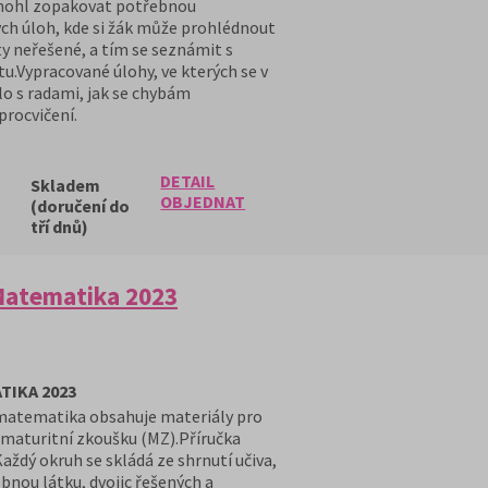
t mohl zopakovat potřebnou
ých úloh, kde si žák může prohlédnout
ty neřešené, a tím se seznámit s
tu.Vypracované úlohy, ve kterých se v
lo s radami, jak se chybám
procvičení.
DETAIL
Skladem
OBJEDNAT
(doručení do
tří dnů)
Matematika 2023
TIKA 2023
 matematika obsahuje materiály pro
maturitní zkoušku (MZ).Příručka
aždý okruh se skládá ze shrnutí učiva,
bnou látku, dvojic řešených a