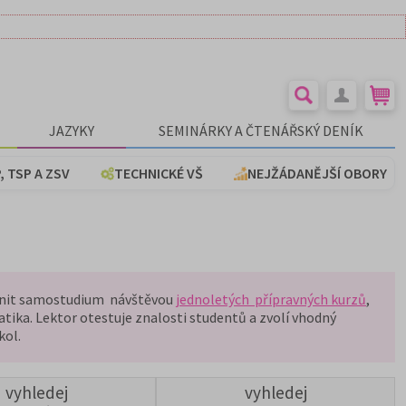
JAZYKY
SEMINÁRKY A ČTENÁŘSKÝ DENÍK
, TSP A ZSV
TECHNICKÉ VŠ
NEJŽÁDANĚJŠÍ OBORY
plnit samostudium návštěvou
jednoletých přípravných kurzů
,
tika. Lektor otestuje znalosti studentů a zvolí vhodný
kol.
vyhledej
vyhledej