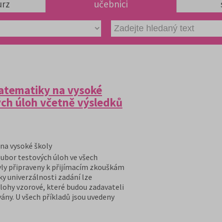
urz
učebnici
matematiky na vysoké
ých úloh včetně výsledků
 na vysoké školy
ubor testových úloh ve všech
byly připraveny k přijímacím zkouškám
y univerzálnosti zadání lze
úlohy vzorové, které budou zadavateli
ány. U všech příkladů jsou uvedeny