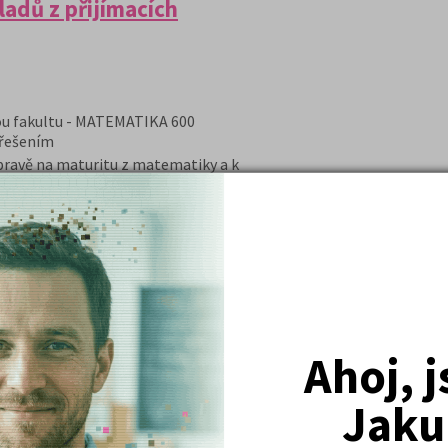
adů z přijímacích
ou fakultu - MATEMATIKA 600
 řešením
pravě na maturitu z matematiky a k
 matematiky na Vysoké školy
aměření.
y vysvětlením a příklady s řešením.
DETAIL
Skladem
OBJEDNAT
(doručení do
tří dnů)
Ahoj, 
 Matematika 2026
Jaku