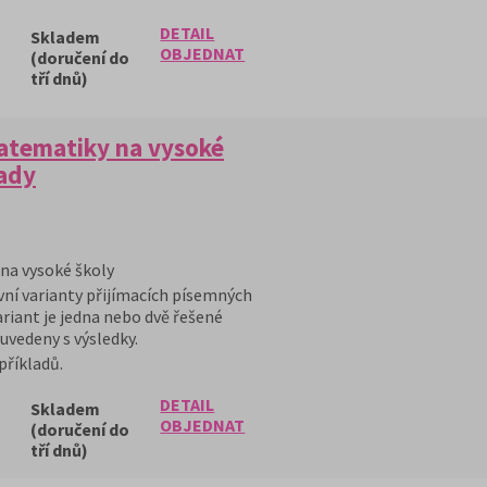
DETAIL
Skladem
OBJEDNAT
(doručení do
tří dnů)
matematiky na vysoké
lady
 na vysoké školy
ní varianty přijímacích písemných
riant je jedna nebo dvě řešené
 uvedeny s výsledky.
příkladů.
DETAIL
Skladem
OBJEDNAT
(doručení do
tří dnů)