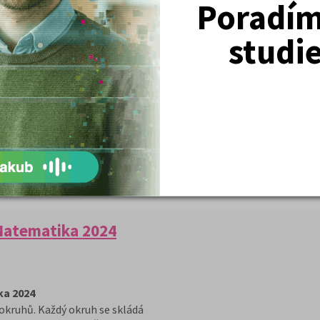
Poradím 
a 2026
studi
 okruhů. Každý okruh se skládá
l zopakovat potřebnou látku, dvojic
 si žák může prohlédnout vyřešené a
, a tím se seznámit s typologií úloh v
h didaktických testu i s odpovědními
DETAIL
Skladem
OBJEDNAT
(doručení do
tří dnů)
Matematika 2024
ka 2024
 okruhů. Každý okruh se skládá