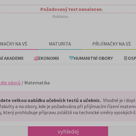
Požadovaný text nenalezen.
Reklama
ÍMAČKY NA VŠ
MATURITA
PŘIJÍMAČKY NA SŠ
NÍ AKADEMII
EKONOMII
HUMANITNÍ OBORY
OSP
 dle oborů
/ Matematika
dete velkou nabídku učebních testů a učebnic.
Vhodné je i do
akulty a na obory, kde je požadována při přijímacím řízení matema
 který prohlubuje přípravu zvláště na technické směry vysokých š
vyhledej