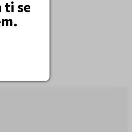
ti se
em.