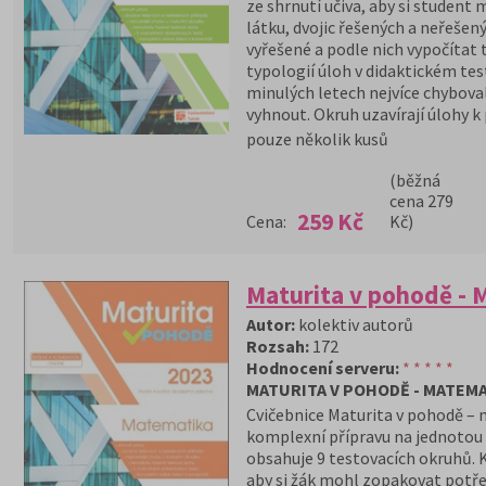
ze shrnutí učiva, aby si studen
látku, dvojic řešených a neřešen
vyřešené a podle nich vypočítat 
typologií úloh v didaktickém tes
minulých letech nejvíce chybova
vyhnout. Okruh uzavírají úlohy k 
pouze několik kusů
(běžná
cena 279
259 Kč
Cena:
Kč)
Maturita v pohodě - 
Autor:
kolektiv autorů
Rozsah:
172
Hodnocení serveru:
* * * * *
MATURITA V POHODĚ - MATEMA
Cvičebnice Maturita v pohodě –
komplexní přípravu na jednotou 
obsahuje 9 testovacích okruhů. K
aby si žák mohl zopakovat potře