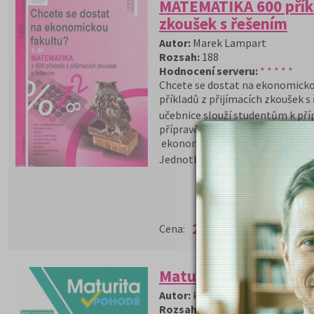
MATEMATIKA 600 příkl
zkoušek s řešením
Autor:
Marek Lampart
Rozsah:
188
Hodnocení serveru:
* * * * *
Chcete se dostat na ekonomick
příkladů z přijímacích zkoušek s
učebnice slouží studentům k pří
přípravě na přijímací zkoušky z
ekonomického a technického z
Jednotlivé kapitoly jsou doplněn
(běžná
cena 235
245 Kč
Cena:
Kč)
Maturita v pohodě –
Autor:
kolektiv autorů
Rozsah:
180