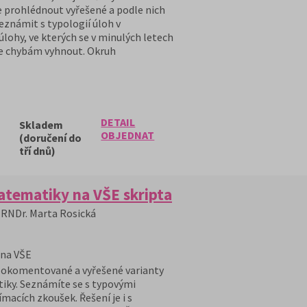
e prohlédnout vyřešené a podle nich
seznámit s typologií úloh v
lohy, ve kterých se v minulých letech
 se chybám vyhnout. Okruh
DETAIL
Skladem
OBJEDNAT
(doručení do
tří dnů)
atematiky na VŠE skripta
, RNDr. Marta Rosická
 na VŠE
 okomentované a vyřešené varianty
iky. Seznámíte se s typovými
ímacích zkoušek. Řešení je i s