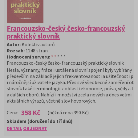
Francouzsko-český česko-francouzský
praktický slovník
Autor:
Kolektiv autorů
Rozsah:
1248 stran
Hodnocení serveru:
* *
* * *
Francouzsko-český česko-francouzský praktický slovník
Hesla, významy, fráze i ustálená slovní spojení byly vybírány
především na základě jejich frekventovanosti a užitečnosti pr
i náročnější uživatele jazyka. Přes své všeobecné zaměření obs
slovník také terminologii z oblasti ekonomie, práva, vědy a te
a dalších oborů. Nabízí i množství zcela nových a dnes velmi
aktuálních výrazů, včetně slov hovorových.
358 Kč
Cena:
(běžná cena 390 Kč)
Skladem (doručení do tří dnů)
DETAIL
OBJEDNAT