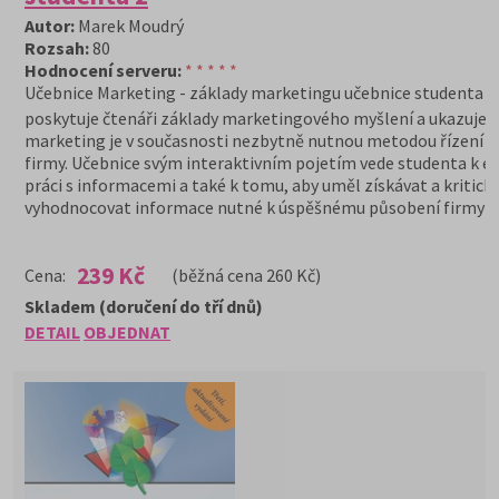
Autor:
Marek Moudrý
Rozsah:
80
Hodnocení serveru:
* * * * *
Učebnice Marketing - základy marketingu učebnice studenta 2
poskytuje čtenáři základy marketingového myšlení a ukazuje, 
marketing je v současnosti nezbytně nutnou metodou řízení 
firmy. Učebnice svým interaktivním pojetím vede studenta k ef
práci s informacemi a také k tomu, aby uměl získávat a kritick
vyhodnocovat informace nutné k úspěšnému působení firmy na
239 Kč
Cena:
(běžná cena 260 Kč)
Skladem (doručení do tří dnů)
DETAIL
OBJEDNAT