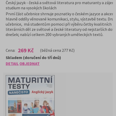
Český jazyk - česká a světová literatura pro maturanty a zájem
studium na vysokých školách
První část učebnice shrnuje poznatky o českém jazyce a akcent
hlavně oddíly věnované komunikaci, stylu, výstavbě textu. Druh
učebnice, má studentům pomoci při výběru četby kvalitních
literárních děl ze světové a české literatury od nejstarších dob
dnešek; nabízí celkem 200 vybraných uměleckých textů.
269 Kč
Cena:
(běžná cena 277 Kč)
Skladem (doručení do tří dnů)
DETAIL
OBJEDNAT