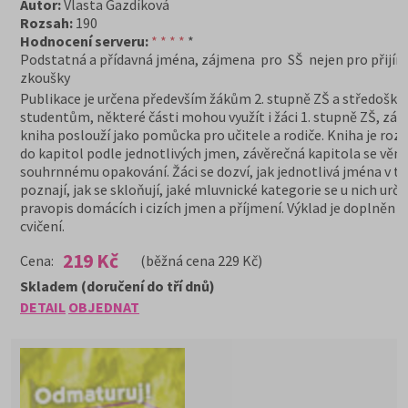
Autor:
Vlasta Gazdíková
Rozsah:
190
Hodnocení serveru:
* * * *
*
Podstatná a přídavná jména, zájmena pro SŠ nejen pro přijím
zkoušky
Publikace je určena především žákům 2. stupně ZŠ a středošk
studentům, některé části mohou využít i žáci 1. stupně ZŠ, zár
kniha poslouží jako pomůcka pro učitele a rodiče. Kniha je roz
do kapitol podle jednotlivých jmen, závěrečná kapitola se věnu
souhrnnému opakování. Žáci se dozví, jak jednotlivá jména v t
poznají, jak se skloňují, jaké mluvnické kategorie se u nich určuj
pravopis domácích i cizích jmen a příjmení. Výklad je doplněn 
cvičení.
219 Kč
Cena:
(běžná cena 229 Kč)
Skladem (doručení do tří dnů)
DETAIL
OBJEDNAT