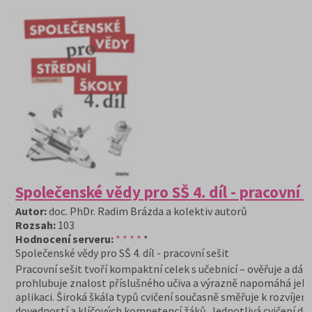
Společenské vědy pro SŠ 4. díl - pracovní s
Autor:
doc. PhDr. Radim Brázda a kolektiv autorů
Rozsah:
103
Hodnocení serveru:
* * * *
*
Společenské vědy pro SŠ 4. díl - pracovní sešit
Pracovní sešit tvoří kompaktní celek s učebnicí – ověřuje a dále
prohlubuje znalost příslušného učiva a výrazně napomáhá jeh
aplikaci. Široká škála typů cvičení současně směřuje k rozvíjení
dovedností a klíčových kompetencí žáků. Jednotlivá cvičení do