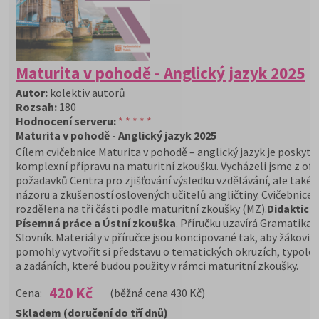
Maturita v pohodě - Anglický jazyk 2025
Autor:
kolektiv autorů
Rozsah:
180
Hodnocení serveru:
* * * * *
Maturita v pohodě - Anglický jazyk 2025
Cílem cvičebnice Maturita v pohodě – anglický jazyk je poskyt
komplexní přípravu na maturitní zkoušku. Vycházeli jsme z ofic
požadavků Centra pro zjišťování výsledku vzdělávání, ale také 
názoru a zkušeností oslovených učitelů angličtiny. Cvičebnice j
rozdělena na tři části podle maturitní zkoušky (MZ).
Didaktický
Písemná práce a Ústní zkouška
. Příručku uzavírá Gramatika 
Slovník. Materiály v příručce jsou koncipované tak, aby žákovi
pomohly vytvořit si představu o tematických okruzích, typolog
a zadáních, které budou použity v rámci maturitní zkoušky.
420 Kč
Cena:
(běžná cena 430 Kč)
Skladem (doručení do tří dnů)