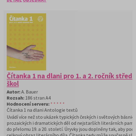
Čítanka 1 na dlani pro 1. a 2. ročník střed
škol
Autor:
A. Bauer
Rozsah:
186 stran A4
Hodnocení serveru:
* * * * *
Čítanka 1 na dlani Antologie textů
Uvádí více než sto ukázek typických českých i světových básnic
prozaických i dramatických děl od nejstarších literárních pamá
do přelomu 19. a 20. století. Úryvky jsou doplněny tak, aby pod
celkový obraz literárního díla. Čítanka tedy může současně slou