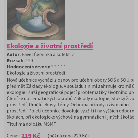
Ekologie a životní prostředí
Autor:
Pavel Červinka a kolektiv
Rozsah:
120
Hodnocení serveru:
* * * * *
Ekologie a životní prostředí
Nová učebnice vychází z osnov pro učební obory SOŠ a SOU pro
předmět Základy ekologie. V souladu s nimi zahrnuje kromě úv
ekologie i širší geografické pojetí problematiky životního pros
Člení se do tematických okruhů Základy ekologie, Složky život
prostředí, Umělé ekosystémy, Ochrana přírody a životního
prostředí. Pojetí učebnice dovoluje využití i na vyšších odborný
školách, při ekologické výchově na gymnáziích i jiných školách.
Titul má doložku MŠMT
219 Kč
Cena:
(běžná cena 229 Kč)