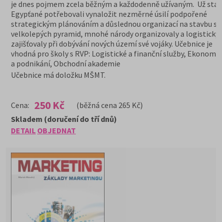
je dnes pojmem zcela běžným a každodenně užívaným. Už stař
Egypťané potřebovali vynaložit nezměrné úsilí podpořené
strategickým plánováním a důslednou organizací na stavbu sv
velkolepých pyramid, mnohé národy organizovaly a logisticky
zajišťovaly při dobývání nových území své vojáky. Učebnice je
vhodná pro školy s RVP: Logistické a finanční služby, Ekonomi
a podnikání, Obchodní akademie
Učebnice má doložku MŠMT.
250 Kč
Cena:
(běžná cena 265 Kč)
Skladem (doručení do tří dnů)
DETAIL
OBJEDNAT