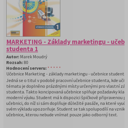
MARKETING - Základy marketingu - učebn
studenta 1
Autor:
Marek Moudrý
Rozsah:
80
Hodnocení serveru:
* * * * *
Učebnice Marketing - základy marketingu - učebnice studenta 
Jedná se o titul v podobě pracovní učebnice studenta, kde učiv
tématu je doplněno prázdnými místy určenými pro vlastní záp
studenta. Takto koncipovaná učebnice splňuje požadavky klad
moderní výuku. Student má k dispozici špičkově připravenou p
učebnici, do níž si sám doplňuje důležité pasáže, na které vyučuj
svém výkladu upozorňuje. Student se tak spolupodílí na vzniku
učebnice, kterou nebude vnímat pouze jako odborný text.