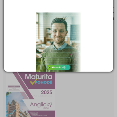
společenských věd. Jednotlivé okruhy - politologie, právo,
meznárodní vztahy, ekonomie, sociologie, psychologie, filozof
etika, logika a teorie vědy, religionistika a finanční gramotnost
představeny se skvělým výkladem spolu s grafy, články, odkazy,
fotografiemi a zajímavostmi i o osobnostech, které se na běh
podíleli.
339 Kč
Cena:
(běžná cena 349 Kč)
Skladem (doručení do tří dnů)
DETAIL
OBJEDNAT