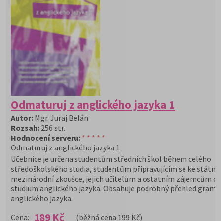
Odmaturuj z anglického jazyka 1
Autor:
Mgr. Juraj Belán
Rozsah:
256 str.
Hodnocení serveru:
* * * * *
Odmaturuj z anglického jazyka 1
Učebnice je určena studentům středních škol během celého
středoškolského studia, studentům připravujícím se ke státní
mezinárodní zkoušce, jejich učitelům a ostatním zájemcům o
studium anglického jazyka. Obsahuje podrobný přehled grama
anglického jazyka.
189 Kč
Cena:
(běžná cena 199 Kč)