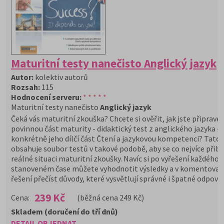
Maturitní testy nanečisto Anglický jazyk
Autor:
kolektiv autorů
Rozsah:
115
Hodnocení serveru:
* * * * *
Maturitní testy nanečisto
Anglický jazyk
Čeká vás maturitní zkouška? Chcete si ověřit, jak jste připraven
povinnou část maturity - didaktický test z anglického jazyka -
konkrétně jeho dílčí část Čtení a jazykovou kompetenci? Tato 
obsahuje soubor testů v takové podobě, aby se co nejvíce přiblí
reálné situaci maturitní zkoušky. Navíc si po vyřešení každého 
stanoveném čase můžete vyhodnotit výsledky a v komentova
řešení přečíst důvody, které vysvětlují správné i špatné odpověd
239 Kč
Cena:
(běžná cena 249 Kč)
Skladem (doručení do tří dnů)
DETAIL
OBJEDNAT