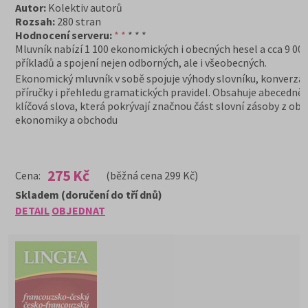
Autor:
Kolektiv autorů
Rozsah:
280 stran
Hodnocení serveru:
* *
* * *
Mluvník nabízí 1 100 ekonomických i obecných hesel a cca 9 00
příkladů a spojení nejen odborných, ale i všeobecných.
Ekonomický mluvník v sobě spojuje výhody slovníku, konverzač
příručky i přehledu gramatických pravidel. Obsahuje abecedně
klíčová slova, která pokrývají značnou část slovní zásoby z obl
ekonomiky a obchodu
275 Kč
Cena:
(běžná cena 299 Kč)
Skladem (doručení do tří dnů)
DETAIL
OBJEDNAT