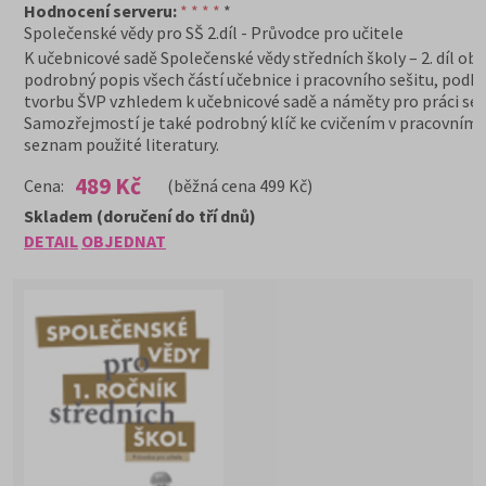
Hodnocení serveru:
* * * *
*
Společenské vědy pro SŠ 2.díl - Průvodce pro učitele
K učebnicové sadě Společenské vědy středních školy – 2. díl ob
podrobný popis všech částí učebnice i pracovního sešitu, podkl
tvorbu ŠVP vzhledem k učebnicové sadě a náměty pro práci se 
Samozřejmostí je také podrobný klíč ke cvičením v pracovním s
seznam použité literatury.
489 Kč
Cena:
(běžná cena 499 Kč)
Skladem (doručení do tří dnů)
DETAIL
OBJEDNAT