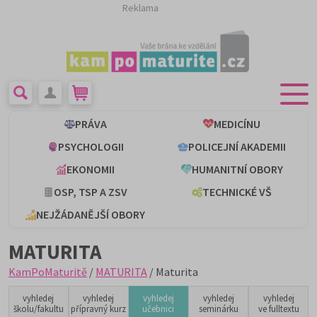
Reklama
PRÁVA
MEDICÍNU
PSYCHOLOGII
POLICEJNÍ AKADEMII
EKONOMII
HUMANITNÍ OBORY
OSP, TSP A ZSV
TECHNICKÉ VŠ
NEJŽÁDANĚJŠÍ OBORY
MATURITA
KamPoMaturitě
/
MATURITA
/ Maturita
vyhledej
vyhledej
vyhledej
vyhledej
vyhledej
školu/fakultu
přípravný kurz
učebnici
seminárku
ve fulltextu