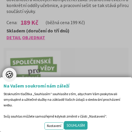
konkrétní oddíly učebnice, a pracovní sešit se tak stává přiroz
součástí výuky.
189 Kč
Cena:
(běžná cena 199 Kč)
Skladem (doručení do tří dnů)
DETAIL
OBJEDNAT
🍪
Na Vašem soukromí nám záleží
Stisknutím tlačítka „Souhlasím“ souhlasíte s tím, abychom Vám poskytovali
smysluplné a užitečné služby na základě Vašich údajů o sledování procházení
webu.
Svůj souhlas můžete samozřejmě kdykoli změnit v části „Nastavení“.
SOUHLASÍM
Nastavení