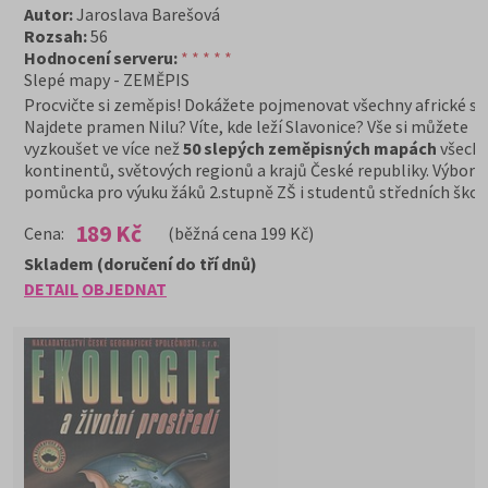
Autor:
Jaroslava Barešová
Rozsah:
56
Hodnocení serveru:
* * * * *
Slepé mapy - ZEMĚPIS
Procvičte si zeměpis! Dokážete pojmenovat všechny africké st
Najdete pramen Nilu? Víte, kde leží Slavonice? Vše si můžete
vyzkoušet ve více než
50 slepých zeměpisných mapách
všech
kontinentů, světových regionů a krajů České republiky. Výborn
pomůcka pro výuku žáků 2.stupně ZŠ i studentů středních škol.
189 Kč
Cena:
(běžná cena 199 Kč)
Skladem (doručení do tří dnů)
DETAIL
OBJEDNAT