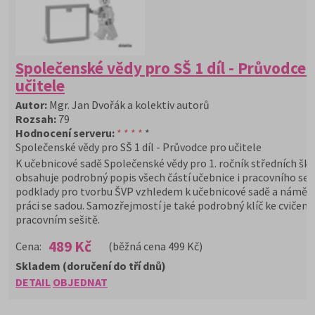
Společenské vědy pro SŠ 1 díl - Průvodce 
učitele
Autor:
Mgr. Jan Dvořák a kolektiv autorů
Rozsah:
79
Hodnocení serveru:
* * * *
*
Společenské vědy pro SŠ 1 díl - Průvodce pro učitele
K učebnicové sadě Společenské vědy pro 1. ročník středních ško
obsahuje podrobný popis všech částí učebnice i pracovního seš
podklady pro tvorbu ŠVP vzhledem k učebnicové sadě a námět
práci se sadou. Samozřejmostí je také podrobný klíč ke cvičení
pracovním sešitě.
489 Kč
Cena:
(běžná cena 499 Kč)
Skladem (doručení do tří dnů)
DETAIL
OBJEDNAT