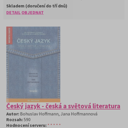
Skladem (doručení do tří dnů)
DETAIL
OBJEDNAT
Český jazyk - česká a světová literatura
Autor:
Bohuslav Hoffmann, Jana Hoffmannová
Rozsah:
590
Hodnocení serveru:
* * * * *