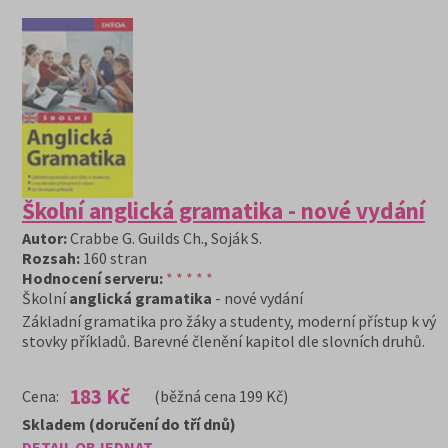
Školní anglická gramatika - nové vydání
Autor:
Crabbe G. Guilds Ch., Soják S.
Rozsah:
160 stran
Hodnocení serveru:
* * * * *
Školní
anglická gramatika
- nové vydání
Základní gramatika pro žáky a studenty, moderní přístup k výu
stovky příkladů. Barevné členění kapitol dle slovních druhů.
183 Kč
Cena:
(běžná cena 199 Kč)
Skladem (doručení do tří dnů)
DETAIL
OBJEDNAT