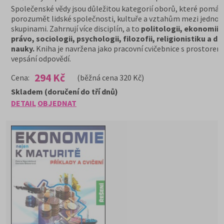
Společenské vědy jsou důležitou kategorií oborů, které pomáh
porozumět lidské společnosti, kultuře a vztahům mezi jednotli
skupinami. Zahrnují více disciplín, a to
politologii, ekonomii,
právo, sociologii, psychologii, filozofii, religionistiku a dal
nauky.
Kniha je navržena jako pracovní cvičebnice s prostorem
vepsání odpovědí.
294 Kč
Cena:
(běžná cena 320 Kč)
Skladem (doručení do tří dnů)
DETAIL
OBJEDNAT