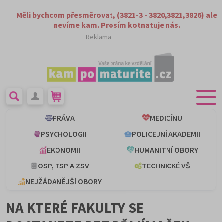
Měli bychcom přesměrovat, (3821-3 - 3820,3821,3826) ale
nevíme kam. Prosím kotnatuje nás.
Reklama
PRÁVA
MEDICÍNU
PSYCHOLOGII
POLICEJNÍ AKADEMII
EKONOMII
HUMANITNÍ OBORY
OSP, TSP A ZSV
TECHNICKÉ VŠ
NEJŽÁDANĚJŠÍ OBORY
NA KTERÉ FAKULTY SE