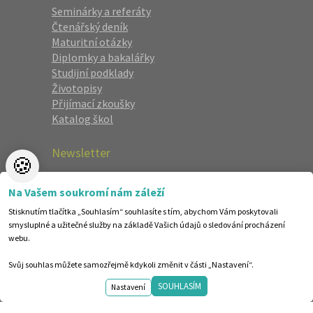
Seminárky a referáty
Čtenářský deník
Maturitní otázky
Diplomky a bakalářky
Studijní podklady
Životopisy
Přijímací zkoušky
Katalog škol
Newsletter
🍪
Zaregistrujte se a dostávejte nejlepší
Na Vašem soukromí nám záleží
nabídky jako první.
Stisknutím tlačítka „Souhlasím“ souhlasíte s tím, abychom Vám poskytovali
smysluplné a užitečné služby na základě Vašich údajů o sledování procházení
webu.
Svůj souhlas můžete samozřejmě kdykoli změnit v části „Nastavení“.
SOUHLASÍM
Nastavení