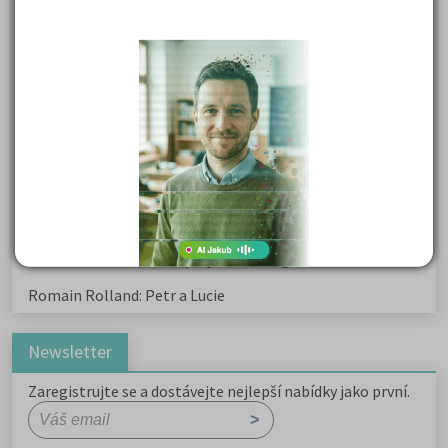
Karel Hynek Mácha: Máj
Karel Havlíček Borovský: Tyrolské elegie
Kritika hry M. L. King v Salesiánském divadle
Důležité reakce organických sloučenin a jejich význam
Zákonitosti v elektronové struktuře
Základní charakteristiky obyvatelstva a geografie sídel
Karel Hynek Mácha: Máj
Karel Havlíček Borovský: Tyrolské elegie
Romain Rolland: Petr a Lucie
Newsletter
Zaregistrujte se a dostávejte nejlepší nabídky jako první.