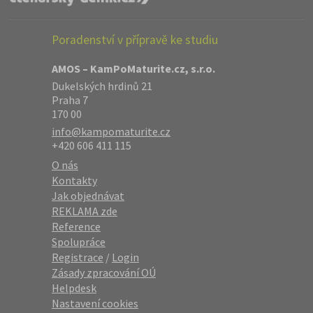
Poradenství v přípravě ke studiu
AMOS – KamPoMaturite.cz, s.r.o.
Dukelských hrdinů 21
Praha 7
170 00
info@kampomaturite.cz
+420 606 411 115
O nás
Kontakty
Jak objednávat
REKLAMA zde
Reference
Spolupráce
Registrace
/
Login
Zásady zpracování OÚ
Helpdesk
Nastavení cookies