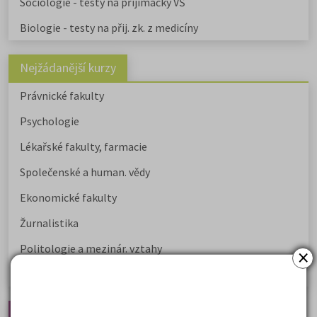
Sociologie - testy na přijímačky VŠ
Biologie - testy na přij. zk. z medicíny
Nejžádanější kurzy
Právnické fakulty
Psychologie
Lékařské fakulty, farmacie
Společenské a human. vědy
Ekonomické fakulty
Žurnalistika
Politologie a mezinár. vztahy
×
Policejní akademie
Nejčtenější články