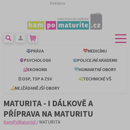
Reklama
PRÁVA
MEDICÍNU
PSYCHOLOGII
POLICEJNÍ AKADEMII
EKONOMII
HUMANITNÍ OBORY
OSP, TSP A ZSV
TECHNICKÉ VŠ
NEJŽÁDANĚJŠÍ OBORY
MATURITA - I DÁLKOVĚ A
PŘÍPRAVA NA MATURITU
KamPoMaturitě
/ MATURITA