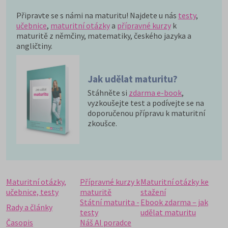
Připravte se s námi na maturitu! Najdete u nás
testy
,
učebnice
,
maturitní otázky
a
přípravné kurzy
k
maturitě z němčiny, matematiky, českého jazyka a
angličtiny.
Jak udělat maturitu?
Stáhněte si
zdarma e-book
,
vyzkoušejte test a podívejte se na
doporučenou přípravu k maturitní
zkoušce.
Maturitní otázky,
Přípravné kurzy k
Maturitní otázky ke
učebnice, testy
maturitě
stažení
Státní maturita -
Ebook zdarma – jak
Rady a články
testy
udělat maturitu
Časopis
Náš AI poradce