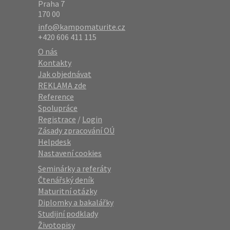
Praha 7
170 00
info@kampomaturite.cz
+420 606 411 115
O nás
Kontakty
Jak objednávat
REKLAMA zde
Reference
Spolupráce
Registrace
/
Login
Zásady zpracování OÚ
Helpdesk
Nastavení cookies
Seminárky a referáty
Čtenářský deník
Maturitní otázky
Diplomky a bakalářky
Studijní podklady
Životopisy