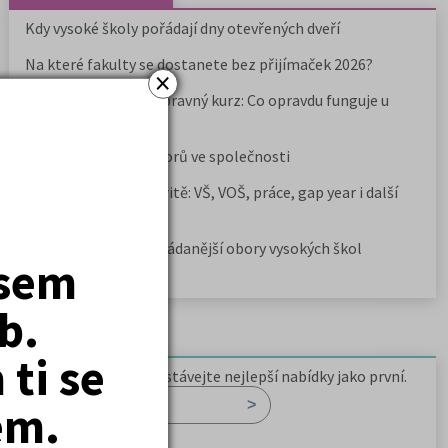
Kdy vysoké školy pořádají dny otevřených dveří
Na které fakulty se dostanete bez přijímaček 2026?
×
Samostudium vs. přípravný kurz: Co opravdu funguje u
přijímaček na VŠ?
Prestiž a vnímání oborů ve společnosti
Rozcestník po maturitě: VŠ, VOŠ, práce, gap year i další
možnosti
Jak se dostat na nejžádanější obory vysokých škol
jsem
b.
Newsletter
ti se
Zaregistrujte se a dostávejte nejlepší nabídky jako první.
em.