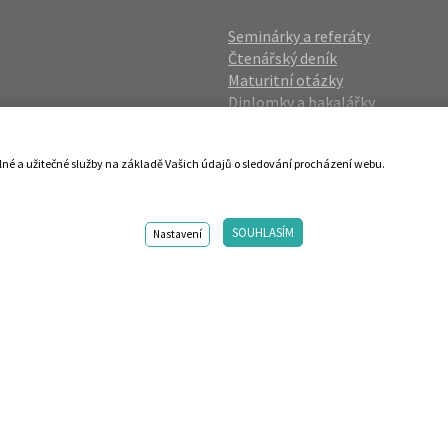
Seminárky a referáty
Čtenářský deník
Maturitní otázky
Diplomky a bakalářky
Studijní podklady
Životopisy
lné a užitečné služby na základě Vašich údajů o sledování procházení webu.
gin
Přijímací zkoušky
vání OÚ
Katalog škol
SOUHLASÍM
ies
Nastavení
98-2026 Centrum vzdělávání AMOS. Vytvořilo ANAWE. Design by s