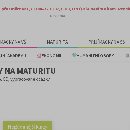
 přesměrovat, (1188-3 - 1187,1188,1191) ale nevíme kam. Pros
Reklama
ÍMAČKY NA VŠ
MATURITA
PŘIJÍMAČKY NA SŠ
JNÍ AKADEMII
EKONOMII
HUMANITNÍ OBORY
Y NA MATURITU
e, CD, vypracované otázky
Nejžádanější kurzy