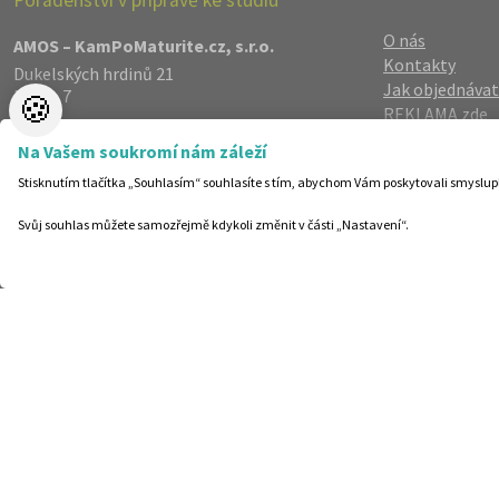
O nás
AMOS – KamPoMaturite.cz, s.r.o.
Kontakty
Dukelských hrdinů 21
Jak objednávat
Praha 7
🍪
REKLAMA zde
170 00
Reference
info@kampomaturite.cz
Na Vašem soukromí nám záleží
Spolupráce
+420 606 411 115
Stisknutím tlačítka „Souhlasím“ souhlasíte s tím, abychom Vám poskytovali smyslup
Registrace
/
Lo
Zásady zpraco
Svůj souhlas můžete samozřejmě kdykoli změnit v části „Nastavení“.
Helpdesk
Nastavení cook
©19