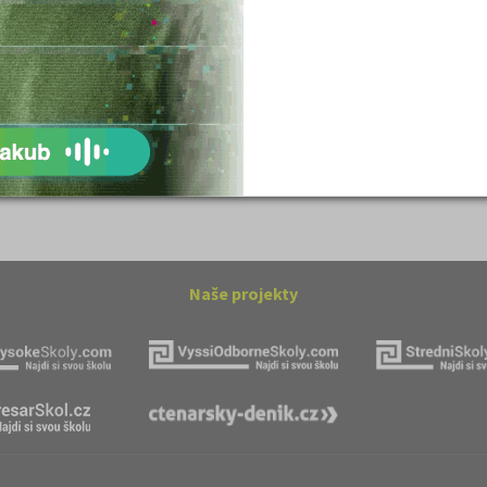
ovský: Tyrolské
Romain Rolland: Petr a Lucie
Naše projekty