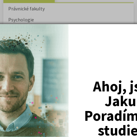
Právnické fakulty
Psychologie
Lékařské fakulty, farmacie
Společenské a human. vědy
Ekonomické fakulty
Žurnalistika
Politologie a mezinár. vztahy
Ahoj, 
Policejní akademie
Jaku
Poradím 
ovský: Tyrolské
Kritika hry M. L. King v Salesiánském
divadle
studi
tronové struktuře
Základní charakteristiky obyvatelstva
a geografie sídel