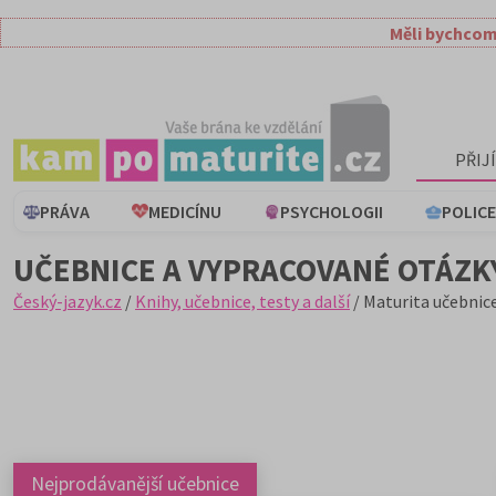
Měli bychcom
PŘIJ
PRÁVA
MEDICÍNU
PSYCHOLOGII
POLICE
UČEBNICE A VYPRACOVANÉ OTÁZK
Český-jazyk.cz
/
Knihy, učebnice, testy a další
/ Maturita učebnic
Nejprodávanější učebnice