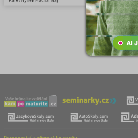
Karel Hynek Mácha: Máj
Karel Havlíček Bor
elegie
Poradenství v přípravě ke studiu