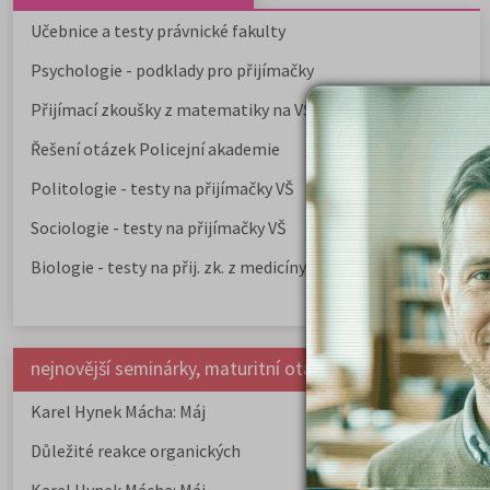
Učebnice a testy právnické fakulty
Psychologie - podklady pro přijímačky
Přijímací zkoušky z matematiky na VŠE Praha
Řešení otázek Policejní akademie
Politologie - testy na přijímačky VŠ
Sociologie - testy na přijímačky VŠ
Biologie - testy na přij. zk. z medicíny
nejnovější seminárky, maturitní otázky a čtenářsky deník
Karel Hynek Mácha: Máj
Karel Havlíček Bor
elegie
Důležité reakce organických
Zákonitosti v elek
sloučenin a jejich význam