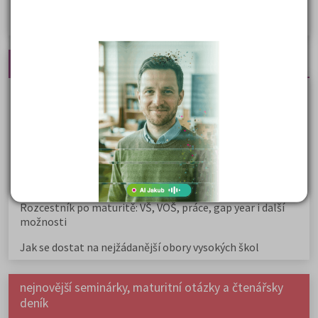
Policejní akademie
Nejčtenější články
Kdy vysoké školy pořádají dny otevřených dveří
Na které fakulty se dostanete bez přijímaček 2026?
Samostudium vs. přípravný kurz: Co opravdu funguje u
přijímaček na VŠ?
Prestiž a vnímání oborů ve společnosti
Rozcestník po maturitě: VŠ, VOŠ, práce, gap year i další
možnosti
Jak se dostat na nejžádanější obory vysokých škol
nejnovější seminárky, maturitní otázky a čtenářsky
deník