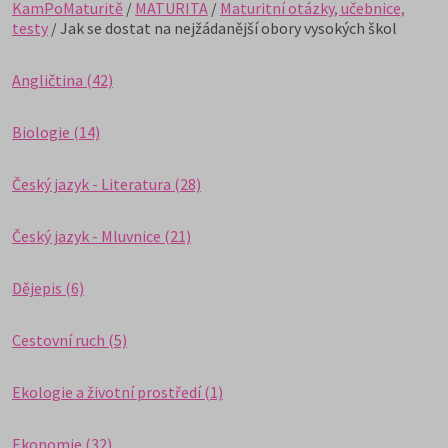
KamPoMaturitě
/
MATURITA
/
Maturitní otázky, učebnice,
testy
/ Jak se dostat na nejžádanější obory vysokých škol
Angličtina (42)
Biologie (14)
Český jazyk - Literatura (28)
Český jazyk - Mluvnice (21)
Dějepis (6)
Cestovní ruch (5)
Ekologie a životní prostředí (1)
Ekonomie (32)