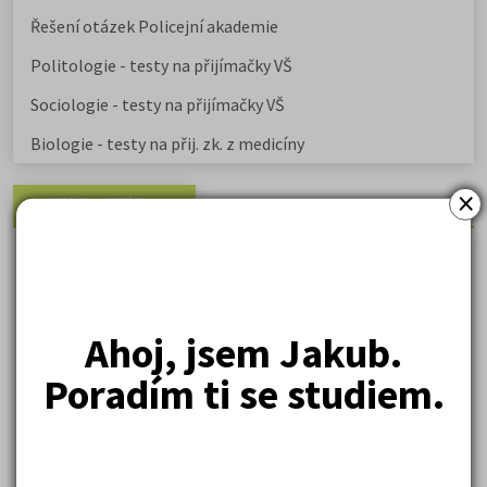
Řešení otázek Policejní akademie
Politologie - testy na přijímačky VŠ
Sociologie - testy na přijímačky VŠ
Biologie - testy na přij. zk. z medicíny
×
Nejžádanější kurzy
Právnické fakulty
Psychologie
Lékařské fakulty, farmacie
Ahoj, jsem Jakub.
Společenské a human. vědy
Poradím ti se studiem.
Ekonomické fakulty
Žurnalistika
Politologie a mezinár. vztahy