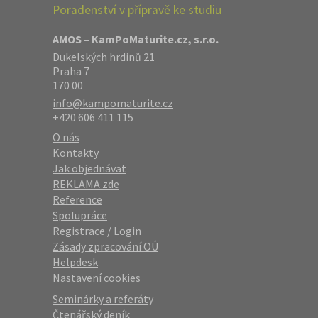
Poradenství v přípravě ke studiu
AMOS – KamPoMaturite.cz, s.r.o.
Dukelských hrdinů 21
Praha 7
170 00
info@kampomaturite.cz
+420 606 411 115
O nás
Kontakty
Jak objednávat
REKLAMA zde
Reference
Spolupráce
Registrace
/
Login
Zásady zpracování OÚ
Helpdesk
Nastavení cookies
Seminárky a referáty
Čtenářský deník