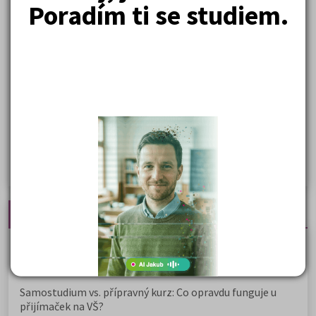
Poradím ti se studiem.
Psychologie
Lékařské fakulty, farmacie
Společenské a human. vědy
Ekonomické fakulty
Žurnalistika
Politologie a mezinár. vztahy
Policejní akademie
Nejčtenější články
Kdy vysoké školy pořádají dny otevřených dveří
Na které fakulty se dostanete bez přijímaček 2026?
Samostudium vs. přípravný kurz: Co opravdu funguje u
přijímaček na VŠ?