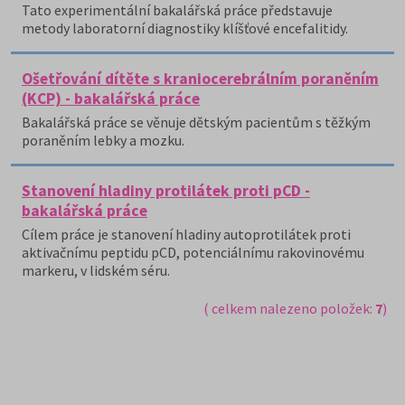
Tato experimentální bakalářská práce představuje
metody laboratorní diagnostiky klíšťové encefalitidy.
Ošetřování dítěte s kraniocerebrálním poraněním
(KCP) - bakalářská práce
Bakalářská práce se věnuje dětským pacientům s těžkým
poraněním lebky a mozku.
Stanovení hladiny protilátek proti pCD -
bakalářská práce
Cílem práce je stanovení hladiny autoprotilátek proti
aktivačnímu peptidu pCD, potenciálnímu rakovinovému
markeru, v lidském séru.
( celkem nalezeno položek:
7
)