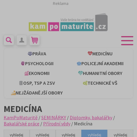
Reklama
PRÁVA
MEDICÍNU
PSYCHOLOGII
POLICEJNÍ AKADEMII
EKONOMII
HUMANITNÍ OBORY
OSP, TSP A ZSV
TECHNICKÉ VŠ
NEJŽÁDANĚJŠÍ OBORY
MEDICÍNA
KamPoMaturitě
/
SEMINÁRKY
/
Diplomky, bakalářky
/
Bakalářské práce
/
Přírodní vědy
/ Medicína
vyhledej
vyhledej
vyhledej
vyhledej
vyhledej