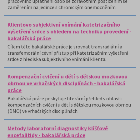
pracovního uplatnění osob se zdravotním postižením se
zaměřením na jedince s chronickým onemocněním.
Klientovo subjektivní vnímání katetrizačního
vyšetření srdce s ohledem na techniku provedení -
bakalářská práce
Cílem této bakalářské práce je srovnat transradiální a
transfemorální cévní přístup při katetrizačním vyšetření
srdce z hlediska subjektivního vnímání klienta.
Kompenzační cvičení u dětí s dětskou mozkovou
obrnou ve vrhačských disciplínách - bakalářská
práce
Bakalářská práce poskytuje literární přehled v oblasti
kompenzačních cvičení u dětí s dětskou mozkovou obrnou
(DMO) ve vrhačských disciplínách.
Metody laboratorní diagnostiky klíšťové
encefalitidy - bakalářská práce