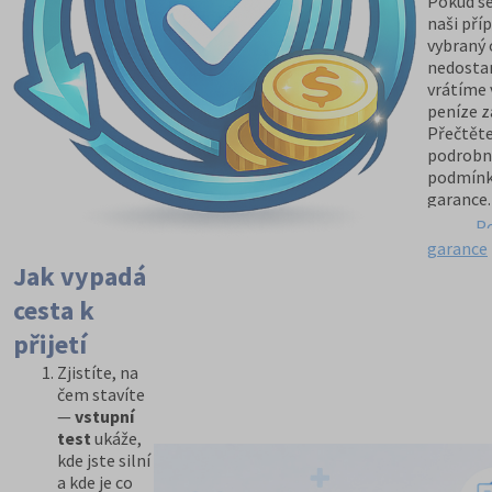
Pokud se
naši pří
vybraný
nedosta
vrátíme
peníze z
Přečtěte
podrobn
podmín
garance.
P
garance
Jak vypadá
cesta k
přijetí
Zjistíte, na
čem stavíte
—
vstupní
test
ukáže,
kde jste silní
a kde je co