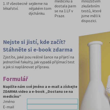
medicínu a
množstvím
1. lf všeobecné
sejdeme na
dostala jsem
zkušebním
lékařství.
nějakém tom
se na 1.LF v
testů, které
dýchánku.
Praze.
jsme měli k
dispozici.
Nejste si jistí, kde začít?
Stáhněte si e-book zdarma
Zjistíte, jaké jsou reálné šance na přijetí na
jednotlivé fakulty, jak vypadá přijímací test
a jak si naplánovat přípravu.
Formulář
Napište nám své jméno a e-mail a získejte
ZDARMA video a e-book „Dostanu se na
medicínu“
Jméno
E-mail