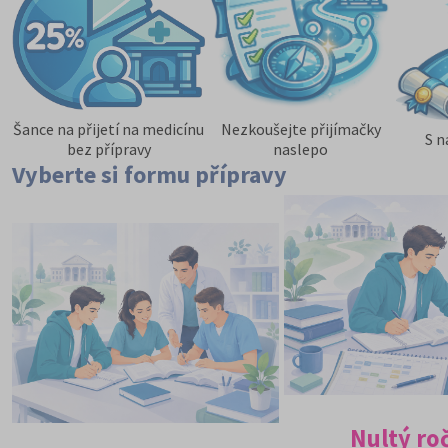
Šance na přijetí na medicínu
Nezkoušejte přijímačky
S n
bez přípravy
naslepo
Vyberte si formu přípravy
Nultý ro