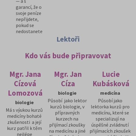
— a s
garancí, že o
svoje peníze
nepřijdete,
pokud se
nedostanete
Lektoři
Kdo vás bude připravovat
Mgr. Jana
Mgr. Jan
Lucie
Cízová
Cíza
Kubásková
Lomozová
biologie
medicína
Působí jako lektor
Působí jako
biologie
kurzů biologie, v
lektorka kurzů pro
Má s výukou kurzů
přípravných
medicínu, které se
medicíny bohaté
kurzech na
specializují na
zkušenosti a její
přijímací zkoušky
úspěšné zvládnutí
kurz patřil k těm
na medicínu a jiné
přijímacích zkoušek
nejlépe