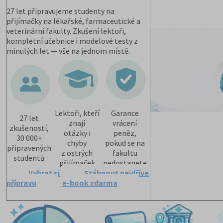
27 let připravujeme studenty na
přijímačky na lékařské, farmaceutické a
veterinární fakulty. Zkušení lektoři,
kompletní učebnice i modelové testy z
minulých let — vše na jednom místě.
Lektoři, kteří
Garance
27 let
znají
vrácení
zkušeností,
otázky i
peněz,
30 000+
chyby
pokud se na
připravených
z ostrých
fakultu
studentů
přijímaček
nedostanete
Vybrat si
Stáhnout nejdříve
přípravu
e-book zdarma