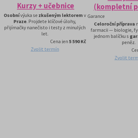
Kurzy + učebnice
(kompletní p
Osobní
výuka se
zkušeným lektorem
v
Garance
Praze
. Projdete klíčové úlohy,
Celoroční příprava
n
přijímačky nanečisto i testy z minulých
farmacii — biologie, fy
let.
jednom balíčku s
gara
Cena jen
5 590 Kč
peněz.
Zvolit termín
Ce
Zvolit ter