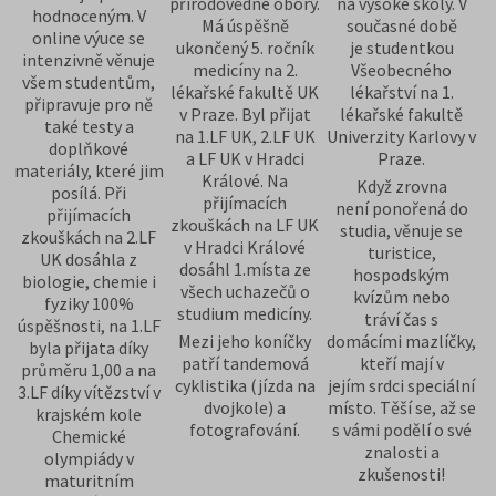
přírodovědné obory.
na vysoké školy. V
hodnoceným. V
Má úspěšně
současné době
online výuce se
ukončený 5. ročník
je studentkou
intenzivně věnuje
medicíny na 2.
Všeobecného
všem studentům,
lékařské fakultě UK
lékařství na 1.
připravuje pro ně
v Praze. Byl přijat
lékařské fakultě
také testy a
na 1.LF UK, 2.LF UK
Univerzity Karlovy v
doplňkové
a LF UK v Hradci
Praze.
materiály, které jim
Králové. Na
Když zrovna
posílá. Při
přijímacích
není ponořená do
přijímacích
zkouškách na LF UK
studia, věnuje se
zkouškách na 2.LF
v Hradci Králové
turistice,
UK dosáhla z
dosáhl 1.místa ze
hospodským
biologie, chemie i
všech uchazečů o
kvízům nebo
fyziky 100%
studium medicíny.
tráví čas s
úspěšnosti, na 1.LF
Mezi jeho koníčky
domácími mazlíčky,
byla přijata díky
patří tandemová
kteří mají v
průměru 1,00 a na
cyklistika (jízda na
jejím srdci speciální
3.LF díky vítězství v
dvojkole) a
místo. Těší se, až se
krajském kole
fotografování.
s vámi podělí o své
Chemické
znalosti a
olympiády v
zkušenosti!
maturitním