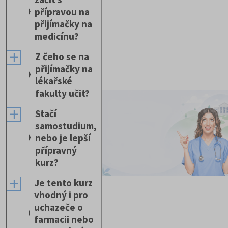
přípravou na
přijímačky na
medicínu?
Z čeho se na
přijímačky na
lékařské
fakulty učit?
Stačí
samostudium,
nebo je lepší
přípravný
kurz?
Je tento kurz
vhodný i pro
uchazeče o
farmacii nebo