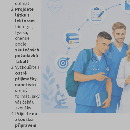
dohnat
Projdete
látku s
lektorem
—
biologie,
fyzika,
chemie
podle
skutečných
požadavků
fakult
Vyzkoušíte si
ostré
přijímačky
nanečisto
—
stejný
formát, jaký
vás čeká u
zkoušky
Přijdete
na
zkoušku
připraveni