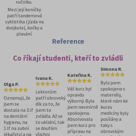
ročníku.
Mezi její koníčky
patří tandemová
cyklistika (jízda na
dvojkole), kočky a
plavání.
Reference
Co říkají studenti, kteří to zvládli
Simona R.
Kateřina K.
Ivana K.
Byla jsem
Olga P.
Váš kurz byl
spokojena s
Lektorům
opravdu
materiály,
Oznamuji, že
patří obrovský
výborný. Byla
které nám ke
jsem se
dík za to, že
jsem nesmírně
kurzu
dostala na 3.lf
jsem to
spokojena.
medicíny byly
na dentální
zvládla. Až se
Absolvovala
posílány a
hygienu, na
to uklidní, tak
jsem kurz pro
taky s
1.lf na zubní
se doufám
přípravu na
obrovským
lékařství a na
všichni