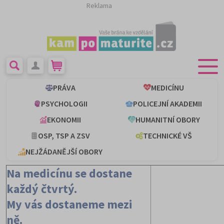
Reklama
PRÁVA
MEDICÍNU
PSYCHOLOGII
POLICEJNÍ AKADEMII
EKONOMII
HUMANITNÍ OBORY
OSP, TSP A ZSV
TECHNICKÉ VŠ
NEJŽÁDANĚJŠÍ OBORY
Na medicínu se dostane
každý čtvrtý.
My vás dostaneme mezi
ně.