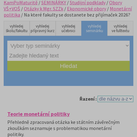
KamPoMaturitě
/
SEMINÁRKY
/
Studijní podklady
/
Obory
VŠ+VOŠ
/
Otázky k Mgr. SZZk
/
Ekonomické obory
/
Monetární
politika
/ Na které fakulty se dostanete bez přijímaček 2026?
vyhledej
vyhledej
vyhledej
vyhledej
vyhledej
školu/fakultu
přípravný kurz
učebnici
seminárku
ve fulltextu
Řazení :
Teorie monetární politiky
Přehledně zpracovaná otázka ke státním závěrečným
zkouškám seznamuje s problematikou monetární
politiky.