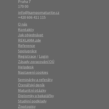
Praha 7
170 00
info@kampomaturite.cz
+420 606 411 115
O nás
Kontakty
Jak objednávat
REKLAMA zde
Reference
Spolupráce
Registrace
/
Login
Zásady zpracování OÚ
Helpdesk
Nastavení cookies
Seminárky a referáty
Čtenářský deník
Maturitní otázky
Diplomky a bakalářky
Studijní podklady
Životopisy