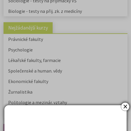
Sociologie - testy na přijímačky VŠ
Biologie - testy na přij. zk. z medicíny
Nejžádanější kurzy
Právnické fakulty
Psychologie
Lékařské fakulty, farmacie
Společenské a human. vědy
Ekonomické fakulty
Žurnalistika
Politologie a mezinár. vztahy
×
Policejní akademie
Nejčtenější články