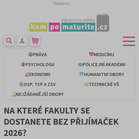
Reklama
PRÁVA
MEDICÍNU
PSYCHOLOGII
POLICEJNÍ AKADEMII
EKONOMII
HUMANITNÍ OBORY
OSP, TSP A ZSV
TECHNICKÉ VŠ
NEJŽÁDANĚJŠÍ OBORY
NA KTERÉ FAKULTY SE
DOSTANETE BEZ PŘIJÍMAČEK
2026?