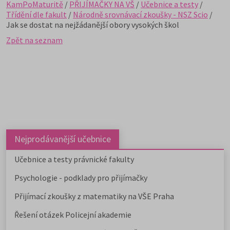
KamPoMaturitě
/
PŘIJÍMAČKY NA VŠ
/
Učebnice a testy
/
Třídění dle fakult
/
Národně srovnávací zkoušky - NSZ Scio
/
Jak se dostat na nejžádanější obory vysokých škol
Zpět na seznam
Nejprodávanější učebnice
Učebnice a testy právnické fakulty
Psychologie - podklady pro přijímačky
Přijímací zkoušky z matematiky na VŠE Praha
Řešení otázek Policejní akademie