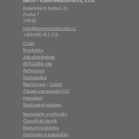
AMOS – KamPoMaturite.cz, s.r.o.
Dukelských hrdinů 21
Praha 7
170 00
info@kampomaturite.cz
+420 606 411 115
O nás
Kontakty
Jak objednávat
REKLAMA zde
Reference
Spolupráce
Registrace
/
Login
Zásady zpracování OÚ
Helpdesk
Nastavení cookies
Seminárky a referáty
Čtenářský deník
Maturitní otázky
Diplomky a bakalářky