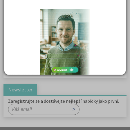
Karel Havlíček Borovský: Tyrolské elegie
Kritika hry M. L. King v Salesiánském divadle
Důležité reakce organických sloučenin a jejich význam
Zákonitosti v elektronové struktuře
Základní charakteristiky obyvatelstva a geografie sídel
Karel Hynek Mácha: Máj
Karel Havlíček Borovský: Tyrolské elegie
Romain Rolland: Petr a Lucie
Newsletter
Zaregistrujte se a dostávejte nejlepší nabídky jako první.