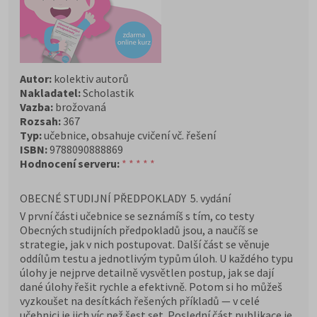
Autor:
kolektiv autorů
Nakladatel:
Scholastik
Vazba:
brožovaná
Rozsah:
367
Typ:
učebnice, obsahuje cvičení vč. řešení
ISBN:
9788090888869
Hodnocení serveru:
* * * * *
OBECNÉ STUDIJNÍ PŘEDPOKLADY 5. vydání
V první části učebnice se seznámíš s tím, co testy
Obecných studijních předpokladů jsou, a naučíš se
strategie, jak v nich postupovat. Další část se věnuje
oddílům testu a jednotlivým typům úloh. U každého typu
úlohy je nejprve detailně vysvětlen postup, jak se dají
dané úlohy řešit rychle a efektivně. Potom si ho můžeš
vyzkoušet na desítkách řešených příkladů — v celé
učebnici je jich víc než šest set. Poslední část publikace je