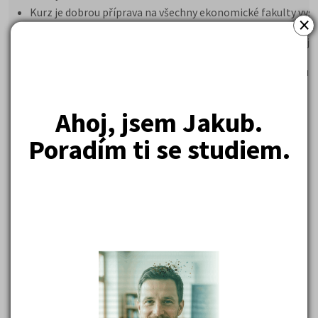
Kurz je dobrou příprava na všechny ekonomické fakulty vys
×
škol
Studenti procvičují úlohy a příkladů, které se objevují u přij
zkoušek
Prověřují svoje znalosti ze středoškolského studia k maturi
zkoušce
Ahoj, jsem Jakub.
Poradím ti se studiem.