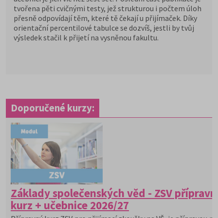
tvořena pěti cvičnými testy, jež strukturou i počtem úloh
přesně odpovídají těm, které tě čekají u přijímaček. Díky
orientační percentilové tabulce se dozvíš, jestli by tvůj
výsledek stačil k přijetí na vysněnou fakultu.
Doporučené kurzy:
Základy společenských věd - ZSV přípravn
kurz + učebnice 2026/27