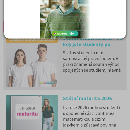
5 590 Kč
Cena od:
DETAIL
PŘIHLÁSIT SE
Doporučené články:
Status studenta 2026 - do
kdy jste studenty po
maturitě?
Status studenta není
samostatný právní pojem. V
praxi znamená souhrn výhod
spojených se studiem, hlavně
zdravotní pojištění hrazené
státem, studentské slevy na
dopravu a další.
Státní maturita 2026
I v roce 2026 mohou studenti
u společné části volit mezi
matematikou a cizím
jazykem a zůstává povinná