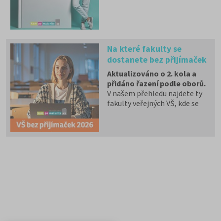
zkouška z českého jazyka a
literatury. Stáhněte si zdarma
e-book
s podrobnými
informacemi.
Na které fakulty se
dostanete bez přijímaček
2026?
Aktualizováno o 2. kola a
přidáno řazení podle oborů.
V našem přehledu najdete ty
fakulty veřejných VŠ, kde se
alespoň na 1 program či obor
můžete dostat bez přijímací
zkoušky, aniž byste o
prominutí přijímaček museli
žádat.