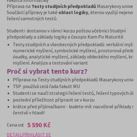
Fakulta informatiky
Příprava na
Testy studijních předpokladů
Masarykovy univerzi
Součástí přípravy je také
oblast logiky
, kterou využijí nejenom
řešení samotných testů.
Studenti dostanou v rámci kurzu poštou učebnici Studijní
předpoklady a základy logiky a časopis Kam Po Maturitě.
Testy studijních a všeobecných předpokladů: verbální myšle
numerické myšlení, symbolické myšlení, prostorová předst
úsudky, analytické myšlení, základy vědeckého myšlení, krit
myšlení. Analýza a testování variant
Proč si vybrat tento kurz?
Příprava na Testy studijních předpokladů Masarykovy univer
TSP používá celá řada fakult MU
Studenti se naučí strategii řešení testů, řešení typových úl
poslední příležitost připravit se v kurzu
krátce před přijímačkami - budete mít nacvičené příklady st
čerstvě v hlavě!
5 590 Kč
Cena od:
DETAIL
PŘIHLÁSIT SE