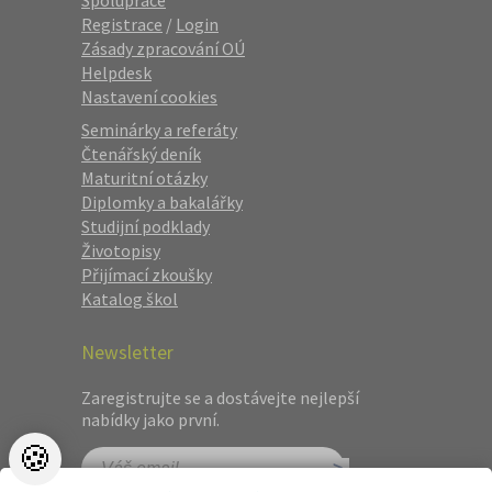
Spolupráce
Registrace
/
Login
Zásady zpracování OÚ
Helpdesk
Nastavení cookies
Seminárky a referáty
Čtenářský deník
Maturitní otázky
Diplomky a bakalářky
Studijní podklady
Životopisy
Přijímací zkoušky
Katalog škol
Newsletter
Zaregistrujte se a dostávejte nejlepší
nabídky jako první.
🍪