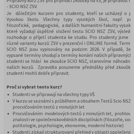
Přípravný kurz ZSV pro přijímací zkoušky na VŠ, je přípravou na
- SCIO NSZ ZSV.
Je důležitým kurzem pro studenty, kteří se ucházejí o při
Vysokou školu. Všechny typy vysokých škol, např. prá
filozofické, pedagogické, a dalších humanitní fakulty vysoký
které vyžadují úspěšné složení testu SCIO NSZ ZSV, výslede
rozhoduje o přijetí studenta ke studiu. Pro studenty jsme př
různé varianty kurzů ZSV v prezenční i ONLINE formě. Termín
SCIO NSZ jsou vypisovány na podzim 2026. V případě, že 
vypsané termíny shodují a termíny konání našich přípravných 
studenti se hlásí ke zkoušce SCIO NSZ, stanovíme náhradní 
našich kurzů. Zpravidla posuneme přednášky před zkoušky,
studenti mohli dobře připravit.
Proč si vybrat tento kurz?
Studenti se připravují na všechny typy VŠ
V kurzu se seznámí s průběhem a obsahem Testů Scio NSZ Z
procvičováním testů z minulých let
Procvičováním modelových testů z minulých let, prohloub
znalosti ve společenskovědních disciplínách (filozofie, soci
politologie, psychologie, ekonomie, moderní historie)
Studenti získají strukturovaný přehled v oblasti společensk