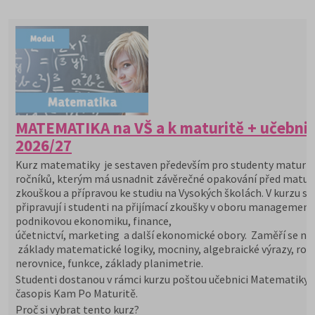
MATEMATIKA na VŠ a k maturitě + učebni
2026/27
Kurz matematiky je sestaven především pro studenty maturit
ročníků, kterým má usnadnit závěrečné opakování před maturi
zkouškou a přípravou ke studiu na Vysokých školách. V kurzu se
připravují i studenti na přijímací zkoušky v oboru management
podnikovou ekonomiku, finance,
účetnictví, marketing a další ekonomické obory. Zaměří se na
základy matematické logiky, mocniny, algebraické výrazy, rovn
nerovnice, funkce, základy planimetrie.
Studenti dostanou v rámci kurzu poštou učebnici Matematiky 
časopis Kam Po Maturitě.
Proč si vybrat tento kurz?