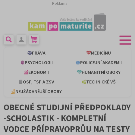
Reklama
PRÁVA
MEDICÍNU
PSYCHOLOGII
POLICEJNÍ AKADEMII
EKONOMII
HUMANITNÍ OBORY
OSP, TSP A ZSV
TECHNICKÉ VŠ
NEJŽÁDANĚJŠÍ OBORY
OBECNÉ STUDIJNÍ PŘEDPOKLADY
-SCHOLASTIK - KOMPLETNÍ
VODCE PŘÍPRAVOPRŮU NA TESTY