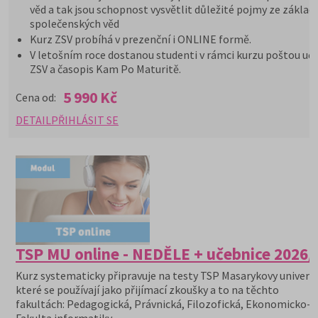
věd a tak jsou schopnost vysvětlit důležité pojmy ze základ
společenských věd
Kurz ZSV probíhá v prezenční i ONLINE formě.
V letošním roce dostanou studenti v rámci kurzu poštou uče
ZSV a časopis Kam Po Maturitě.
5 990 Kč
Cena od:
DETAIL
PŘIHLÁSIT SE
TSP MU online - NEDĚLE + učebnice 2026/
Kurz systematicky připravuje na testy TSP Masarykovy univerzi
které se používají jako přijímací zkoušky a to na těchto
fakultách: Pedagogická, Právnická, Filozofická, Ekonomicko-s