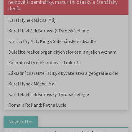
nejnovější seminárky, maturitní otázky a čtenářsky
deník
Karel Hynek Mácha: Máj
Karel Havlíček Borovský: Tyrolské elegie
Kritika hry M. L. King v Salesiánském divadle
Důležité reakce organických sloučenin a jejich význam
Zákonitosti v elektronové struktuře
Základní charakteristiky obyvatelstva a geografie sídel
Karel Hynek Mácha: Máj
Karel Havlíček Borovský: Tyrolské elegie
Romain Rolland: Petr a Lucie
Newsletter