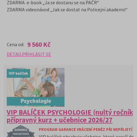
ZDARMA e-book „Ja se dostanu se na PAČR“
ZDARMA videonávod „Jak se dostat na Policejní akademii“
9 560 Kč
Cena od:
DETAIL
PŘIHLÁSIT SE
VIP BALÍČEK PSYCHOLOGIE (nultý ročník)
přípravný kurz + učebnice 2026/27
PROGRAM GARANCE VRÁCENÍ PENĚZ PŘI NEPŘIJETÍ N
VIP balíček obsahuje učebnice, které zaručí do