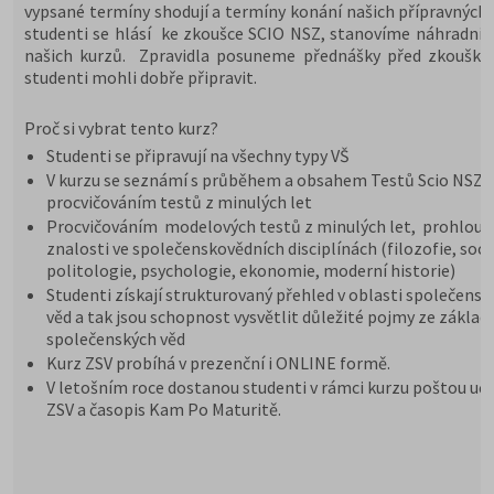
vypsané termíny shodují a termíny konání našich přípravných 
studenti se hlásí ke zkoušce SCIO NSZ, stanovíme náhradní 
našich kurzů. Zpravidla posuneme přednášky před zkoušky,
studenti mohli dobře připravit.
Proč si vybrat tento kurz?
Studenti se připravují na všechny typy VŠ
V kurzu se seznámí s průběhem a obsahem Testů Scio NSZ Z
procvičováním testů z minulých let
Procvičováním modelových testů z minulých let, prohloub
znalosti ve společenskovědních disciplínách (filozofie, soci
politologie, psychologie, ekonomie, moderní historie)
Studenti získají strukturovaný přehled v oblasti společensk
věd a tak jsou schopnost vysvětlit důležité pojmy ze základ
společenských věd
Kurz ZSV probíhá v prezenční i ONLINE formě.
V letošním roce dostanou studenti v rámci kurzu poštou uče
ZSV a časopis Kam Po Maturitě.