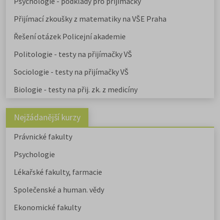
Psychologie - podklady pro přijímačky
vysokých školách od uměleckých 
po ekonomické či technické.
Přijímací zkoušky z matematiky na VŠE Praha
Pedagogicky zaměřené obory
nabízejí také soukromé vysoké
Řešení otázek Policejní akademie
školy.
Učitelské
,
ekonomicky
zaměřené obory a
obory psycholo
Politologie - testy na přijímačky VŠ
uvádíme v samostatném článku.
Chystáte se na humanitní ob
Sociologie - testy na přijímačky VŠ
Stáhněte si zdarma e-book s
Biologie - testy na přij. zk. z medicíny
přehledem humanitních fakult,
informacemi o přijímacím řízení a
tipy pro výběr studia.
Nejžádanější kurzy
Právnické fakulty
Psychologie
Lékařské fakulty, farmacie
Společenské a human. vědy
Ekonomické fakulty