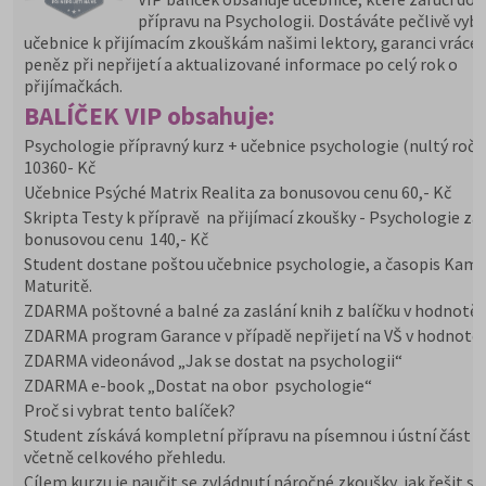
přípravu na Psychologii. Dostáváte pečlivě vyb
učebnice k přijímacím zkouškám našimi lektory, garanci vrácen
peněz při nepřijetí a aktualizované informace po celý rok o
přijímačkách.
BALÍČEK VIP obsahuje:
Psychologie přípravný kurz + učebnice psychologie (nultý ročn
10360- Kč
Učebnice Psýché Matrix Realita za bonusovou cenu 60,- Kč
Skripta Testy k přípravě na přijímací zkoušky - Psychologie za
bonusovou cenu 140,- Kč
Student dostane poštou učebnice psychologie, a časopis Kam
Maturitě.
ZDARMA poštovné a balné za zaslání knih z balíčku v hodnotě 
ZDARMA program Garance v případě nepřijetí na VŠ v hodnotě 
ZDARMA videonávod „Jak se dostat na psychologii“
ZDARMA e-book „Dostat na obor psychologie“
Proč si vybrat tento balíček?
Student získává kompletní přípravu na písemnou i ústní část z
včetně celkového přehledu.
Cílem kurzu je naučit se zvládnutí náročné zkoušky, jak řešit st