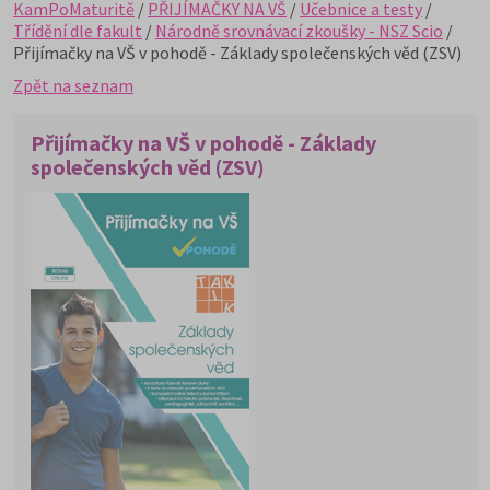
KamPoMaturitě
/
PŘIJÍMAČKY NA VŠ
/
Učebnice a testy
/
Třídění dle fakult
/
Národně srovnávací zkoušky - NSZ Scio
/
Přijímačky na VŠ v pohodě - Základy společenských věd (ZSV)
Zpět na seznam
Přijímačky na VŠ v pohodě - Základy
společenských věd (ZSV)