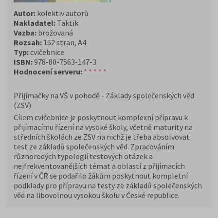
Autor:
kolektiv autorů
Nakladatel:
Taktik
Vazba:
brožovaná
Rozsah:
152 stran, A4
Typ:
cvičebnice
ISBN:
978-80-7563-147-3
Hodnocení serveru:
* * * * *
Přijímačky na VŠ v pohodě - Základy společenských věd
(ZSV)
Cílem cvičebnice je poskytnout komplexní přípravu k
přijímacímu řízení na vysoké školy, včetně maturity na
středních školách ze ZSV na nichž je třeba absolvovat
test ze základů společenských věd. Zpracováním
různorodých typologií testových otázek a
nejfrekventovanějších témat a oblastí z přijímacích
řízení v ČR se podařilo žákům poskytnout kompletní
podklady pro přípravu na testy ze základů společenských
věd na libovolnou vysokou školu v České republice.