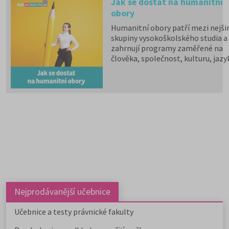
Jak se dostat na humanitní
obory
Humanitní obory patří mezi nejšir
skupiny vysokoškolského studia a
zahrnují programy zaměřené na
člověka, společnost, kulturu, jazy
vzdělávání i komunikaci.
Psychologii, filozofii, logiku,
politologii, sociologii, sociální
politiku a sociální práci, historick
vědy, filologii, pedagogiku,
informační studia a knihovnictví,
překladatelství a tlumočnictví,
obecnou teorii a dějiny umění a
kultury a další programy a obory l
studovat na 59 fakultách veřejnýc
vysokých škol. Humanitní obory j
dále v nabídce na 9 soukromých
vysokých školách. Učitelské obory
Nejprodávanější učebnice
můžete studovat na 9 pedagogick
fakultách, dvou institutech a jed
Učebnice a testy právnické fakulty
ústavu, a téměř na všech veřejnýc