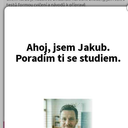
testů formou cvičení a návodů k přípravě.
Naši zkušení lektoři věnují maximální pozornost přípravě na v
včetně novinek v daném oboru.
Dle našich obchodních podmínek –
u nultých ročníků poskyt
garanci vrácení peněz v případě nepřijetí na daný obor
Využití Programu GARANCE, je pro studenty velkou výhodou.
Student dostane poštou učebnice psychologie, a časopis Kam
Ahoj, jsem Jakub.
Maturitě.
Poradím ti se studiem.
10 560 Kč
Cena od:
DETAIL
PŘIHLÁSIT SE
Doporučené články: