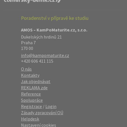
Poradenství v přípravě ke studiu
AMOS – KamPoMaturite.cz, s.r.o.
Dukelských hrdinů 21
Praha 7
170 00
info@kampomaturite.cz
+420 606 411 115
O nás
Kontakty
Jak objednávat
REKLAMA zde
Reference
Spolupráce
Registrace
/
Login
Zásady zpracování OÚ
Helpdesk
Nastavení cookies