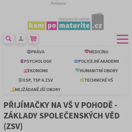
Reklama
PRÁVA
MEDICÍNU
PSYCHOLOGII
POLICEJNÍ AKADEMII
EKONOMII
HUMANITNÍ OBORY
OSP, TSP A ZSV
TECHNICKÉ VŠ
NEJŽÁDANĚJŠÍ OBORY
PŘIJÍMAČKY NA VŠ V POHODĚ -
ZÁKLADY SPOLEČENSKÝCH VĚD
(ZSV)