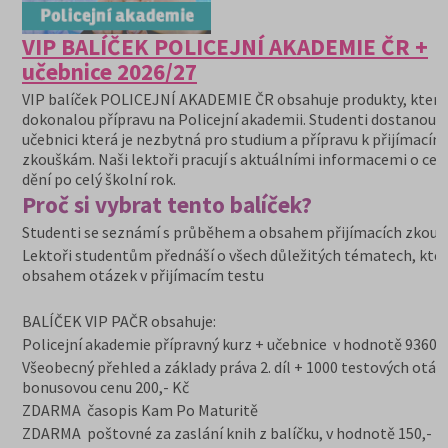
VIP BALÍČEK POLICEJNÍ AKADEMIE ČR +
učebnice 2026/27
VIP balíček POLICEJNÍ AKADEMIE ČR obsahuje produkty, které 
dokonalou přípravu na Policejní akademii. Studenti dostanou 
učebnici která je nezbytná pro studium a přípravu k přijímacím
zkouškám. Naši lektoři pracují s aktuálními informacemi o ce
dění po celý školní rok.
Proč si vybrat tento balíček?
Studenti se seznámí s průběhem a obsahem přijímacích zkouš
Lektoři studentům přednáší o všech důležitých tématech, kter
obsahem otázek v přijímacím testu
BALÍČEK VIP PAČR obsahuje:
Policejní akademie přípravný kurz + učebnice v hodnotě 9360,-
Všeobecný přehled a základy práva 2. díl + 1000 testových otáz
bonusovou cenu 200,- Kč
ZDARMA časopis Kam Po Maturitě
ZDARMA poštovné za zaslání knih z balíčku, v hodnotě 150,- K