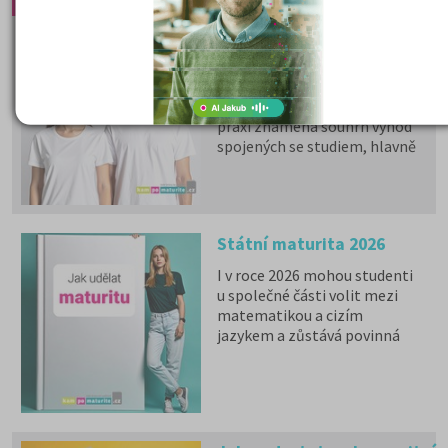
Status studenta 2026 - do
kdy jste studenty po
maturitě?
Status studenta není
samostatný právní pojem. V
praxi znamená souhrn výhod
spojených se studiem, hlavně
zdravotní pojištění hrazené
státem, studentské slevy na
dopravu a další.
Státní maturita 2026
I v roce 2026 mohou studenti
u společné části volit mezi
matematikou a cizím
jazykem a zůstává povinná
zkouška z českého jazyka a
literatury. Stáhněte si zdarma
e-book
s podrobnými
informacemi.