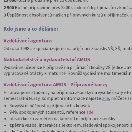
15 000
Ročně prodáme přes 15 000 učebnic
2 500
Ročně připravíme přes 2500 studentů k přijímacím zkoušká
3
Úspěšnost absolventů našich přípravných kurzů u přijímaček je
Kdo jsme a co děláme:
Vzdělávací agentura
Od roku 1998 se specializujeme na přijímací zkoušky VŠ, SŠ, matu
Nakladatelství a vydavatelství AMOS
Vydáváme učebnice k připravě na přijímací zkoušky VŠ (edice Jak
vypracované otázky k maturitě. Rovněž vydáváme multimediální
Vzdělávací agentura AMOS - Přípravné kurzy
Připravujeme studenty na přijímací zkoušky na vysoké školy v Pra
semestrální kurzy, kompletní informace najdete
zde
, můžete si
3x vyšší úspěšnost u přijímacích zkoušek
94% spokojených studentů, reference
zde
.
obsah kurzu zaměřen na konkrétní přijímací zkoušky
zpětná vazba, interakce s lektorem, sledování spokojenosti 
zkušení lektoři, publikující učebnice k přijímacím zkouškám