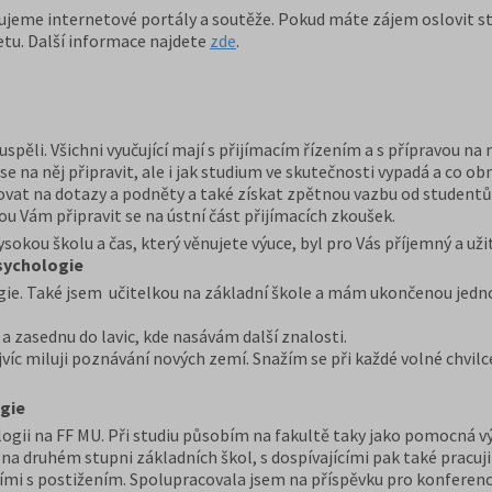
jeme internetové portály a soutěže. Pokud máte zájem oslovit stu
tu. Další informace najdete
zde
.
spěli. Všichni vyučující mají s přijímacím řízením a s přípravou na
na něj připravit, ale i jak studium ve skutečnosti vypadá a co obn
govat na dotazy a podněty a také získat zpětnou vazbu od studentů
 Vám připravit se na ústní část přijímacích zkoušek.
okou školu a čas, který věnujete výuce, byl pro Vás příjemný a uži
psychologie
gie. Také jsem učitelkou na základní škole a mám ukončenou jed
 a zasednu do lavic, kde nasávám další znalosti.
ejvíc miluji poznávání nových zemí. Snažím se při každé volné chvil
gie
gii na FF MU. Při studiu působím na fakultě taky jako pomocná vý
 druhém stupni základních škol, s dospívajícími pak také pracuji 
ícími s postižením. Spolupracovala jsem na příspěvku pro konferenci