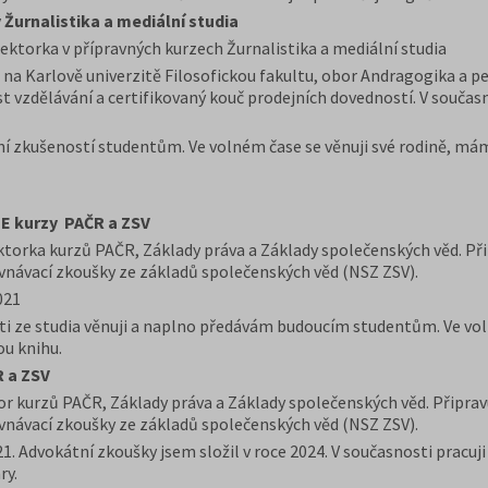
 Žurnalistika a mediální studia
torka v přípravných kurzech Žurnalistika a mediální studia
na Karlově univerzitě Filosofickou fakultu, obor Andragogika a pe
t vzdělávání a certifikovaný kouč prodejních dovedností. V současn
ní zkušeností studentům. Ve volném čase se věnuji své rodině, má
NE kurzy PAČR a ZSV
torka kurzů PAČR, Základy práva a Základy společenských věd. Při
ovnávací zkoušky ze základů společenských věd (NSZ ZSV).
021
osti ze studia věnuji a naplno předávám budoucím studentům. Ve vo
ou knihu.
R a ZSV
r kurzů PAČR, Základy práva a Základy společenských věd. Připrav
ovnávací zkoušky ze základů společenských věd (NSZ ZSV).
1. Advokátní zkoušky jsem složil v roce 2024. V současnosti pracuji
ry.