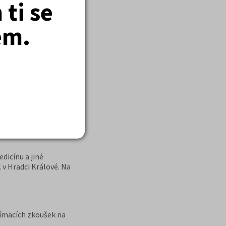
ti se
všem nadějným zájemcům
em.
lackého a získala jsem
 mě ale také
ximum vědomostí a
m studentům, připravuje
 100% úspěšnosti, na
dicínu a jiné
 v Hradci Králové. Na
jímacích zkoušek na