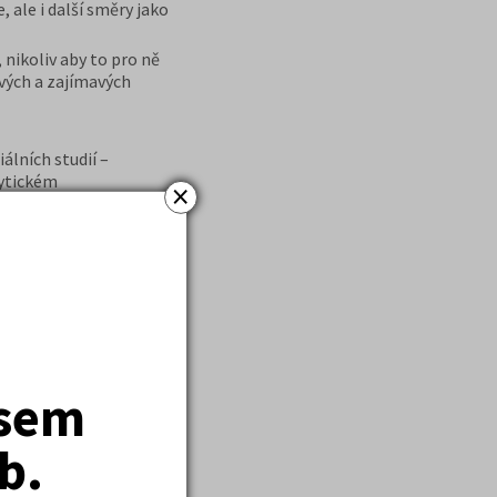
 ale i další směry jako
 nikoliv aby to pro ně
ových a zajímavých
lních studií –
lytickém
×
ukromou
é terapeutické práci
ed několika lety ( ve
atek.
dy na vysoké škole.
 ve studiu. Těším se, až
jsem
jektového řízení
psychologii jsem
t. Během práce se rád
b.
amping, rybolov,