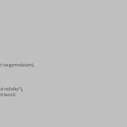
tat na gymnázium),
é ročníky"),
ch kurzů: