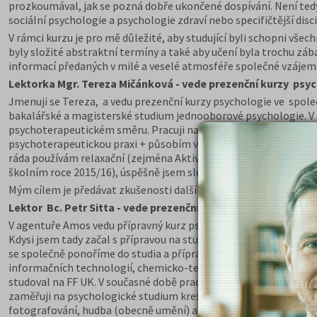
prozkoumával, jak se pozná dobře ukončené dospívání. Není tedy 
sociální psychologie a psychologie zdraví nebo specifičtější dis
V rámci kurzu je pro mě důležité, aby studující byli schopni vše
byly složité abstraktní termíny a také aby učení byla trochu zá
informací předaných v milé a veselé atmosféře společné vzájem
Lektorka Mgr. Tereza Mičánková - vede prezenční kurzy psyc
Jmenuji se Tereza, a vedu prezenční kurzy psychologie ve spole
bakalářské a magisterské studium jednooborové psychologie. V 
psychoterapeutickém směru. Pracuji na pozici psychologa ve z
psychoterapeutickou praxi + působím v online poradně Nepanikař.
ráda používám relaxační (zejména Aktivní imaginace), herní a ar
školním roce 2015/16), úspěšně jsem složila zkoušky na 2 školy, k
Mým cílem je předávat zkušenosti dalším lidem, motivovat ke stu
Lektor Bc. Petr Sitta - vede prezenční kurzy psychologie v P
V agentuře Amos vedu přípravný kurz psychologie s kolegyní Mičá
Kdysi jsem tady začal s přípravou na studium a mohl jsem si tak v
se společně ponoříme do studia a přípravy na toto náročné budo
informačních technologií, chemicko-technologického vývoje, man
studoval na FF UK. V současné době pracuji pedagogicky s dětmi
zaměřuji na psychologické studium kresby dítěte, která znázorňu
fotografování, hudba (obecně umění) a rád trávím čas studiem od