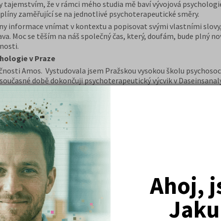
tajemstvím, že v rámci mého studia mě baví vývojová psychologie,
ciplíny zaměřující se na jednotlivé psychoterapeutické směry.
chny informace vnímat v kontextu a popisovat svými vlastními slovy,
bava. Moc se těším na náš společný čas, který, doufám, bude plný n
nosti.
hologie v Praze
čnosti Amos. Vystudovala jsem Pražskou vysokou školu psychosociá
současné době dokončuji psychoterapeutický výcvik v Daseinsana
dravotnictví v soukromém zdravotnickém zařízení + mám svoji so
 Zaměřuji se na práci s dospívajícími a mladými dospělými. Ve sv
teterapeutické techniky. Kurz v agentuře Amos jsem absolvovala př
teré jsem chtěla a splnil se mi tak můj sen.
diu a rozšířit tak řady kolegů psychologů, kterých je stálý nedost
raze
nkovou pro ty, kteří mají zájem o budoucí studium této krásné vě
ybírat z vysokých škol, do kterých mě přijali a kde budu pokračovat
Ahoj, 
ucí povolání. Mám technické i humanitní vzdělání v oblastech pro
agementu, obchodu a financí, ale i sociální práci, pedagogiku a 
 v předškolním období a tuto práci považuji za smysluplnou činnos
Jaku
je královskou cestu do dětské duše. Mezi to, co mám rád, patří tr
borné literatury z psychologie a filozofie.