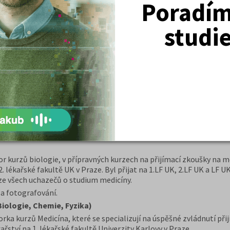
Poradím 
sychologie
titou Amos - KamPoMaturite.cz pro mě znamená možnost předat 
studi
bor. Aktuálně studuji jednooborovou psychologii na Univerzitě Pa
Do budoucna směřuji na cestu klinické dětské psychologie, zaujala
lvuji cestu přípravou na přijímací zkoušky a pokusím se předat ma
cíny.
 těm nejlépe hodnoceným. V online výuce se intenzivně věnuje vše
řijímacích zkouškách na 2.LF UK dosáhla z biologie, chemie i fyziky
rajském kole Chemické olympiády v maturitním ročníku.
kočky a plavání.
 kurzů biologie, v přípravných kurzech na přijímací zkoušky na me
lékařské fakultě UK v Praze. Byl přijat na 1.LF UK, 2.LF UK a LF UK
 ze všech uchazečů o studium medicíny.
 a fotografování.
Biologie, Chemie, Fyzika)
ka kurzů Medicína, které se specializují na úspěšné zvládnutí při
ství na 1. lékařské fakultě Univerzity Karlovy v Praze.