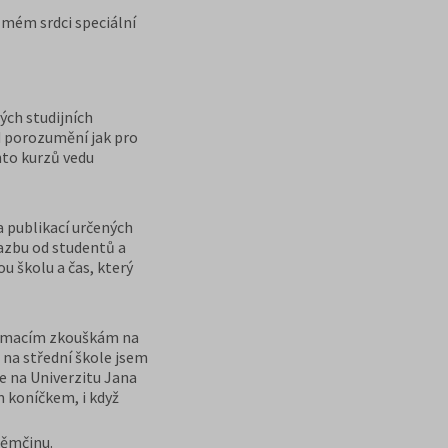
 mém srdci speciální
ých studijních
d porozumění jak pro
hto kurzů vedu
 publikací určených
vazbu od studentů a
u školu a čas, který
íjímacím zkouškám na
 na střední škole jsem
se na Univerzitu Jana
 koníčkem, i když
němčinu.