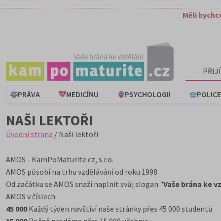
Měli bychc
PŘIJ
PRÁVA
MEDICÍNU
PSYCHOLOGII
POLICE
NAŠI LEKTOŘI
Úvodní strana
/ Naši lektoři
AMOS - KamPoMaturite.cz, s.r.o.
AMOS působí na trhu vzdělávání od roku 1998.
Od začátku se AMOS snaží naplnit svůj slogan "
Vaše brána ke v
AMOS v číslech
45 000
Každý týden navštíví naše stránky přes 45 000 studentů