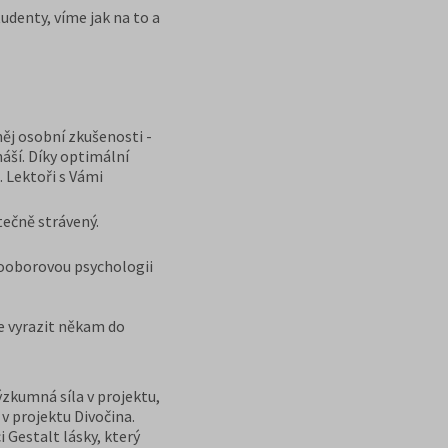
denty, víme jak na to a
 něj osobní zkušenosti -
áší. Díky optimální
. Lektoři s Vámi
tečně strávený.
nooborovou psychologii
ce vyrazit někam do
zkumná síla v projektu,
v projektu Divočina.
 Gestalt lásky, který