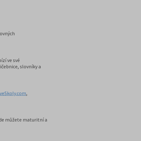
hovných
ízí ve své
čebnice, slovníky a
veSkoly.com
,
zde můžete maturitní a