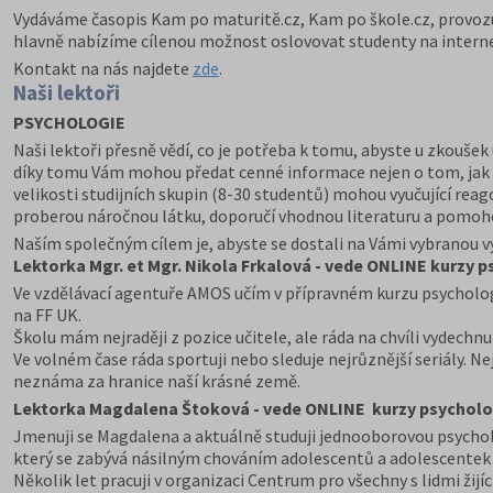
Vydáváme časopis Kam po maturitě.cz, Kam po škole.cz, provozu
hlavně nabízíme cílenou možnost oslovovat studenty na interne
Kontakt na nás najdete
zde
.
Naši lektoři
PSYCHOLOGIE
Naši lektoři přesně vědí, co je potřeba k tomu, abyste u zkoušek u
díky tomu Vám mohou předat cenné informace nejen o tom, jak se 
velikosti studijních skupin (8-30 studentů) mohou vyučující rea
proberou náročnou látku, doporučí vhodnou literaturu a pomohou
Naším společným cílem je, abyste se dostali na Vámi vybranou vys
Lektorka Mgr. et Mgr.
Nikola Frkalová - vede ONLINE kurzy 
Ve vzdělávací agentuře AMOS učím v přípravném kurzu psycholo
na FF UK.
Školu mám nejraději z pozice učitele, ale ráda na chvíli vydechnu
Ve volném čase ráda sportuji nebo sleduje nejrůznější seriály. N
neznáma za hranice naší krásné země.
Lektorka Magdalena Štoková
- vede ONLINE kurzy psycholo
Jmenuji se Magdalena a aktuálně studuji jednooborovou psycholo
který se zabývá násilným chováním adolescentů a adolescentek na
Několik let pracuji v organizaci Centrum pro všechny s lidmi žij