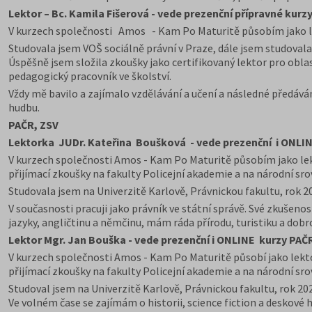
Lektor – Bc. Kamila Fišerová - vede prezenční přípravné kurzy
V kurzech společnosti Amos - Kam Po Maturitě působím jako lek
Studovala jsem VOŠ sociálně právní v Praze, dále jsem studovala 
Úspěšně jsem složila zkoušky jako certifikovaný lektor pro oblas
pedagogický pracovník ve školství.
Vždy mě bavilo a zajímalo vzdělávání a učení a následné předává
hudbu.
PAČR, ZSV
Lektorka JUDr. Kateřina Boušková - vede prezenční i ONLI
V kurzech společnosti Amos - Kam Po Maturitě působím jako lek
přijímací zkoušky na fakulty Policejní akademie a na národní sr
Studovala jsem na Univerzitě Karlově, Právnickou fakultu, rok 2
V současnosti pracuji jako právník ve státní správě. Své zkušen
jazyky, angličtinu a němčinu, mám ráda přírodu, turistiku a dobr
Lektor Mgr. Jan Bouška
- vede prezenční i ONLINE kurzy PAČ
V kurzech společnosti Amos - Kam Po Maturitě působí jako lekto
přijímací zkoušky na fakulty Policejní akademie a na národní sr
Studoval jsem na Univerzitě Karlově, Právnickou fakultu, rok 202
Ve volném čase se zajímám o historii, science fiction a deskové h