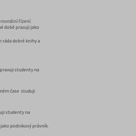
rsonální řízení.
é době pracuji jako
m ráda dobré knihy a
pravuji studenty na
lném čase studuji
uji studenty na
 jako podnikový právník.