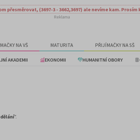
om přesměrovat, (3697-3 - 3662,3697) ale nevíme kam. Prosím 
Reklama
ÍMAČKY NA VŠ
MATURITA
PŘIJÍMAČKY NA SŠ
JNÍ AKADEMII
EKONOMII
HUMANITNÍ OBORY
zdělání
".