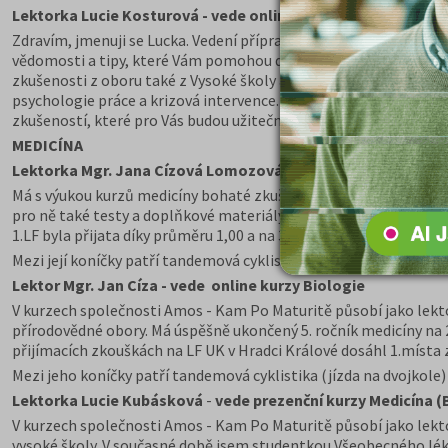
Lektorka Lucie Kosturová - vede online semestrální kurzy p
Zdravím, jmenuji se Lucka. Vedení přípravných kurzů pod záš
vědomosti a tipy, které Vám pomohou dostat se na Váš vysněný o
zkušenosti z oboru také z Vysoké školy aplikované psychologie. 
psychologie práce a krizová intervence. Velmi ráda s Vámi abso
zkušeností, které pro Vás budou užitečné.
MEDICÍNA
Lektorka Mgr. Jana Cízová Lomozová vede online kurzy Medi
Má s výukou kurzů medicíny bohaté zkušenosti její kurz patří k
pro ně také testy a doplňkové materiály, které jim posílá. Při p
1.LF byla přijata díky průměru 1,00 a na 3.LF díky vítězství v k
Mezi její koníčky patří tandemová cyklistika (jízda na dvojkole), 
Lektor Mgr. Jan Cíza - vede online kurzy Biologie
V kurzech společnosti Amos - Kam Po Maturitě působí jako lektor
přírodovědné obory. Má úspěšně ukončený 5. ročník medicíny na 2. 
přijímacích zkouškách na LF UK v Hradci Králové dosáhl 1.místa
Mezi jeho koníčky patří tandemová cyklistika (jízda na dvojkole)
Lektorka Lucie Kubásková
-
vede prezenční kurzy Medicína (
V kurzech společnosti Amos - Kam Po Maturitě působí jako lektor
vysoké školy. V současné době jsem studentkou Všeobecného lékař