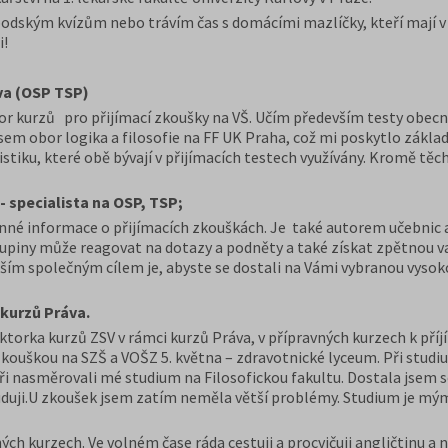
spodským kvízům nebo trávím čas s domácími mazlíčky, kteří mají v
i!
áva (OSP TSP)
or kurzů pro přijímací zkoušky na VŠ. Učím především testy obecn
sem obor logika a filosofie na FF UK Praha, což mi poskytlo zákla
stiku, které obě bývají v přijímacích testech využívány. Kromě těc
 - specialista na OSP, TSP;
nné informace o přijímacích zkouškách. Je také autorem učebnic a
 skupiny může reagovat na dotazy a podněty a také získat zpětnou 
ím společným cílem je, abyste se dostali na Vámi vybranou vysoko
 kurzů Práva.
torka kurzů ZSV v rámci kurzů Práva, v přípravných kurzech k př
zkouškou na SZŠ a VOŠZ 5. května – zdravotnické lyceum. Při studiu
oři nasměrovali mé studium na Filosofickou fakultu. Dostala jsem 
uduji.U zkoušek jsem zatím neměla větší problémy. Studium je mým
h kurzech. Ve volném čase ráda cestuji a procvičuji angličtinu a 