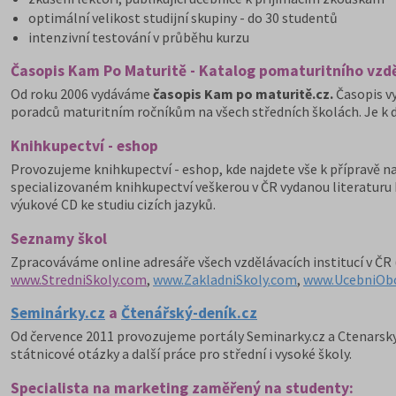
optimální velikost studijní skupiny - do 30 studentů
intenzivní testování v průběhu kurzu
Časopis Kam Po Maturitě - Katalog pomaturitního vzd
Od roku 2006 vydáváme
časopis Kam po maturitě.cz.
Časopis v
poradců maturitním ročníkům na všech středních školách. Je k dis
Knihkupectví - eshop
Provozujeme knihkupectví - eshop, kde najdete vše k přípravě na
specializovaném knihkupectví veškerou v ČR vydanou literaturu k
výukové CD ke studiu cizích jazyků.
Seznamy škol
Zpracováváme online adresáře všech vzdělávacích institucí v ČR 
www.StredniSkoly.com
,
www.ZakladniSkoly.com
,
www.UcebniOb
Seminárky.cz
a
Čtenářský-deník.cz
Od července 2011 provozujeme portály Seminarky.cz a Ctenarsky-
státnicové otázky a další práce pro střední i vysoké školy.
Specialista na marketing zaměřený na studenty: