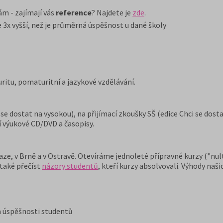
m - zajímají vás
reference
? Najdete je
zde
.
 3x vyšší, než je průměrná úspěšnost u dané školy
ritu, pomaturitní a jazykové vzdělávání.
 se dostat na vysokou), na přijímací zkoušky SŠ (edice Chci se dos
 výukové CD/DVD a časopisy.
ze, v Brně a v Ostravě. Otevíráme jednoleté přípravné kurzy ("nult
 také přečíst
názory studentů
, kteří kurzy absolvovali. Výhody naši
a úspěšnosti studentů