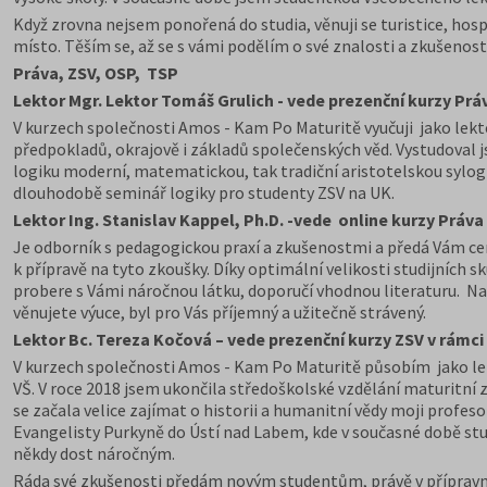
Když zrovna nejsem ponořená do studia, věnuji se turistice, ho
místo. Těším se, až se s vámi podělím o své znalosti a zkušenost
Práva, ZSV, OSP, TSP
Lektor Mgr. Lektor Tomáš Grulich - vede prezenční kurzy Pr
V kurzech společnosti Amos - Kam Po Maturitě vyučuji jako lekt
předpokladů, okrajově i základů společenských věd. Vystudoval j
logiku moderní, matematickou, tak tradiční aristotelskou sylogi
dlouhodobě seminář logiky pro studenty ZSV na UK.
Lektor Ing. Stanislav Kappel, Ph.D. -vede online kurzy Práva
Je odborník s pedagogickou praxí a zkušenostmi a předá Vám ce
k přípravě na tyto zkoušky. Díky optimální velikosti studijních
probere s Vámi náročnou látku, doporučí vhodnou literaturu. Naš
věnujete výuce, byl pro Vás příjemný a užitečně strávený.
Lektor Bc. Tereza Kočová – vede prezenční kurzy ZSV v rámci
V kurzech společnosti Amos - Kam Po Maturitě působím jako lek
VŠ. V roce 2018 jsem ukončila středoškolské vzdělání maturitní 
se začala velice zajímat o historii a humanitní vědy moji profes
Evangelisty Purkyně do Ústí nad Labem, kde v současné době st
někdy dost náročným.
Ráda své zkušenosti předám novým studentům, právě v přípravnýc