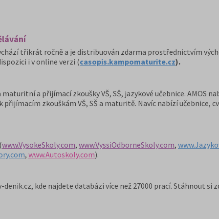
ělávání
ychází třikrát ročně a je distribuován zdarma prostřednictvím výc
pozici i v online verzi (
casopis.kampomaturite.cz
).
 maturitní a přijímací zkoušky VŠ, SŠ, jazykové učebnice. AMOS nab
 přijímacím zkouškám VŠ, SŠ a maturitě. Navíc nabízí učebnice, cvi
(
www.VysokeSkoly.com
,
www.VyssiOdborneSkoly.com
,
www.Jazyko
ory.com
,
www.Autoskoly.com
).
denik.cz, kde najdete databázi více než 27000 prací. Stáhnout si 