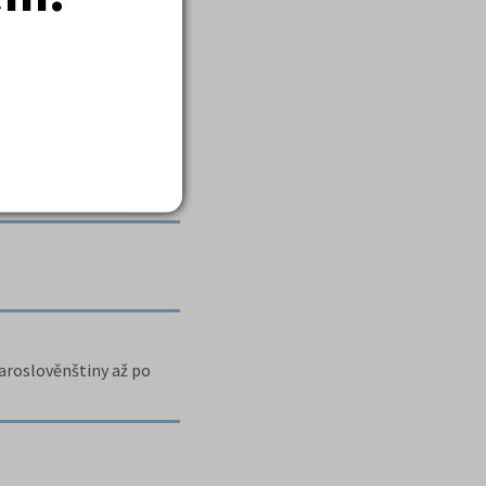
aroslověnštiny až po