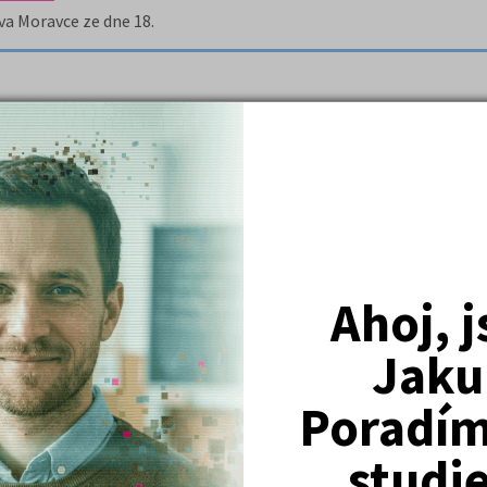
va Moravce ze dne 18.
ti, popisuje nejdříve mluvní orgány a poté vymezuje obecný termín
Ahoj, 
Jaku
h citací.
Poradím 
studi
tiky.