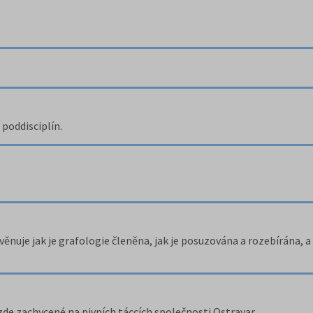
 poddisciplín.
věnuje jak je grafologie členěna, jak je posuzována a rozebírána, a
zde zachycené na pivních táccích společnosti Ostravar.