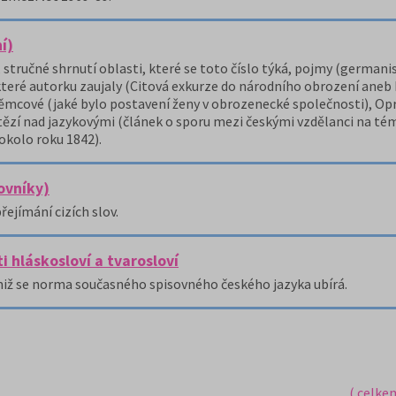
í)
u, stručné shrnutí oblasti, které se toto číslo týká, pojmy (german
 které autorku zaujaly (Citová exkurze do národního obrození aneb
mcové (jaké bylo postavení ženy v obrozenecké společnosti), Opr
ítězí nad jazykovými (článek o sporu mezi českými vzdělanci na té
okolo roku 1842).
lovníky)
řejímání cizích slov.
i hláskosloví a tvarosloví
jimiž se norma současného spisovného českého jazyka ubírá.
( celke