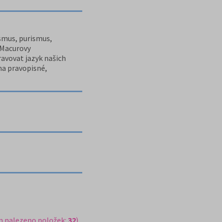
ismus, purismus,
 Macurovy
avovat jazyk našich
ma pravopisné,
m nalezeno položek:
32
)