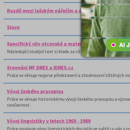
Rozdíl mezi lašským nářečím a spisovnou češtinou
Slovo
Specifický vliv otcovské a mateřské mluvy v počátcí
Následující studijní text si klade za cíl seznámit čtenáře s p
Srovnání MF DNES a iDNES.cz
Práce se věnuje nejprve představení a zhodnocení tištěných no
Vývoj českého pravopisu
Práce se věnuje historickému vývoji českého pravopisu a vý
současnost.
Vývoj lingvistiky v letech 1969 - 1989
Práce popisuje vývoj lingvistických disciplín ve světě i u nás v 