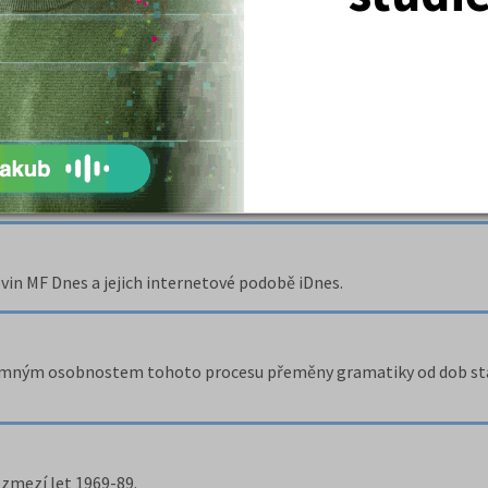
ch řečového vývoje
očátečními, především ranými vývojovými etapami řečového vývoje.
vin MF Dnes a jejich internetové podobě iDnes.
znamným osobnostem tohoto procesu přeměny gramatiky od dob st
rozmezí let 1969-89.