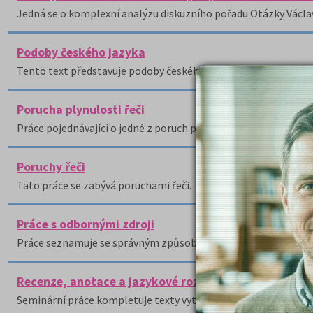
Jedná se o komplexní analýzu diskuzního pořadu Otázky Václa
Podoby českého jazyka
Tento text představuje podoby českého jazyka.
Porucha plynulosti řeči
Práce pojednávající o jedné z poruch plynulosti řeči, koktavos
Poruchy řeči
Tato práce se zabývá poruchami řeči.
Práce s odbornými zdroji
Práce seznamuje se správným způsobem užívání bibliografickýc
Recenze, anotace a jazykové rozbory do bohemistiky
Seminární práce kompletuje texty vytvořené do hodin bohemis