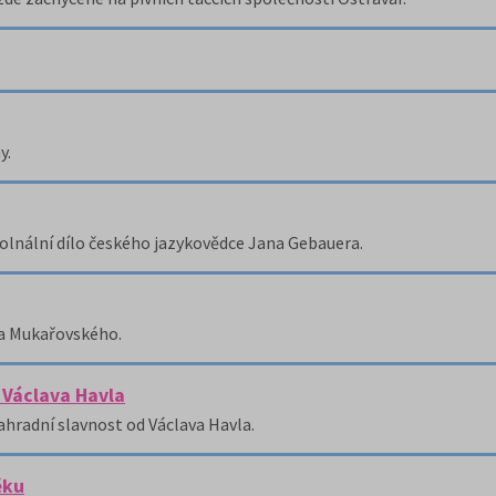
y.
olnální dílo českého jazykovědce Jana Gebauera.
na Mukařovského.
 Václava Havla
ahradní slavnost od Václava Havla.
ěku