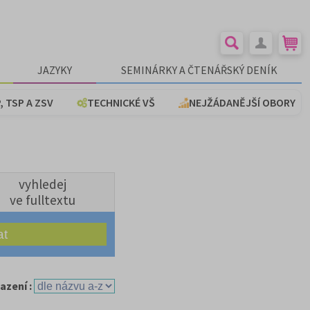
JAZYKY
SEMINÁRKY A ČTENÁŘSKÝ DENÍK
, TSP A ZSV
TECHNICKÉ VŠ
NEJŽÁDANĚJŠÍ OBORY
vyhledej
ve fulltextu
azení :