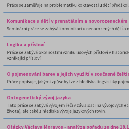
Práce se zaměřuje na problematiku koktavosti u dětí předškol
Komunikace u dětí v prenatálním a novorozeneckém
Seminární práce se zabývá komunikací u nenarozených dětí a 
Logika a přísloví
Práce se zabývá okolnostmi vzniku lidových přísloví v historic
vznikající přísloví.
O pojmenováni barev a jejich využití v současné češti
Práce popisuje, jakými způsoby lze z hlediska lingvistiky pojm
Ontogenetický vývoj jazyka
Tato práce se zabývá vývojem řeči v závislosti na vývojových 
života), ale také z hlediska vývoje jazykových rovin.
Otázky Václava Moravce - analýza pořadu ze dne 18.