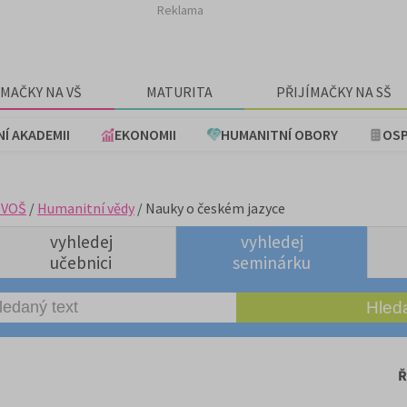
Reklama
ÍMAČKY NA VŠ
MATURITA
PŘIJÍMAČKY NA SŠ
NÍ AKADEMII
EKONOMII
HUMANITNÍ OBORY
OSP
+VOŠ
/
Humanitní vědy
/ Nauky o českém jazyce
vyhledej
vyhledej
učebnici
seminárku
Ř