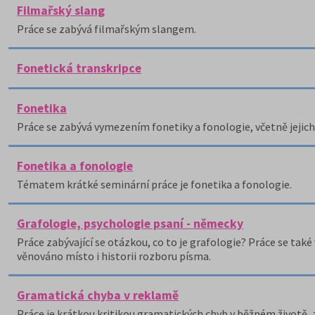
Filmařský slang
Práce se zabývá filmařským slangem.
Fonetická transkripce
Fonetika
Práce se zabývá vymezením fonetiky a fonologie, včetně jejich
Fonetika a fonologie
Tématem krátké seminární práce je fonetika a fonologie.
Grafologie, psychologie psaní - německy
Práce zabývající se otázkou, co to je grafologie? Práce se také 
věnováno místo i historii rozboru písma.
Gramatická chyba v reklamě
Práce je krátkou kritikou gramatických chyb v běžném životě, 