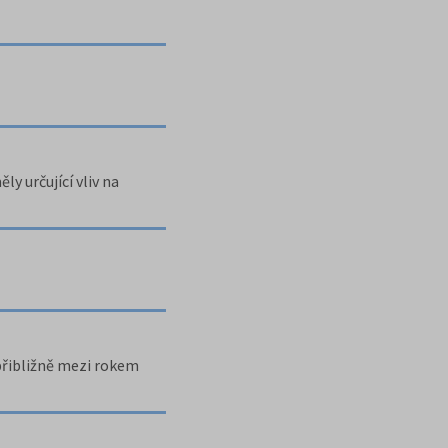
y určující vliv na
 přibližně mezi rokem