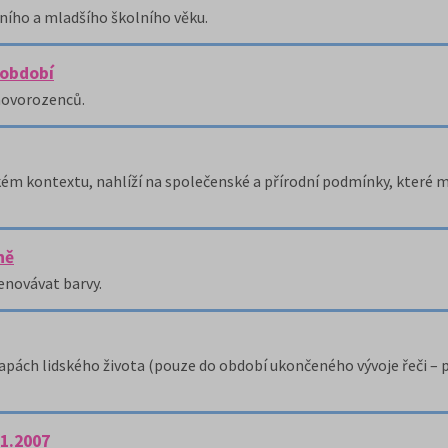
ního a mladšího školního věku.
 období
novorozenců.
kém kontextu, nahlíží na společenské a přírodní podmínky, které měl
ně
enovávat barvy.
etapách lidského života (pouze do období ukončeného vývoje řeči –
11.2007