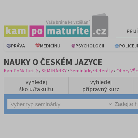
PŘIJ
PRÁVA
MEDICÍNU
PSYCHOLOGII
POLICEJ
NAUKY O ČESKÉM JAZYCE
KamPoMaturitě
/
SEMINÁRKY
/
Seminárky/Referáty
/
Obory VŠ
vyhledej
vyhledej
školu/fakultu
přípravný kurz