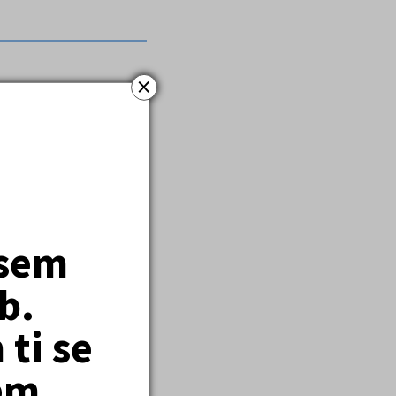
×
 koktavost.
jsem
b.
ti se
em.