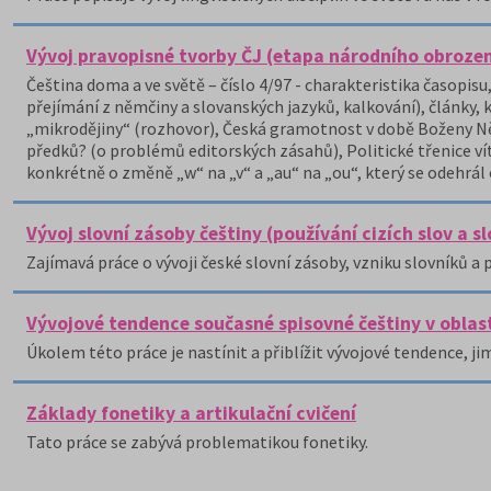
Vývoj pravopisné tvorby ČJ (etapa národního obrozen
Čeština doma a ve světě – číslo 4/97 - charakteristika časopis
přejímání z němčiny a slovanských jazyků, kalkování), články,
„mikrodějiny“ (rozhovor), Česká gramotnost v době Boženy Ně
předků? (o problémů editorských zásahů), Politické třenice v
konkrétně o změně „w“ na „v“ a „au“ na „ou“, který se odehrál 
Vývoj slovní zásoby češtiny (používání cizích slov a s
Zajímavá práce o vývoji české slovní zásoby, vzniku slovníků a p
Vývojové tendence současné spisovné češtiny v oblast
Úkolem této práce je nastínit a přiblížit vývojové tendence, 
Základy fonetiky a artikulační cvičení
Tato práce se zabývá problematikou fonetiky.