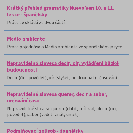
Krátký přehled gramatiky Nuevo Ven 10. a 11.
lekce - španělsky
Práce se skládá ze dvou částí.
Medio ambiente
Práce pojednává o Medio ambiente ve španělském jazyce.
Nepravidelná slovesa decir, oír, vyjádření blízké
budoucnosti
Decir (říci, povědět), oír (slyšet, poslouchat) - časování.
Nepravidelná slovesa querer, decir a saber,
určování času
Nepravidelné sloveso querer (chtít, mít rád), decir (říci,
povědět), saber (vědět, znát, umět).
Podmiňovací způsob - španělsky