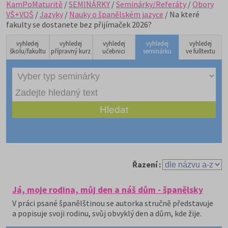
KamPoMaturitě
/
SEMINÁRKY
/
Seminárky/Referáty
/
Obory
VŠ+VOŠ
/
Jazyky
/
Nauky o španělském jazyce
/ Na které
fakulty se dostanete bez přijímaček 2026?
vyhledej
vyhledej
vyhledej
vyhledej
vyhledej
školu/fakultu
přípravný kurz
učebnici
seminárku
ve fulltextu
Řazení :
Já, moje rodina, můj den a náš dům - španělsky
V práci psané španělštinou se autorka stručně představuje
a popisuje svoji rodinu, svůj obvyklý den a dům, kde žije.