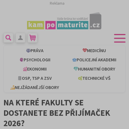
Reklama
PRÁVA
MEDICÍNU
PSYCHOLOGII
POLICEJNÍ AKADEMII
EKONOMII
HUMANITNÍ OBORY
OSP, TSP A ZSV
TECHNICKÉ VŠ
NEJŽÁDANĚJŠÍ OBORY
NA KTERÉ FAKULTY SE
DOSTANETE BEZ PŘIJÍMAČEK
2026?