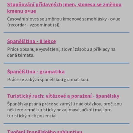
Stupňování přídavných jmen, slovesa se změnou
kmenu o>ue
Časování sloves se změnou kmenové samohlásky - o>ue
(recordar - vzpomínat (si).
Španělština - 8 lekce
Práce obsahuje vysvětlení, slovní zásobu a příklady na
daná témata.
Španělština - gramatika
Práce se zabývá španělskou gramatikou.
Turistický ruch: vítězové a poražení - španělsky
Španělsky psaná práce se zamýšlí nad otázkou, proč jsou
některé země turisticky nezajímavé, ačkoli mají pro
turistický ruch potenciál.
Tvoření španělského subjuntivu