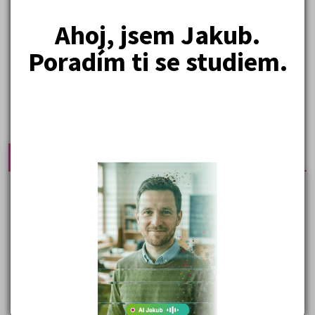
( celkem nalezeno položek:
17
)
Ahoj, jsem Jakub.
Poradím ti se studiem.
Nejprodávanější učebnice
Učebnice a testy právnické fakulty
Psychologie - podklady pro přijímačky
Přijímací zkoušky z matematiky na VŠE Praha
Řešení otázek Policejní akademie
Politologie - testy na přijímačky VŠ
Sociologie - testy na přijímačky VŠ