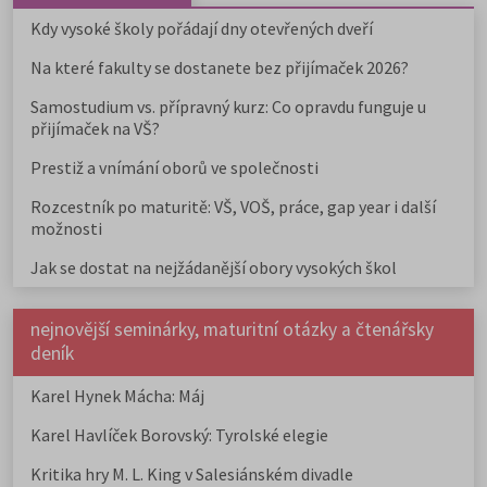
Kdy vysoké školy pořádají dny otevřených dveří
Na které fakulty se dostanete bez přijímaček 2026?
Samostudium vs. přípravný kurz: Co opravdu funguje u
přijímaček na VŠ?
Prestiž a vnímání oborů ve společnosti
Rozcestník po maturitě: VŠ, VOŠ, práce, gap year i další
možnosti
Jak se dostat na nejžádanější obory vysokých škol
nejnovější seminárky, maturitní otázky a čtenářsky
deník
Karel Hynek Mácha: Máj
Karel Havlíček Borovský: Tyrolské elegie
Kritika hry M. L. King v Salesiánském divadle