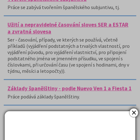
Práce se zabývá tvořením španělského subjuntivu, tj.
Užití a nepravidelné časování sloves SER a ESTAR
a zvratná slovesa
Ser - časování, případy, ve kterých se používá, včetně
příkladů (vyjádření podstatných a trvalých vlastností, pro
vyjádření původu, pro vyjádření vlastnictví, pro připojení
podstatného jména ve jmenném přísudku, ve spojení s
číslovkami, při určování času (ve spojení s hodinami, dny v
týdnu, měsíci a letopočty)).
Základy španělštiny - podle Nuevo Ven 1 a Fiesta 1
Práce podává základy španělštiny.
×
Zdravotní stav a části těla - španělsky
Práce ve své první části seznamuje se základními
španělskými slovíčky potřebnými při popisování
zdravotního stavu.