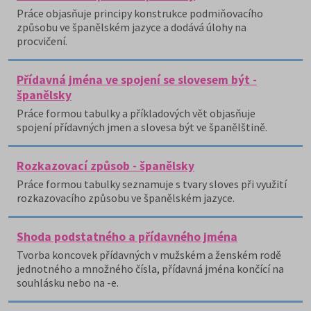
Práce objasňuje principy konstrukce podmiňovacího
způsobu ve španělském jazyce a dodává úlohy na
procvičení.
Přídavná jména ve spojení se slovesem být -
španělsky
Práce formou tabulky a příkladových vět objasňuje
spojení přídavných jmen a slovesa být ve španělštině.
Rozkazovací způsob - španělsky
Práce formou tabulky seznamuje s tvary sloves při využití
rozkazovacího způsobu ve španělském jazyce.
Shoda podstatného a přídavného jména
Tvorba koncovek přídavných v mužském a ženském rodě
jednotného a množného čísla, přídavná jména končící na
souhlásku nebo na -e.