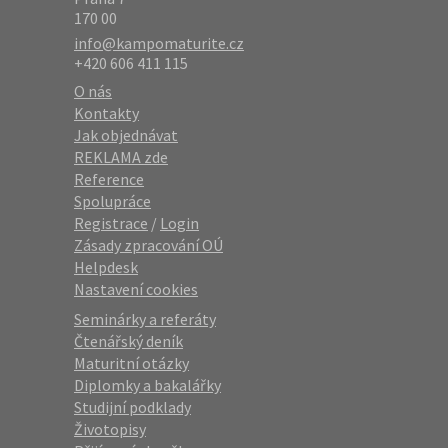
170 00
info@kampomaturite.cz
+420 606 411 115
O nás
Kontakty
Jak objednávat
REKLAMA zde
Reference
Spolupráce
Registrace
/
Login
Zásady zpracování OÚ
Helpdesk
Nastavení cookies
Seminárky a referáty
Čtenářský deník
Maturitní otázky
Diplomky a bakalářky
Studijní podklady
Životopisy