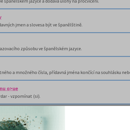
e španělském jazyce a dodává úlohy na procvičení.
y
davných jmen a slovesa být ve španělštině.
zkazovacího způsobu ve španělském jazyce.
ého a množného čísla, přídavná jména končící na souhlásku nebo
enu o>ue
ar - vzpomínat (si).
émata.