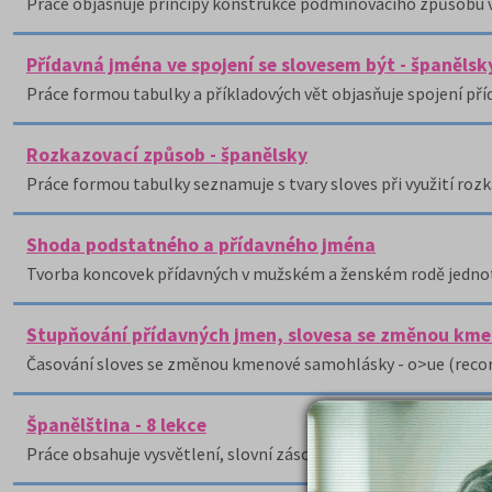
Práce objasňuje principy konstrukce podmiňovacího způsobu v
Přídavná jména ve spojení se slovesem být - španělsk
Práce formou tabulky a příkladových vět objasňuje spojení pří
Rozkazovací způsob - španělsky
Práce formou tabulky seznamuje s tvary sloves při využití ro
Shoda podstatného a přídavného jména
Tvorba koncovek přídavných v mužském a ženském rodě jednotn
Stupňování přídavných jmen, slovesa se změnou km
Časování sloves se změnou kmenové samohlásky - o>ue (record
Španělština - 8 lekce
Práce obsahuje vysvětlení, slovní zásobu a příklady na daná t