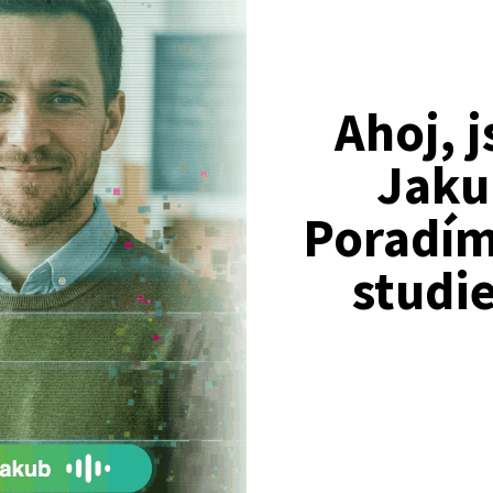
Ahoj, 
é země turisticky nezajímavé, ačkoli mají pro turistický ruch pot
Jaku
Poradím 
studi
vratná slovesa
(vyjádření podstatných a trvalých vlastností, pro vyjádření původu,
ku, ve spojení s číslovkami, při určování času (ve spojení s hodina