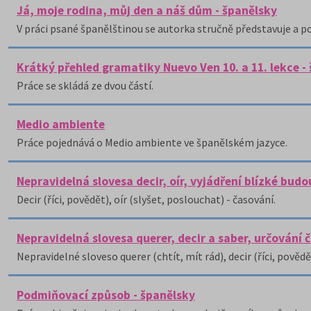
Já, moje rodina, můj den a náš dům - španělsky
V práci psané španělštinou se autorka stručně představuje a pop
Krátký přehled gramatiky Nuevo Ven 10. a 11. lekce -
Práce se skládá ze dvou částí.
Medio ambiente
Práce pojednává o Medio ambiente ve španělském jazyce.
Nepravidelná slovesa decir, oír, vyjádření blízké bud
Decir (říci, povědět), oír (slyšet, poslouchat) - časování.
Nepravidelná slovesa querer, decir a saber, určování 
Nepravidelné sloveso querer (chtít, mít rád), decir (říci, povědě
Podmiňovací způsob - španělsky