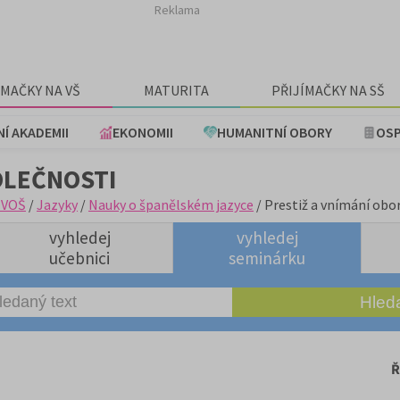
Reklama
ÍMAČKY NA VŠ
MATURITA
PŘIJÍMAČKY NA SŠ
NÍ AKADEMII
EKONOMII
HUMANITNÍ OBORY
OSP
OLEČNOSTI
+VOŠ
/
Jazyky
/
Nauky o španělském jazyce
/ Prestiž a vnímání obo
vyhledej
vyhledej
učebnici
seminárku
Ř