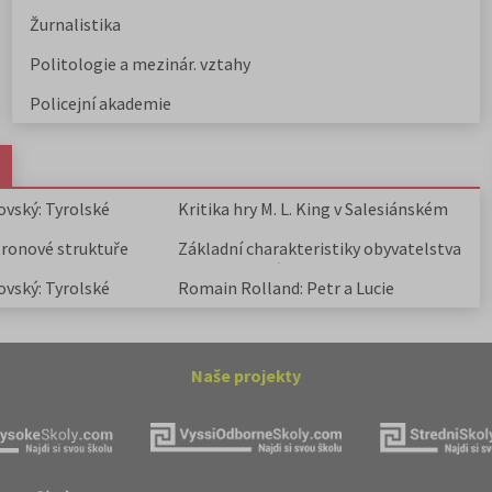
Žurnalistika
Politologie a mezinár. vztahy
Policejní akademie
ovský: Tyrolské
Kritika hry M. L. King v Salesiánském
divadle
tronové struktuře
Základní charakteristiky obyvatelstva
a geografie sídel
ovský: Tyrolské
Romain Rolland: Petr a Lucie
Naše projekty