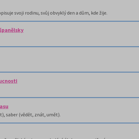
isuje svoji rodinu, svůj obvyklý den a dům, kde žije.
 španělsky
oucnosti
času
t), saber (vědět, znát, umět).