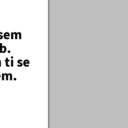
jsem
enciál.
b.
ti se
em.
 pro vyjádření
mi, dny v týdnu,