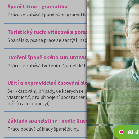
Španělština - gramatika
Práce se zabývá španělskou gramatikou.
Turistický ruch: vítězové a poražení - španělsky
Španělsky psaná práce se zamýšlí nad otázkou, proč jsou někter
Tvoření španělského subjuntivu
Práce se zabývá tvořením španělského subjuntivu, tj.
Užití a nepravidelné časování sloves SER a ESTAR a z
Ser - časování, případy, ve kterých se používá, včetně příkladů 
vlastnictví, pro připojení podstatného jména ve jmenném přísud
měsíci a letopočty)).
Základy španělštiny - podle Nuevo Ven 1 a Fiesta 1
Práce podává základy španělštiny.