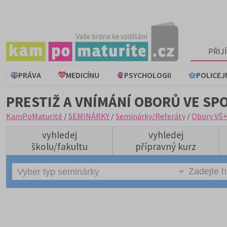
PŘIJ
PRÁVA
MEDICÍNU
PSYCHOLOGII
POLICEJ
PRESTIŽ A VNÍMÁNÍ OBORŮ VE SP
KamPoMaturitě
/
SEMINÁRKY
/
Seminárky/Referáty
/
Obory VŠ
vyhledej
vyhledej
školu/fakultu
přípravný kurz