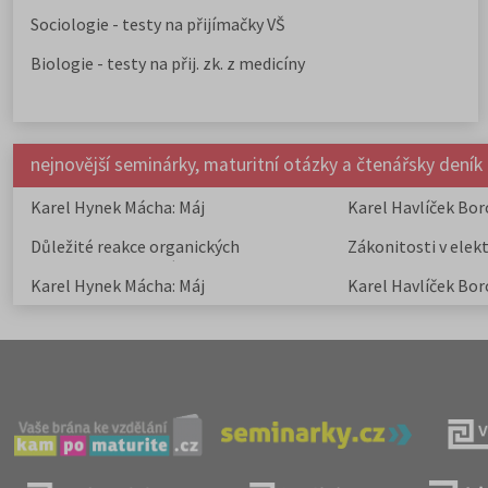
Sociologie - testy na přijímačky VŠ
Biologie - testy na přij. zk. z medicíny
nejnovější seminárky, maturitní otázky a čtenářsky deník
Karel Hynek Mácha: Máj
Karel Havlíček Bor
elegie
Důležité reakce organických
Zákonitosti v elek
sloučenin a jejich význam
Karel Hynek Mácha: Máj
Karel Havlíček Bor
elegie