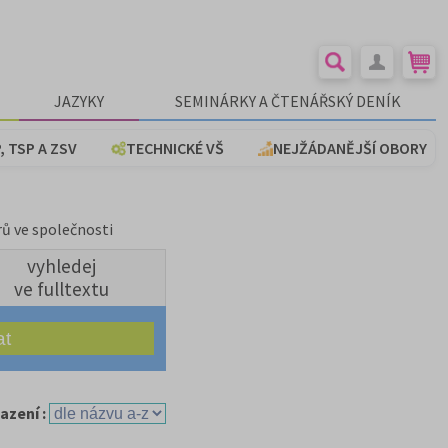
JAZYKY
SEMINÁRKY A ČTENÁŘSKÝ DENÍK
, TSP A ZSV
TECHNICKÉ VŠ
NEJŽÁDANĚJŠÍ OBORY
rů ve společnosti
vyhledej
ve fulltextu
azení :