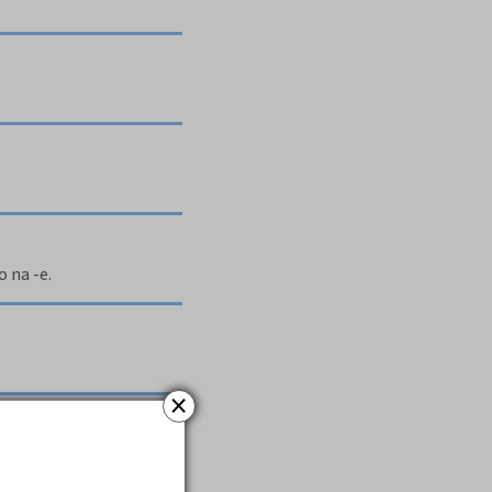
 na -e.
×