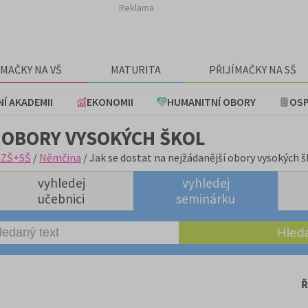
Reklama
ÍMAČKY NA VŠ
MATURITA
PŘIJÍMAČKY NA SŠ
NÍ AKADEMII
EKONOMII
HUMANITNÍ OBORY
OSP
 OBORY VYSOKÝCH ŠKOL
 ZŠ+SŠ
/
Němčina
/ Jak se dostat na nejžádanější obory vysokých š
vyhledej
vyhledej
učebnici
seminárku
Ř