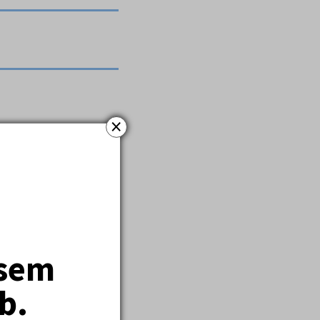
×
jsem
tní pojištění a
b.