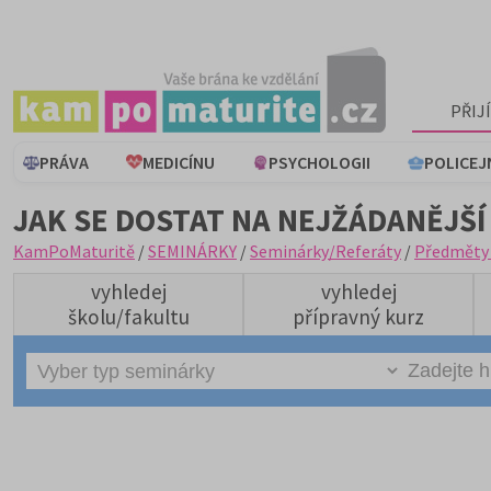
PŘIJ
PRÁVA
MEDICÍNU
PSYCHOLOGII
POLICEJ
JAK SE DOSTAT NA NEJŽÁDANĚJŠÍ
KamPoMaturitě
/
SEMINÁRKY
/
Seminárky/Referáty
/
Předměty
vyhledej
vyhledej
školu/fakultu
přípravný kurz