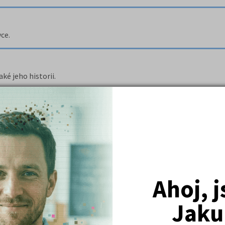
ce.
é jeho historii.
e učebnice Sprechen Sie Deutsch 2.
Ahoj, 
 člověk, lidské tělo, péče o zuby, první pomoc, nemocnice, zdravo
Jaku