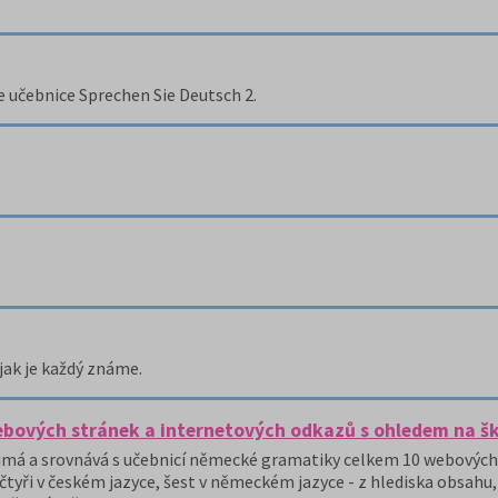
e učebnice Sprechen Sie Deutsch 2.
jak je každý známe.
ových stránek a internetových odkazů s ohledem na šk
oumá a srovnává s učebnicí německé gramatiky celkem 10 webových
yři v českém jazyce, šest v německém jazyce - z hlediska obsahu, 