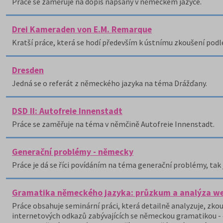
Práce se zaměřuje na dopis napsaný v německém jazyce.
Drei Kameraden von E.M. Remarque
Kratší práce, která se hodí především k ústnímu zkoušení podl
Dresden
Jedná se o referát z německého jazyka na téma Drážďany.
DSD II: Autofreie Innenstadt
Práce se zaměřuje na téma v němčině Autofreie Innenstadt.
Generační problémy - německy
Práce je dá se říci povídáním na téma generační problémy, tak 
Gramatika německého jazyka: průzkum a analýza web
Práce obsahuje seminární práci, která detailně analyzuje, zk
internetových odkazů zabývajících se německou gramatikou - čt