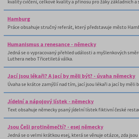
kvality cvičení, celkové kvality a přínosu pro žáky základních a 
Hamburg
Práce obsahuje stručný referát, který představuje město Hamb
Humanismus a renesance - německy
Jedná se o vypracovaný přehled události a myšlenkových směr
Luthera nebo Třicetiletá válka.
Jací jsou lékaři? A jací by měli být? - úvaha německy
Úvaha se krátce zamýšlí nad tím, jací jsou lékaři a jací by měli b
Jídelní a nápojový lístek - německy
Text obsahuje německy psaný jídelní lístek fiktivní české resta
Jsou Češi protiněmečtí? - esej německy
Jedná se o velmi krátkou esej, která se věnuje otázce, zda js