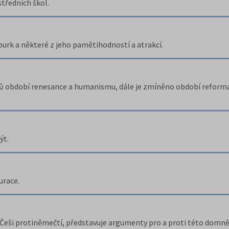
středních škol.
urk a některé z jeho pamětihodností a atrakcí.
ů období renesance a humanismu, dále je zmíněno období reformac
ýt.
urace.
ou Češi protiněmečtí, představuje argumenty pro a proti této domn