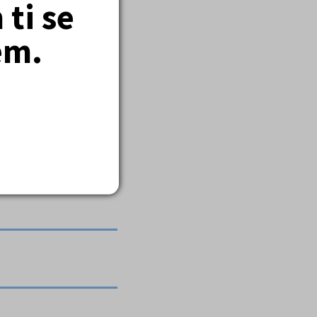
ti se
em.