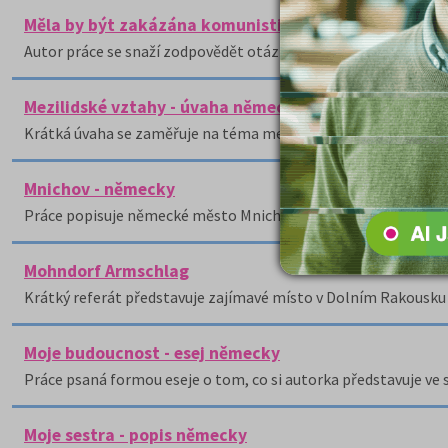
Měla by být zakázána komunistická strana? - esej n
Autor práce se snaží zodpovědět otázku, zda by měla být kom
Mezilidské vztahy - úvaha německy
Krátká úvaha se zaměřuje na téma mezilidských vztahů.
Mnichov - německy
Práce popisuje německé město Mnichov.
Mohndorf Armschlag
Krátký referát představuje zajímavé místo v Dolním Rakousku
Moje budoucnost - esej německy
Práce psaná formou eseje o tom, co si autorka představuje ve 
Moje sestra - popis německy