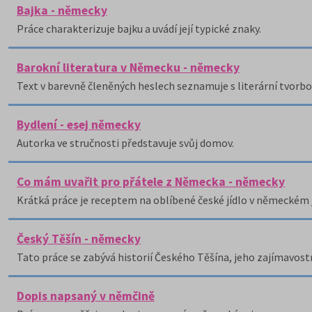
Bajka - německy
Práce charakterizuje bajku a uvádí její typické znaky.
Barokní literatura v Německu - německy
Text v barevně členěných heslech seznamuje s literární tvorb
Bydlení - esej německy
Autorka ve stručnosti představuje svůj domov.
Co mám uvařit pro přátele z Německa - německy
Krátká práce je receptem na oblíbené české jídlo v německém 
Český Těšín - německy
Tato práce se zabývá historií Českého Těšína, jeho zajímavos
Dopis napsaný v němčině