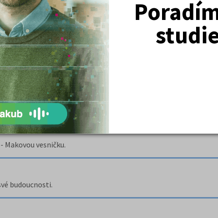
Poradím 
ěmecky
unistická strana obecně zakázána, nebo ne.
studi
 - Makovou vesničku.
své budoucnosti.