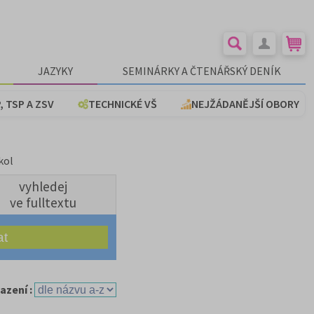
JAZYKY
SEMINÁRKY A ČTENÁŘSKÝ DENÍK
, TSP A ZSV
TECHNICKÉ VŠ
NEJŽÁDANĚJŠÍ OBORY
kol
vyhledej
ve fulltextu
azení :