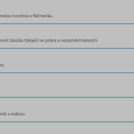
enskou tvorbou v Německu.
vní zásobu týkající se práce a nezaměstnanosti.
hu.
alát s mátou.