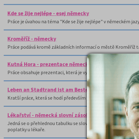
Kde se žije nejlépe - esej německy
Práce je úvahou na téma "Kde se žije nejlépe" v německém jazy
Kroměříž - německy
Práce podává kromě základních informací o městě Kroměříž tak
Kutná Hora - prezentace německy
Práce obsahuje prezentaci, která je vytvořená na němčinu.
Leben an Stadtrand ist am Besten
Kratší práce, která se hodí především k ústnímu zkoušení podl
Lékařství - německá slovní zásoba
Jedná se o přehlednou tabulku se slovíčky z němčiny k tématům
poplatky u lékaře.