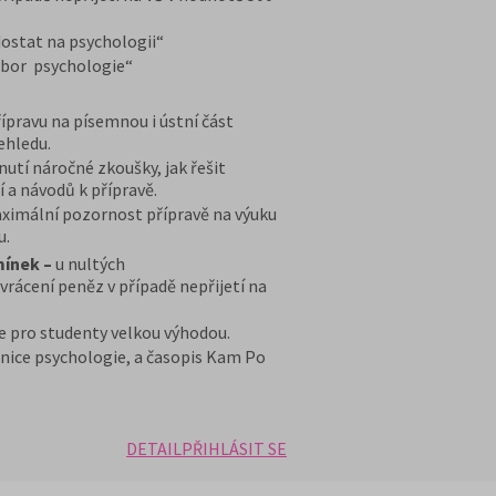
ostat na psychologii“
bor psychologie“
ípravu na písemnou i ústní část
ehledu.
nutí náročné zkoušky, jak řešit
í a návodů k přípravě.
maximální pozornost přípravě na výuku
u.
mínek –
u nultých
rácení peněz v případě nepřijetí na
e pro studenty velkou výhodou.
nice psychologie, a časopis Kam Po
DETAIL
PŘIHLÁSIT SE