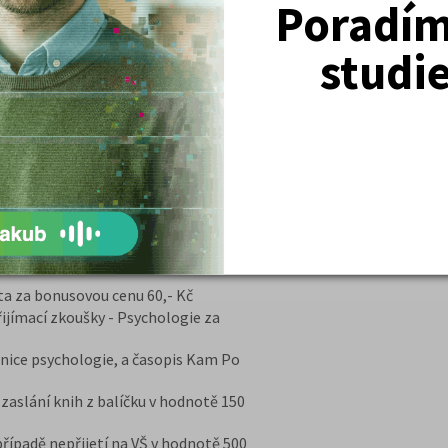
Poradím 
OGIE (nultý ročník)
studi
nice 2026/27
VRÁCENÍ PENĚZ PŘI NEPŘIJETÍ NA VŠ
huje učebnice, které zaručí dokonalou
hologii. Dostáváte pečlivě vybrané
našimi lektory, garanci vrácení
ané informace po celý rok o
:
učebnice psychologie (nultý ročník)
ta za bonusovou cenu 60,- Kč
řijímací zkoušky - Psychologie za
nice psychologie, a časopis Kam Po
aslání knih z balíčku v hodnotě 150
ípadě nepřijetí na VŠ v hodnotě 500