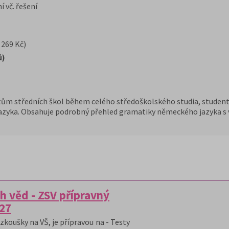
 vč. řešení
 269 Kč)
ů)
ům středních škol během celého středoškolského studia, student
zyka. Obsahuje podrobný přehled gramatiky německého jazyka s v
h věd - ZSV přípravný
/27
zkoušky na VŠ, je přípravou na - Testy