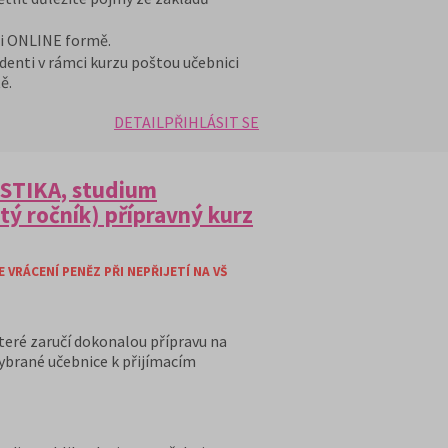
 i ONLINE formě.
denti v rámci kurzu poštou učebnici
ě.
DETAIL
PŘIHLÁSIT SE
ISTIKA, studium
ltý ročník) přípravný kurz
VRÁCENÍ PENĚZ PŘI NEPŘIJETÍ NA VŠ
teré zaručí dokonalou přípravu na
vybrané učebnice k přijímacím