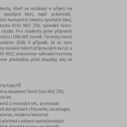
nty, kteří se ucházejí o přijetí na
 vysokých škol, např. právnické,
ších humanitní fakulty vysokých škol,
 testu SCIO NSZ ZSV, výsledek testu
 studiu. Pro studenty jsme připravili
zenční i ONLINE formě. Termíny testů
podzim 2026. V případě, že se tyto
ny konání našich přípravných kurzů a
CIO NSZ, stanovíme náhradní termíny
eme přednášky před zkoušky, aby se
chny typy VŠ
em a obsahem Testů Scio NSZ ZSV,
ch let
stů z minulých let, prohloubí
h disciplínách (filozofie, sociologie,
onomie, moderní historie)
ý přehled v oblasti společenských
ětlit důležité pojmy ze základů