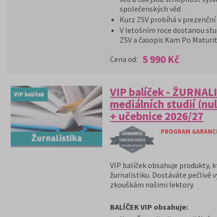
společenských věd
Kurz ZSV probíhá v prezenční
V letošním roce dostanou stu
ZSV a časopis Kam Po Maturit
5 990 Kč
Cena od:
VIP balíček - ŽURNAL
mediálních studií (nu
+ učebnice 2026/27
PROGRAM GARANCE 
VIP balíček obsahuje produkty, k
žurnalistiku. Dostáváte pečlivě 
zkouškám našimi lektory.
BALÍČEK VIP obsahuje: