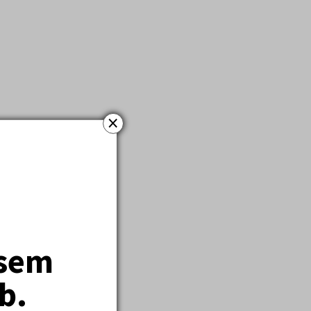
×
jsem
b.