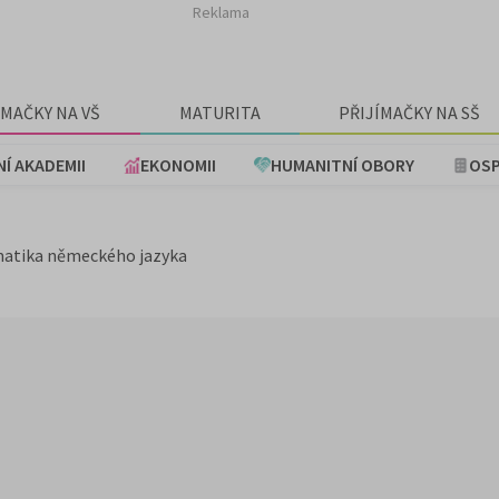
Reklama
ÍMAČKY NA VŠ
MATURITA
PŘIJÍMAČKY NA SŠ
NÍ AKADEMII
EKONOMII
HUMANITNÍ OBORY
OSP
atika německého jazyka