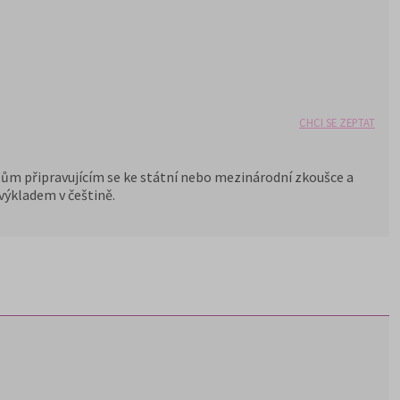
CHCI SE ZEPTAT
ům připravujícím se ke státní nebo mezinárodní zkoušce a
ýkladem v češtině.