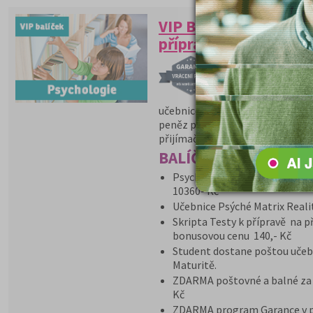
VIP BALÍČEK PSYCHOL
přípravný kurz + učeb
PROGRAM GARANCE 
VIP balíček obsa
přípravu na Psyc
učebnice k přijímacím zkouškám 
peněz při nepřijetí a aktualizov
přijímačkách.
BALÍČEK VIP obsahuje
Psychologie přípravný kurz + 
10360- Kč
Učebnice Psýché Matrix Reali
Skripta Testy k přípravě na p
bonusovou cenu 140,- Kč
Student dostane poštou učeb
Maturitě.
ZDARMA poštovné a balné za z
Kč
ZDARMA program Garance v př