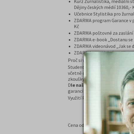
Kurz Žurnalistika, mediální st
Dějiny českých médií 10360,- 
Učebnice Stylistika pro žurna
ZDARMA program Garance v př
Kč
ZDARMA poštovné za zaslání k
ZDARMA e-book „Dostanu se 
ZDARMA videonávod „Jak se d
ZDARMA pravidelný mailing s
Proč si vybrat tento balíček?
Student získává kompletní přípr
včetně celkového přehledu. Cílem
zkoušky, jak řešit strategii test
D
le našich obchodních podmín
garanci vrácení peněz v případě 
Využití Programu GARANCE, je p
10 560 Kč
Cena od: