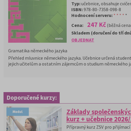
Typ:
učebnice, obsahuje cvičení
ISBN:
978-80-7358-098-8
Hodnocení serveru:
* * * *
*
247 Kč
Cena:
(běžná cena
Skladem (doručení do tří dn
OBJEDNAT
Gramatika německého jazyka
Přehled mluvnice německého jazyka. Učebnice určená student
jejich učitelům a ostatním zájemcům o studium německého ja
Doporučené kurzy:
Základy společenskýc
kurz + učebnice 2026
Přípravný kurz ZSV pro přijímací 