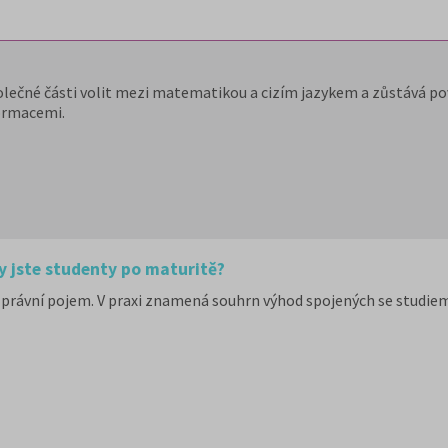
olečné části volit mezi matematikou a cizím jazykem a zůstává pov
ormacemi.
y jste studenty po maturitě?
právní pojem. V praxi znamená souhrn výhod spojených se studiem