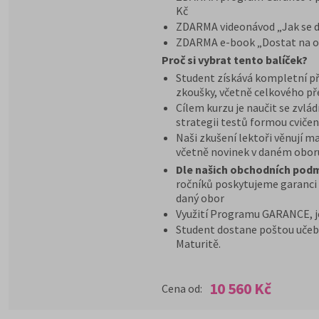
Kč
ZDARMA videonávod „Jak se d
ZDARMA e-book „Dostat na o
Proč si vybrat tento balíček?
Student získává kompletní př
zkoušky, včetně celkového př
Cílem kurzu je naučit se zvlád
strategii testů formou cvičen
Naši zkušení lektoři věnují 
včetně novinek v daném obor
Dle našich obchodních pod
ročníků poskytujeme garanci v
daný obor
Využití Programu GARANCE, j
Student dostane poštou učeb
Maturitě.
10 560 Kč
Cena od: