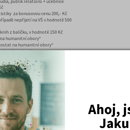
udia, publik relations + učebnice
Kč
listiky za bonusovou cenu 200,- Kč
ípadě nepřijetí na VŠ v hodnotě 500
nih z balíčku, v hodnotě 150 Kč
na humanitní obory“
ostat na humanitní obory“
 aktualitami z oboru
avu na písemnou i ústní část zkoušky,
 kurzu je naučit se zvládnutí náročné
ů formou cvičení a návodů k přípravě.
ek –
u nultých ročníků poskytujeme
nepřijetí na daný obor
ro studenty velkou výhodou.
Ahoj, 
Jaku
DETAIL
PŘIHLÁSIT SE