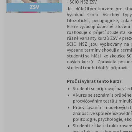
- SCIO NSZ ZSV.
Je důležitým kurzem pro stude
Vysokou školu. Všechny typy
filozofické, pedagogické, a dal
které vyžadují úspěšné složení
rozhoduje o přijetí studenta ke
různé varianty kurzů ZSV v pre
SCIO NSZ jsou vypisovány na 
vypsané termíny shodují a termí
studenti se hlásí ke zkoušce S
našich kurzů. Zpravidla posun
studenti mohli dobře připravit.
Proč si vybrat tento kurz?
Studenti se připravují na vše
V kurzu se seznámí s průběh
procvičováním testů z minulý
Procvičováním modelových te
znalosti ve společenskovědníc
politologie, psychologie, ek
Studenti získají strukturovan
věd a tak jsou schopnost vysv