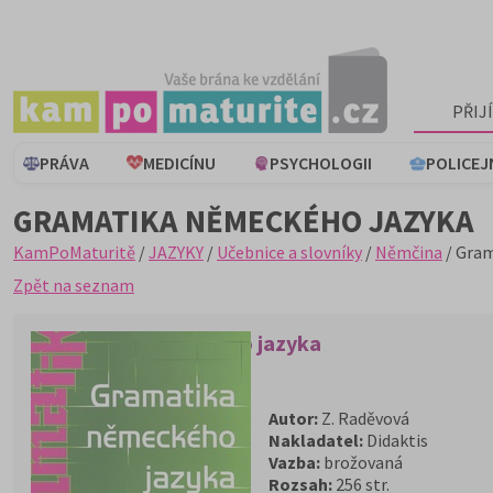
PŘIJ
PRÁVA
MEDICÍNU
PSYCHOLOGII
POLICEJ
GRAMATIKA NĚMECKÉHO JAZYKA
KamPoMaturitě
/
JAZYKY
/
Učebnice a slovníky
/
Němčina
/ Gram
Zpět na seznam
Gramatika německého jazyka
Autor:
Z. Raděvová
Nakladatel:
Didaktis
Vazba:
brožovaná
Rozsah:
256 str.