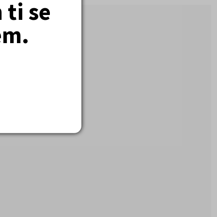
ti se
em.