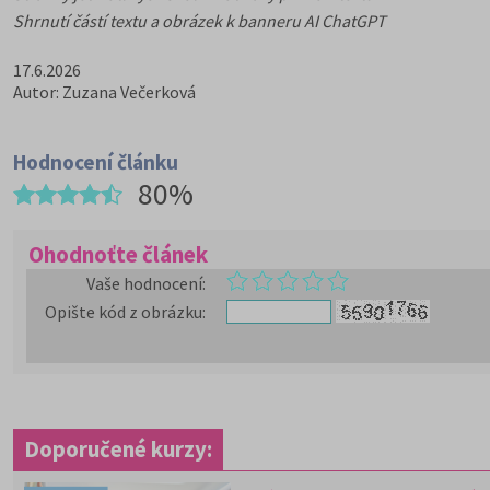
Shrnutí částí textu a obrázek k banneru AI ChatGPT
17.6.2026
Autor: Zuzana Večerková
Hodnocení článku
80%
Ohodnoťte článek
Vaše hodnocení
:
Opište kód z obrázku
:
Doporučené kurzy: