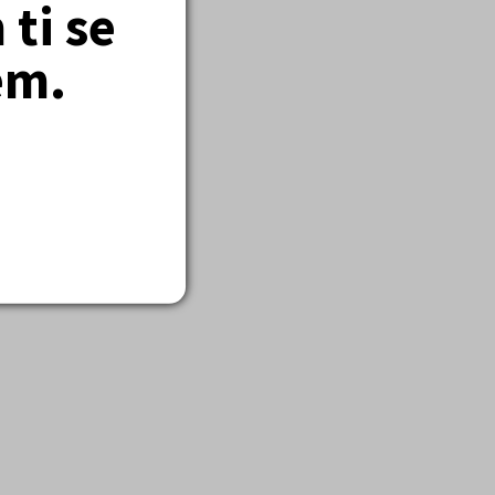
ti se
em.
o nezapsaných
ují.