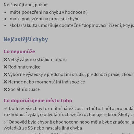
Nejčastěji ano, pokud:
máte podezření na chybu v hodnocení,
máte podezření na procesní chybu
škola/fakulta umožňuje dodatečné "doplňovací" řízení, kdy
Nejčastější chyby
Co nepomůže
❌ Velký zájem o studium oboru
❌ Rodinná tradice
❌ Výborné výsledky v předchozím studiu, předchozí praxe, zkoušk
❌ Nemoc nebo momentální indispozice
❌ Sociální situace
Co doporučujeme místo toho
✅ Dodržet všechny formální náležitosti a lhůtu. Lhůta pro podá
rozhodnutí vydal, o odvolání uchazeče rozhoduje rektor. Školy ta
✅ Odpověď byla chybně ohodnocena nebo měla být označena jako
výsledků ze SŠ nebo nastala jiná chyba