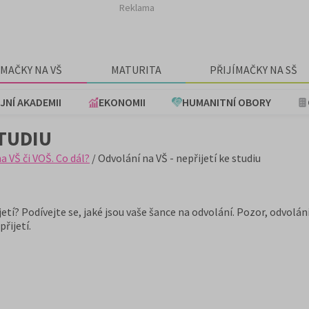
Reklama
ÍMAČKY NA VŠ
MATURITA
PŘIJÍMAČKY NA SŠ
JNÍ AKADEMII
EKONOMII
HUMANITNÍ OBORY
STUDIU
na VŠ či VOŠ. Co dál?
/ Odvolání na VŠ - nepřijetí ke studiu
etí? Podívejte se, jaké jsou vaše šance na odvolání. Pozor, odvolán
řijetí.