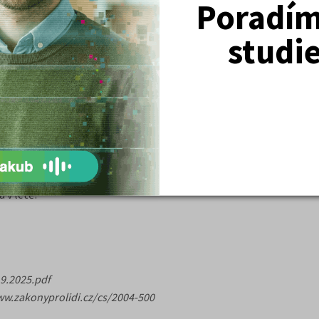
Poradím 
řebná k předání spisu od orgánu, který vydal původní rozhodnutí.
studi
přijímají v rámci "doplňovacího" řízení, kdy jsou uvolněná místa p
de "posun nad čáru" vůbec neumožňují.
áklady s podáním odvolání, školy samotné podání nijak nezpoplatň
 VŠ, soukromé VŠ, VOŠ, jazykové studium, gap year a další
a v létě?
.9.2025.pdf
/www.zakonyprolidi.cz/cs/2004-500