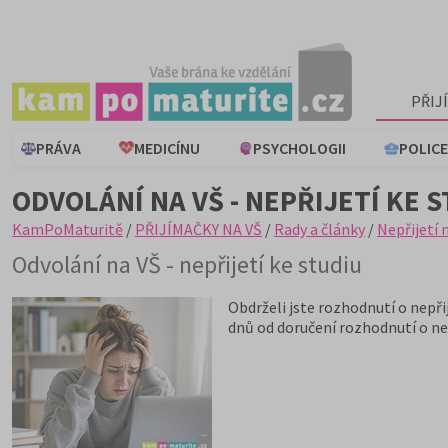
PŘIJ
PRÁVA
MEDICÍNU
PSYCHOLOGII
POLICE
ODVOLÁNÍ NA VŠ - NEPŘIJETÍ KE 
KamPoMaturitě
/
PŘIJÍMAČKY NA VŠ
/
Rady a články
/
Nepřijetí 
Odvolání na VŠ - nepřijetí ke studiu
Obdrželi jste rozhodnutí o nepřij
dnů od doručení rozhodnutí o nep