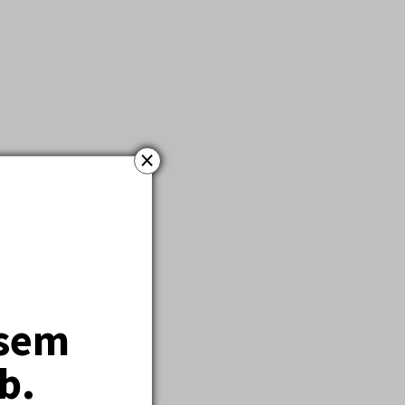
×
(ideálně doporučeně)
at informace v řádu
jsem
b.
ů, ve složitějších