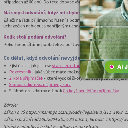
případech až 60 dnů. Do této doby se však nezapočítává doba pot
Má smysl odvolání, když mi chybělo 10 bodů?
Záleží na řádu přijímacího řízení a podmínkách - některé školy 
uchazečích nabídnuta nepřijatým uchazečům i automaticky, něk
Kolik stojí podání odvolání?
Pokud nepočítáme poplatek za poštovné nebo jiné související n
Co dělat, když odvolání nevyjde
Zjistěte si, jak je to se
statusem studenta
Rozcestník
- jaké vůbec máte možnosti po maturitě? Srovnání
2. kola přijímaček
- které vysoké školy nabírají i pozdě na jaře 
Samostudium vs. přípravný kurz
Stáhněte si zdarma e-book
Co když neudělám přijímačky
Zdroje:
Zákon o VŠ https://msmt.gov.cz/uploads/legislativa/111_1998_1
Zákon správní řád 500/2004 Sb., § 83 odst. 1, 86 odst. 1 https:/
Stránky jednotlivých škol viz odkazy přímo v textu