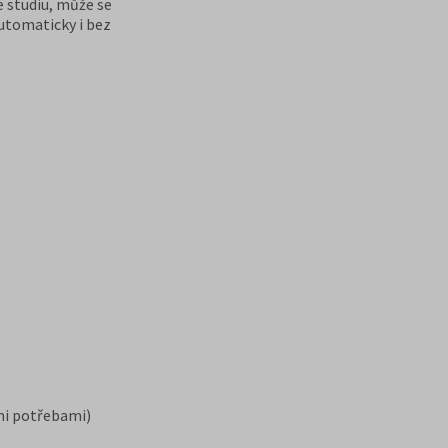
e studiu, může se
automaticky i bez
mi potřebami)