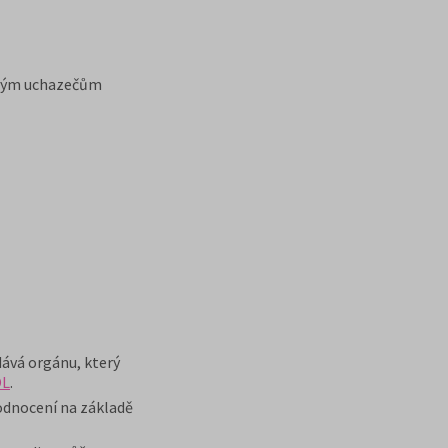
jatým uchazečům
dává orgánu, který
OL
.
odnocení na základě