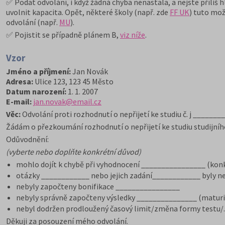
✅ Podat odvolání, i když žádná chyba nenastala, a nejste příliš 
uvolnit kapacita. Opět, některé školy (např. zde
FF UK
) tuto mož
odvolání (např.
MU
).
✅ Pojistit se případně plánem B,
viz níže
.
Vzor
Jméno a příjmení:
Jan Novák
Adresa:
Ulice 123, 123 45 Město
Datum narození:
1. 1. 2007
E-mail:
jan.novak@email.cz
Věc:
Odvolání proti rozhodnutí o nepřijetí ke studiu č. j _____
Žádám o přezkoumání rozhodnutí o nepřijetí ke studiu studijn
Odůvodnění:
(vyberte nebo doplňte konkrétní důvod)
mohlo dojít k chybě při vyhodnocení ________________ (konkr
otázky ____________ nebo jejich zadání____________ byly n
nebyly započteny bonifikace ________________
nebyly správně započteny výsledky _______________ (matur
nebyl dodržen prodloužený časový limit/změna formy testu/.
Děkuji za posouzení mého odvolání.