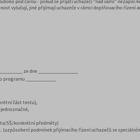
hluboko pod čarou - pokud se přijatí uchazeči "nad vámi" nezapíší k
nost vylučují, jiné přijímají uchazeče v rámci doplňovacího řízení 
____________ ze dne ________________
ího programu ____________.
étní část testu),
ejednoznačné,
ita/SŠ/konkrétní předměty)
.. (uzpůsobení podmínek přijímacího řízení uchazečů se speciální