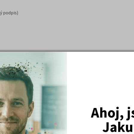
ý podpis)
je šance na úspěch velmi nízká (někde i předem vyloučena).
ímací zkoušky?
datové schránky, elektronicky s elektronickým podpisem, poštou 
ického podpisu fakulty obvykle neakceptují. Doporučujeme sledov
Ahoj, 
Jaku
ád stanoví pro rozhodnutí odvolacího orgánu zpravidla lhůtu 30 dn