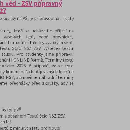
h věd - ZSV přípravný
/27
zkoušky na VŠ, je přípravou na - Testy
nty, kteří se ucházejí o přijetí na
 vysokých škol, např. právnické,
ších humanitní fakulty vysokých škol,
 testu SCIO NSZ ZSV, výsledek testu
 studiu. Pro studenty jsme připravili
zenční i ONLINE formě. Termíny testů
podzim 2026. V případě, že se tyto
ny konání našich přípravných kurzů a
CIO NSZ, stanovíme náhradní termíny
eme přednášky před zkoušky, aby se
chny typy VŠ
em a obsahem Testů Scio NSZ ZSV,
ch let
stů z minulých let, prohloubí