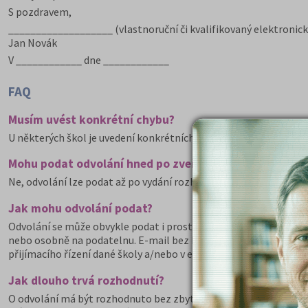
S pozdravem,
___________________ (vlastnoruční či kvalifikovaný elektronick
Jan Novák
V ____________ dne ____________
FAQ
Musím uvést konkrétní chybu?
U některých škol je uvedení konkrétních důvodů nezbytné, jinak 
Mohu podat odvolání hned po zveřejnění výsledků přij
Ne, odvolání lze podat až po vydání rozhodnutí o nepřijetí
Jak mohu odvolání podat?
Odvolání se může obvykle podat i prostřednictvím e-přihlášky, 
nebo osobně na podatelnu. E-mail bez kvalifikovaného elektron
přijímacího řízení dané školy a/nebo v elektronické přihlášce.
Jak dlouho trvá rozhodnutí?
O odvolání má být rozhodnuto bez zbytečného odkladu. Správní ř