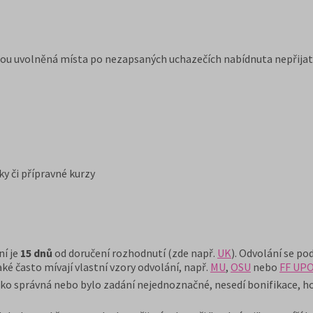
 jsou uvolněná místa po nezapsaných uchazečích nabídnuta nepři
y či přípravné kurzy
ní je
15 dnů
od doručení rozhodnutí (zde např.
UK
). Odvolání se po
ké často mívají vlastní vzory odvolání, např.
MU
,
OSU
nebo
FF UP
 správná nebo bylo zadání nejednoznačné, nesedí bonifikace, h