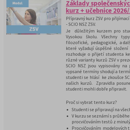
Základy společenskýc
kurz + učebnice 2026
Přípravný kurz ZSV pro přijímací 
- SCIO NSZ ZSV.
Je důležitým kurzem pro stude
Vysokou školu. Všechny typy
filozofické, pedagogické, a dal
které vyžadují úspěšné složení
rozhoduje o přijetí studenta ke
různé varianty kurzů ZSV v pre
SCIO NSZ jsou vypisovány na 
vypsané termíny shodují a termí
studenti se hlásí ke zkoušce S
našich kurzů. Zpravidla posun
studenti mohli dobře připravit.
Proč si vybrat tento kurz?
Studenti se připravují na vše
V kurzu se seznámí s průběh
procvičováním testů z minulý
Procvičováním modelových te