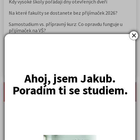
Kdy vysoké školy pořádají dny otevřených dveří
Na které fakulty se dostanete bez přijímaček 2026?
Samostudium vs. přípravný kurz: Co opravdu funguje u
přijímaček na VŠ?
×
Prestiž a vnímání oborů ve společnosti
Rozcestník po maturitě: VŠ, VOŠ, práce, gap year i další
možnosti
Jak se dostat na nejžádanější obory vysokých škol
Ahoj, jsem Jakub.
Poradím ti se studiem.
nejnovější seminárky, maturitní otázky a čtenářsky
deník
Karel Hynek Mácha: Máj
Karel Havlíček Borovský: Tyrolské elegie
Kritika hry M. L. King v Salesiánském divadle