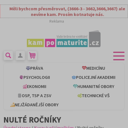
Měli bychcom přesměrovat, (3666-3 - 3662,3666,3667) ale
nevíme kam. Prosím kotnatuje nás.
Reklama
PRÁVA
MEDICÍNU
PSYCHOLOGII
POLICEJNÍ AKADEMII
EKONOMII
HUMANITNÍ OBORY
OSP, TSP A ZSV
TECHNICKÉ VŠ
NEJŽÁDANĚJŠÍ OBORY
NULTÉ ROČNÍKY
Úvodní strana
/
Kurzy k přijímačkám
/ Nulté ročníky