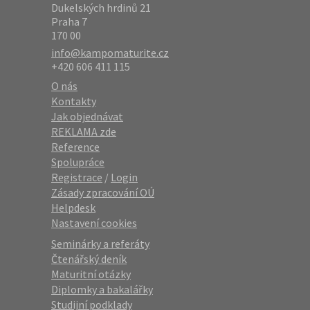
Dukelských hrdinů 21
Praha 7
170 00
info@kampomaturite.cz
+420 606 411 115
O nás
Kontakty
Jak objednávat
REKLAMA zde
Reference
Spolupráce
Registrace
/
Login
Zásady zpracování OÚ
Helpdesk
Nastavení cookies
Seminárky a referáty
Čtenářský deník
Maturitní otázky
Diplomky a bakalářky
Studijní podklady