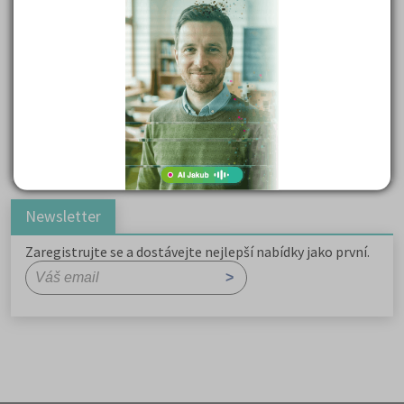
Důležité reakce organických sloučenin a jejich význam
Zákonitosti v elektronové struktuře
Základní charakteristiky obyvatelstva a geografie sídel
Karel Hynek Mácha: Máj
Karel Havlíček Borovský: Tyrolské elegie
Romain Rolland: Petr a Lucie
Newsletter
Zaregistrujte se a dostávejte nejlepší nabídky jako první.