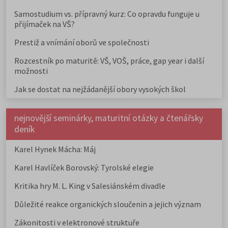
Samostudium vs. přípravný kurz: Co opravdu funguje u
přijímaček na VŠ?
Prestiž a vnímání oborů ve společnosti
Rozcestník po maturitě: VŠ, VOŠ, práce, gap year i další
možnosti
Jak se dostat na nejžádanější obory vysokých škol
nejnovější seminárky, maturitní otázky a čtenářsky
deník
Karel Hynek Mácha: Máj
Karel Havlíček Borovský: Tyrolské elegie
Kritika hry M. L. King v Salesiánském divadle
Důležité reakce organických sloučenin a jejich význam
Zákonitosti v elektronové struktuře