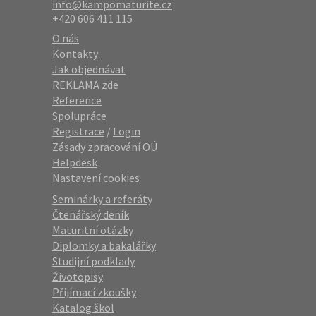
info@kampomaturite.cz
+420 606 411 115
O nás
Kontakty
Jak objednávat
REKLAMA zde
Reference
Spolupráce
Registrace
/
Login
Zásady zpracování OÚ
Helpdesk
Nastavení cookies
Seminárky a referáty
Čtenářský deník
Maturitní otázky
Diplomky a bakalářky
Studijní podklady
Životopisy
Přijímací zkoušky
Katalog škol