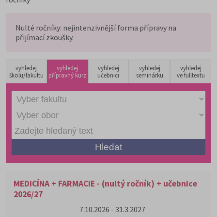
Nulté ročníky: nejintenzivnější forma přípravy na
přijímací zkoušky.
vyhledej
vyhledej
vyhledej
vyhledej
vyhledej
školu/fakultu
přípravný kurz
učebnici
seminárku
ve fulltextu
MEDICÍNA + FARMACIE - (nultý ročník) + učebnice
2026/27
7.10.2026 - 31.3.2027