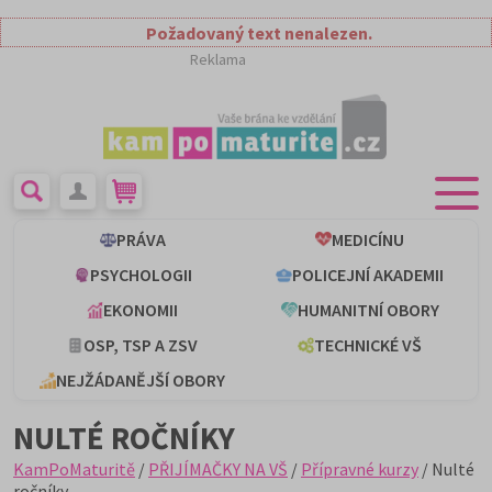
Požadovaný text nenalezen.
Reklama
PRÁVA
MEDICÍNU
PSYCHOLOGII
POLICEJNÍ AKADEMII
EKONOMII
HUMANITNÍ OBORY
OSP, TSP A ZSV
TECHNICKÉ VŠ
NEJŽÁDANĚJŠÍ OBORY
NULTÉ ROČNÍKY
KamPoMaturitě
/
PŘIJÍMAČKY NA VŠ
/
Přípravné kurzy
/ Nulté
ročníky