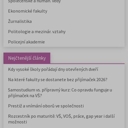
Společenské a human. vědy
Ekonomické fakulty
Žurnalistika
Politologie a mezinár. vztahy
Policejní akademie
Nejčtenější články
Kdy vysoké školy pořádají dny otevřených dveří
Na které fakulty se dostanete bez přijímaček 2026?
Samostudium vs. přípravný kurz: Co opravdu funguje u
přijímaček na VŠ?
Prestiž a vnímání oborů ve společnosti
Rozcestník po maturitě: VŠ, VOŠ, práce, gap year i další
možnosti