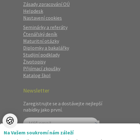
Zásady zpracování OÚ
Helpdesk
Nastavení cookies
Seminárky a referáty
Čtenářský deník
Maturitní otázky
Diplomky a bakalářky
Studijní podklady
Životopisy
Přijímací zkoušky
Katalog škol
Newsletter
Zaregistrujte se a dostávejte nejlepší
nabídky jako první.
🍪
Na Vašem soukromí nám záleží