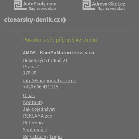
Poradenství v přípravě ke studiu
AMOS – KamPoMaturite.cz, s.r.o.
Dukelských hrdinů 21
Praha 7
170 00
info@kampomaturite.cz
+420 606 411 115
O nás
Kontakty
Jak objednávat
REKLAMA zde
Reference
Spolupráce
Registrace
/
Login