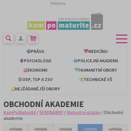
Reklama
PRÁVA
MEDICÍNU
PSYCHOLOGII
POLICEJNÍ AKADEMII
EKONOMII
HUMANITNÍ OBORY
OSP, TSP A ZSV
TECHNICKÉ VŠ
NEJŽÁDANĚJŠÍ OBORY
OBCHODNÍ AKADEMIE
KamPoMaturitě
/
SEMINÁRKY
/
Maturitní otázky
/ Obchodní
akademie
vyhledej
vyhledej
vyhledej
vyhledej
vyhledej