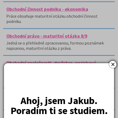
Obchodní činnost podniku - ekonomika
Práce obsahuje maturitní otázku obchodní činnost
podniku.
Obchodní právo - maturitní otázka 8/9
Jedná se o přehledně zpracovanou, formou poznámek
napsanou, maturitní otázku z práva.
×
Obchodní společnosti, družstvo, nezisková
organizace
Maturitní otázka z ekonomie na obchodní akademii
charakterizuje jednotlivé typy obchodních společností.
Organizování
Ahoj, jsem Jakub.
Práce se zaměřuje na organizování.
Poradím ti se studiem.
Personální činnost - ekonomia