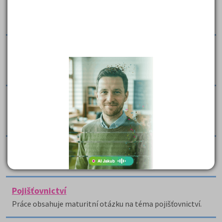
Práce obsahuje maturitní otázku z personální činnosti do
ekonomiky.
Plánování
Práce obsahuje stručnou maturitní otázku na téma
plánování.
Plánování, získávání a výběr pracovníků
Práce se zaměřuje na téma z ekonomie jako je plánování,
získávání a výběr pracovníků.
Podnikání právnických osob
Práce je zaměřena na maturitní otázku z podnikání.
Pojišťovnictví
Práce obsahuje maturitní otázku na téma pojišťovnictví.