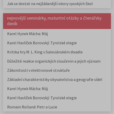
Jak se dostat na nejžádanější obory vysokých škol
nejnovější seminárky, maturitní otázky a čtenářsky
deník
Karel Hynek Mácha: Máj
Karel Havlíček Borovský: Tyrolské elegie
Kritika hry M. L. King v Salesiánském divadle
Důležité reakce organických sloučenin a jejich význam
Zákonitosti v elektronové struktuře
Základní charakteristiky obyvatelstva a geografie sídel
Karel Hynek Mácha: Máj
Karel Havlíček Borovský: Tyrolské elegie
Romain Rolland: Petr a Lucie