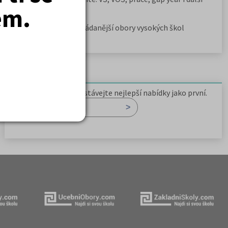
em.
možnosti
Jak se dostat na nejžádanější obory vysokých škol
Newsletter
Zaregistrujte se a dostávejte nejlepší nabídky jako první.