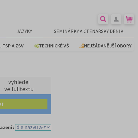
JAZYKY
SEMINÁRKY A ČTENÁŘSKÝ DENÍK
, TSP A ZSV
TECHNICKÉ VŠ
NEJŽÁDANĚJŠÍ OBORY
vyhledej
ve fulltextu
azení :