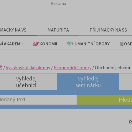
Reklama
ÍMAČKY NA VŠ
MATURITA
PŘIJÍMAČKY NA SŠ
NÍ AKADEMII
EKONOMII
HUMANITNÍ OBORY
OSP
Š
/
Vysokoškolské okruhy
/
Ekonomické obory
/ Obchodní jednání
vyhledej
vyhledej
učebnici
seminárku
Ř