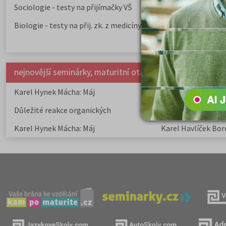
Sociologie - testy na přijímačky VŠ
Biologie - testy na přij. zk. z medicíny
nejnovější seminárky, maturitní otázky a čtenářsky deník
Karel Hynek Mácha: Máj
Karel Havlíček Bor
elegie
Důležité reakce organických
Zákonitosti v elek
sloučenin a jejich význam
Karel Hynek Mácha: Máj
Karel Havlíček Bor
elegie