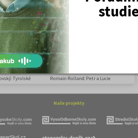
Žurnalistika
studi
Politologie a mezinár. vztahy
Policejní akademie
ovský: Tyrolské
Kritika hry M. L. King v Salesiánském
divadle
tronové struktuře
Základní charakteristiky obyvatelstva
a geografie sídel
ovský: Tyrolské
Romain Rolland: Petr a Lucie
Naše projekty