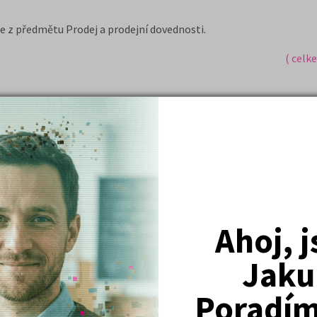
e z předmětu Prodej a prodejní dovednosti.
( celk
Nejžádanější kurzy
Právnické fakulty
Psychologie
Ahoj, 
Lékařské fakulty, farmacie
Jaku
Společenské a human. vědy
Poradím 
Ekonomické fakulty