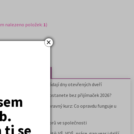
em nalezeno položek:
1
)
×
Nejčtenější články
Kdy vysoké školy pořádají dny otevřených dveří
Na které fakulty se dostanete bez přijímaček 2026?
jsem
Samostudium vs. přípravný kurz: Co opravdu funguje u
b.
přijímaček na VŠ?
Prestiž a vnímání oborů ve společnosti
ti se
Rozcestník po maturitě: VŠ, VOŠ, práce, gap year i další