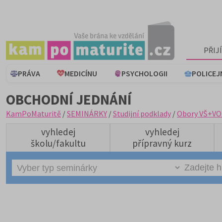
PŘIJ
PRÁVA
MEDICÍNU
PSYCHOLOGII
POLICEJ
OBCHODNÍ JEDNÁNÍ
KamPoMaturitě
/
SEMINÁRKY
/
Studijní podklady
/
Obory VŠ+VO
vyhledej
vyhledej
školu/fakultu
přípravný kurz