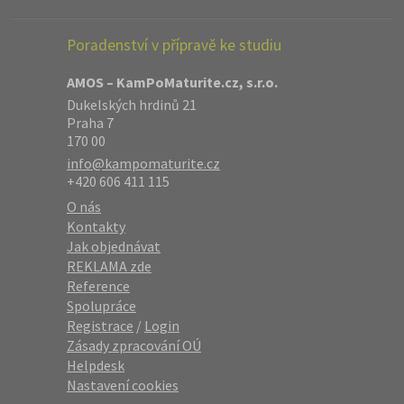
Poradenství v přípravě ke studiu
AMOS – KamPoMaturite.cz, s.r.o.
Dukelských hrdinů 21
Praha 7
170 00
info@kampomaturite.cz
+420 606 411 115
O nás
Kontakty
Jak objednávat
REKLAMA zde
Reference
Spolupráce
Registrace
/
Login
Zásady zpracování OÚ
Helpdesk
Nastavení cookies