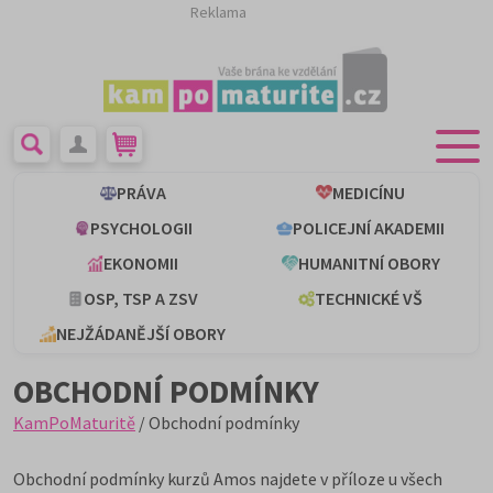
Reklama
PRÁVA
MEDICÍNU
PSYCHOLOGII
POLICEJNÍ AKADEMII
EKONOMII
HUMANITNÍ OBORY
OSP, TSP A ZSV
TECHNICKÉ VŠ
NEJŽÁDANĚJŠÍ OBORY
OBCHODNÍ PODMÍNKY
KamPoMaturitě
/ Obchodní podmínky
Obchodní podmínky kurzů Amos najdete v příloze u všech