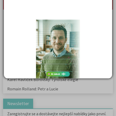
deník
Karel Hynek Mácha: Máj
Karel Havlíček Borovský: Tyrolské elegie
Kritika hry M. L. King v Salesiánském divadle
Důležité reakce organických sloučenin a jejich význam
Zákonitosti v elektronové struktuře
Základní charakteristiky obyvatelstva a geografie sídel
Karel Hynek Mácha: Máj
Karel Havlíček Borovský: Tyrolské elegie
Romain Rolland: Petr a Lucie
Newsletter
Zaregistrujte se a dostávejte nejlepší nabídky jako první.