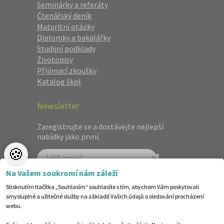
Seminárky a referáty
Čtenářský deník
Maturitní otázky
Diplomky a bakalářky
Studijní podklady
Životopisy
Přijímací zkoušky
Katalog škol
Newsletter
Zaregistrujte se a dostávejte nejlepší
nabídky jako první.
🍪
Na Vašem soukromí nám záleží
Stisknutím tlačítka „Souhlasím“ souhlasíte s tím, abychom Vám poskytovali
smysluplné a užitečné služby na základě Vašich údajů o sledování procházení
webu.