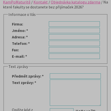
KamPoMaturitě
/
Kontakt
/
Objednávka katalogu zdarma
/ Na
které fakulty se dostanete bez přijímaček 2026?
Informace o Vás
Firma
:
Jméno
:
*
Adresa
:
*
Telefon
:
*
Fax
:
E-mail
:
*
Text zprávy
Předmět zprávy
:
*
Text zprávy
:
*
Opište kód z