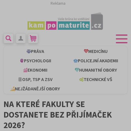
Reklama
PRÁVA
MEDICÍNU
PSYCHOLOGII
POLICEJNÍ AKADEMII
EKONOMII
HUMANITNÍ OBORY
OSP, TSP A ZSV
TECHNICKÉ VŠ
NEJŽÁDANĚJŠÍ OBORY
NA KTERÉ FAKULTY SE
DOSTANETE BEZ PŘIJÍMAČEK
2026?