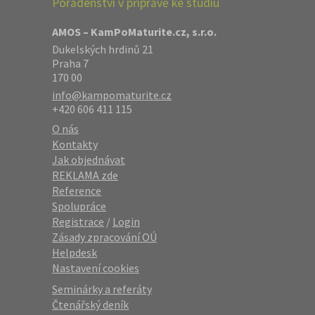
Poradenství v přípravě ke studiu
AMOS – KamPoMaturite.cz, s.r.o.
Dukelských hrdinů 21
Praha 7
170 00
info@kampomaturite.cz
+420 606 411 115
O nás
Kontakty
Jak objednávat
REKLAMA zde
Reference
Spolupráce
Registrace
/
Login
Zásady zpracování OÚ
Helpdesk
Nastavení cookies
Seminárky a referáty
Čtenářský deník