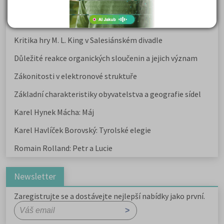
Karel Hynek Mácha: Máj
Karel Havlíček Borovský: Tyrolské elegie
Kritika hry M. L. King v Salesiánském divadle
Důležité reakce organických sloučenin a jejich význam
Zákonitosti v elektronové struktuře
Základní charakteristiky obyvatelstva a geografie sídel
Karel Hynek Mácha: Máj
Karel Havlíček Borovský: Tyrolské elegie
Romain Rolland: Petr a Lucie
Newsletter
Zaregistrujte se a dostávejte nejlepší nabídky jako první.