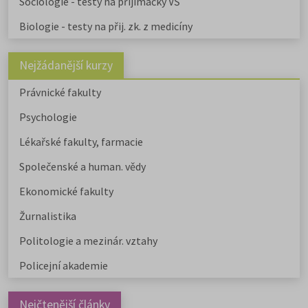
Sociologie - testy na přijímačky VŠ
Biologie - testy na přij. zk. z medicíny
Nejžádanější kurzy
Právnické fakulty
Psychologie
Lékařské fakulty, farmacie
Společenské a human. vědy
Ekonomické fakulty
Žurnalistika
Politologie a mezinár. vztahy
Policejní akademie
Nejčtenější články