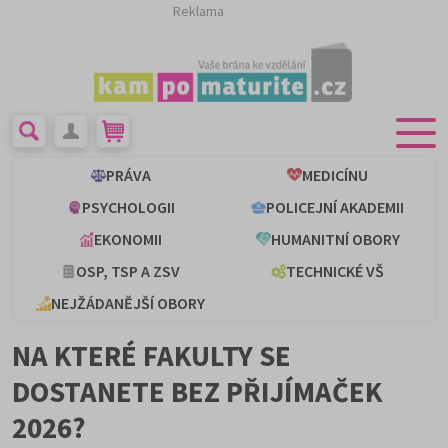
Reklama
PRÁVA
MEDICÍNU
PSYCHOLOGII
POLICEJNÍ AKADEMII
EKONOMII
HUMANITNÍ OBORY
OSP, TSP A ZSV
TECHNICKÉ VŠ
NEJŽÁDANĚJŠÍ OBORY
NA KTERÉ FAKULTY SE
DOSTANETE BEZ PŘIJÍMAČEK
2026?