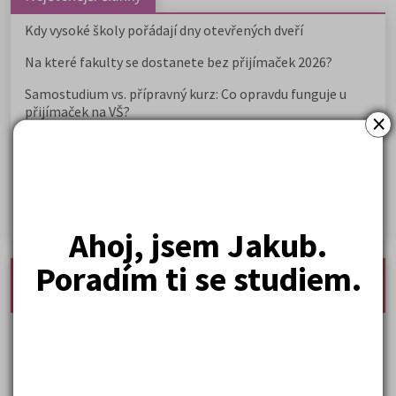
Kdy vysoké školy pořádají dny otevřených dveří
Na které fakulty se dostanete bez přijímaček 2026?
Samostudium vs. přípravný kurz: Co opravdu funguje u
přijímaček na VŠ?
×
Prestiž a vnímání oborů ve společnosti
Rozcestník po maturitě: VŠ, VOŠ, práce, gap year i další
možnosti
Jak se dostat na nejžádanější obory vysokých škol
Ahoj, jsem Jakub.
Poradím ti se studiem.
nejnovější seminárky, maturitní otázky a čtenářsky
deník
Karel Hynek Mácha: Máj
Karel Havlíček Borovský: Tyrolské elegie
Kritika hry M. L. King v Salesiánském divadle