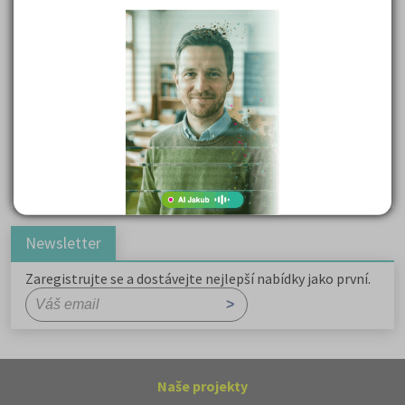
Důležité reakce organických sloučenin a jejich význam
Zákonitosti v elektronové struktuře
Základní charakteristiky obyvatelstva a geografie sídel
Karel Hynek Mácha: Máj
Karel Havlíček Borovský: Tyrolské elegie
Romain Rolland: Petr a Lucie
Newsletter
Zaregistrujte se a dostávejte nejlepší nabídky jako první.
Naše projekty