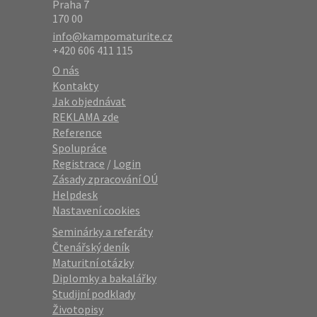
Praha 7
170 00
info@kampomaturite.cz
+420 606 411 115
O nás
Kontakty
Jak objednávat
REKLAMA zde
Reference
Spolupráce
Registrace
/
Login
Zásady zpracování OÚ
Helpdesk
Nastavení cookies
Seminárky a referáty
Čtenářský deník
Maturitní otázky
Diplomky a bakalářky
Studijní podklady
Životopisy