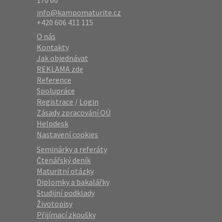
170 00
info@kampomaturite.cz
+420 606 411 115
O nás
Kontakty
Jak objednávat
REKLAMA zde
Reference
Spolupráce
Registrace
/
Login
Zásady zpracování OÚ
Helpdesk
Nastavení cookies
Seminárky a referáty
Čtenářský deník
Maturitní otázky
Diplomky a bakalářky
Studijní podklady
Životopisy
Přijímací zkoušky