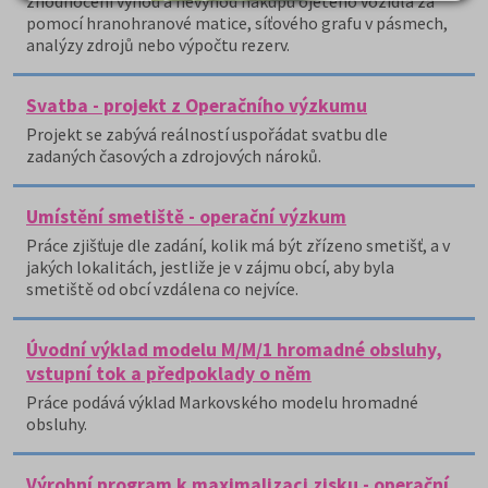
zhodnocení výhod a nevýhod nákupu ojetého vozidla za
pomocí hranohranové matice, síťového grafu v pásmech,
analýzy zdrojů nebo výpočtu rezerv.
Svatba - projekt z Operačního výzkumu
Projekt se zabývá reálností uspořádat svatbu dle
zadaných časových a zdrojových nároků.
Umístění smetiště - operační výzkum
Práce zjišťuje dle zadání, kolik má být zřízeno smetišť, a v
jakých lokalitách, jestliže je v zájmu obcí, aby byla
smetiště od obcí vzdálena co nejvíce.
Úvodní výklad modelu M/M/1 hromadné obsluhy,
vstupní tok a předpoklady o něm
Práce podává výklad Markovského modelu hromadné
obsluhy.
Výrobní program k maximalizaci zisku - operační