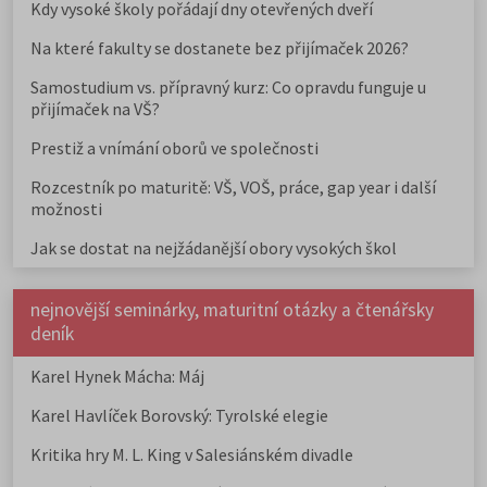
Kdy vysoké školy pořádají dny otevřených dveří
Na které fakulty se dostanete bez přijímaček 2026?
Samostudium vs. přípravný kurz: Co opravdu funguje u
přijímaček na VŠ?
Prestiž a vnímání oborů ve společnosti
Rozcestník po maturitě: VŠ, VOŠ, práce, gap year i další
možnosti
Jak se dostat na nejžádanější obory vysokých škol
nejnovější seminárky, maturitní otázky a čtenářsky
deník
Karel Hynek Mácha: Máj
Karel Havlíček Borovský: Tyrolské elegie
Kritika hry M. L. King v Salesiánském divadle