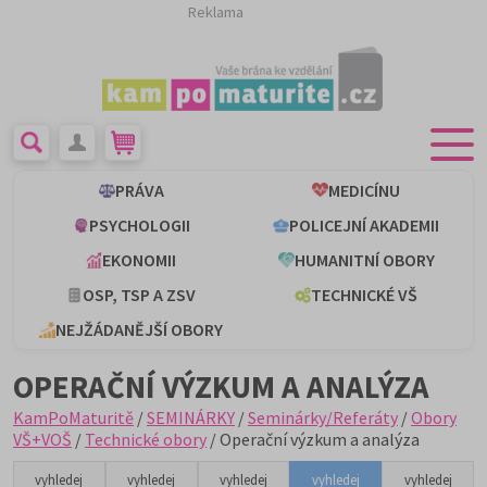
Reklama
PRÁVA
MEDICÍNU
PSYCHOLOGII
POLICEJNÍ AKADEMII
EKONOMII
HUMANITNÍ OBORY
OSP, TSP A ZSV
TECHNICKÉ VŠ
NEJŽÁDANĚJŠÍ OBORY
OPERAČNÍ VÝZKUM A ANALÝZA
KamPoMaturitě
/
SEMINÁRKY
/
Seminárky/Referáty
/
Obory
VŠ+VOŠ
/
Technické obory
/ Operační výzkum a analýza
vyhledej
vyhledej
vyhledej
vyhledej
vyhledej