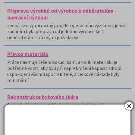
Přeprava výrobků od výrobce k odběratelům -
operační výzkum
Jedná se o zpracovaný projekt operačního výzkumu, jehož
zadáním byla přeprava od jednoho výrobce ke 4
odběratelům s různými požadavky.
Převoz materiálu
Práce navrhuje řešení odkud, kam, a kolik materiálu je
potřebné vozit, aby byli při nepřekročení kapacit zdrojů
uspokojeni všichni spotřebitelé, a celkové náklady byly
minimální.
Rekonstrukce bytového jádra
×
Seminární práce se zabývá rekonstrukcí bytové
umakartového jádra v panelovém bytě.
Řešení přípravy kurzu metodou CPM