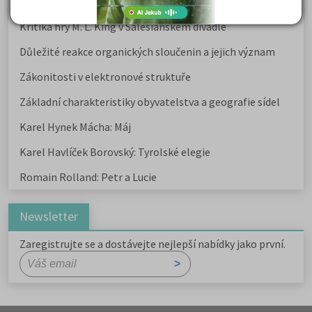
Karel Havlíček Borovský: Tyrolské elegie
Kritika hry M. L. King v Salesiánském divadle
Důležité reakce organických sloučenin a jejich význam
Zákonitosti v elektronové struktuře
Základní charakteristiky obyvatelstva a geografie sídel
Karel Hynek Mácha: Máj
Karel Havlíček Borovský: Tyrolské elegie
Romain Rolland: Petr a Lucie
Newsletter
Zaregistrujte se a dostávejte nejlepší nabídky jako první.