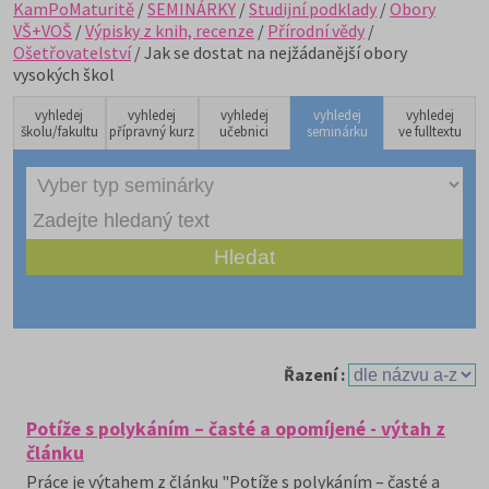
KamPoMaturitě
/
SEMINÁRKY
/
Studijní podklady
/
Obory
VŠ+VOŠ
/
Výpisky z knih, recenze
/
Přírodní vědy
/
Ošetřovatelství
/ Jak se dostat na nejžádanější obory
vysokých škol
vyhledej
vyhledej
vyhledej
vyhledej
vyhledej
školu/fakultu
přípravný kurz
učebnici
seminárku
ve fulltextu
Řazení :
Potíže s polykáním – časté a opomíjené - výtah z
článku
Práce je výtahem z článku "Potíže s polykáním – časté a