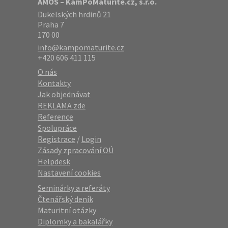
AMOS – KamPoMaturite.cz, s.r.o.
Dukelských hrdinů 21
Praha 7
170 00
info@kampomaturite.cz
+420 606 411 115
O nás
Kontakty
Jak objednávat
REKLAMA zde
Reference
Spolupráce
Registrace
/
Login
Zásady zpracování OÚ
Helpdesk
Nastavení cookies
Seminárky a referáty
Čtenářský deník
Maturitní otázky
Diplomky a bakalářky