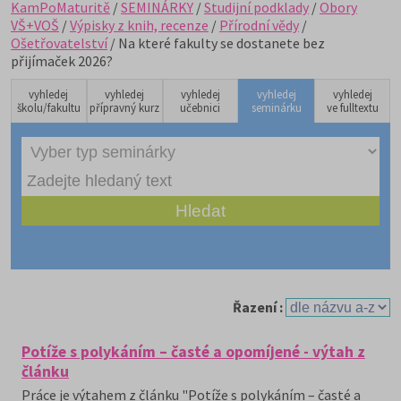
KamPoMaturitě
/
SEMINÁRKY
/
Studijní podklady
/
Obory
VŠ+VOŠ
/
Výpisky z knih, recenze
/
Přírodní vědy
/
Ošetřovatelství
/ Na které fakulty se dostanete bez
přijímaček 2026?
vyhledej
vyhledej
vyhledej
vyhledej
vyhledej
školu/fakultu
přípravný kurz
učebnici
seminárku
ve fulltextu
Řazení :
Potíže s polykáním – časté a opomíjené - výtah z
článku
Práce je výtahem z článku "Potíže s polykáním – časté a