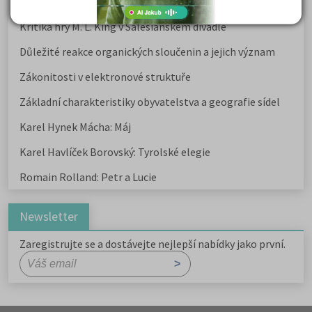
Karel Havlíček Borovský: Tyrolské elegie
Kritika hry M. L. King v Salesiánském divadle
Důležité reakce organických sloučenin a jejich význam
Zákonitosti v elektronové struktuře
Základní charakteristiky obyvatelstva a geografie sídel
Karel Hynek Mácha: Máj
Karel Havlíček Borovský: Tyrolské elegie
Romain Rolland: Petr a Lucie
Newsletter
Zaregistrujte se a dostávejte nejlepší nabídky jako první.