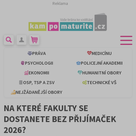
Reklama
PRÁVA
MEDICÍNU
PSYCHOLOGII
POLICEJNÍ AKADEMII
EKONOMII
HUMANITNÍ OBORY
OSP, TSP A ZSV
TECHNICKÉ VŠ
NEJŽÁDANĚJŠÍ OBORY
NA KTERÉ FAKULTY SE
DOSTANETE BEZ PŘIJÍMAČEK
2026?