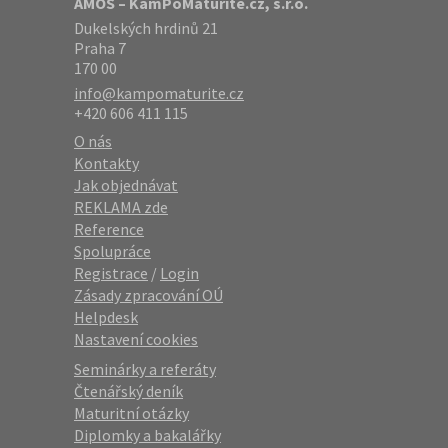
AMOS – KamPoMaturite.cz, s.r.o.
Dukelských hrdinů 21
Praha 7
170 00
info@kampomaturite.cz
+420 606 411 115
O nás
Kontakty
Jak objednávat
REKLAMA zde
Reference
Spolupráce
Registrace
/
Login
Zásady zpracování OÚ
Helpdesk
Nastavení cookies
Seminárky a referáty
Čtenářský deník
Maturitní otázky
Diplomky a bakalářky