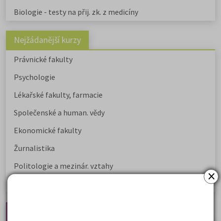
Biologie - testy na přij. zk. z medicíny
Nejžádanější kurzy
Právnické fakulty
Psychologie
Lékařské fakulty, farmacie
Společenské a human. vědy
Ekonomické fakulty
Žurnalistika
Politologie a mezinár. vztahy
×
Policejní akademie
Nejčtenější články