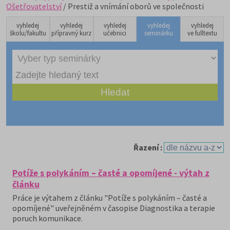
Ošetřovatelství
/ Prestiž a vnímání oborů ve společnosti
vyhledej
vyhledej
vyhledej
vyhledej
vyhledej
školu/fakultu
přípravný kurz
učebnici
seminárku
ve fulltextu
Řazení :
Potíže s polykáním – časté a opomíjené - výtah z
článku
Práce je výtahem z článku "Potíže s polykáním – časté a
opomíjené" uveřejněném v časopise Diagnostika a terapie
poruch komunikace.