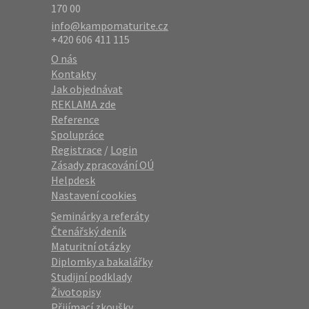
170 00
info@kampomaturite.cz
+420 606 411 115
O nás
Kontakty
Jak objednávat
REKLAMA zde
Reference
Spolupráce
Registrace
/
Login
Zásady zpracování OÚ
Helpdesk
Nastavení cookies
Seminárky a referáty
Čtenářský deník
Maturitní otázky
Diplomky a bakalářky
Studijní podklady
Životopisy
Přijímací zkoušky