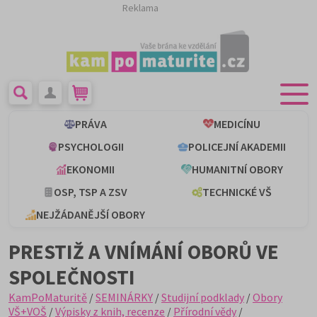
Reklama
PRÁVA
MEDICÍNU
PSYCHOLOGII
POLICEJNÍ AKADEMII
EKONOMII
HUMANITNÍ OBORY
OSP, TSP A ZSV
TECHNICKÉ VŠ
NEJŽÁDANĚJŠÍ OBORY
PRESTIŽ A VNÍMÁNÍ OBORŮ VE
SPOLEČNOSTI
KamPoMaturitě
/
SEMINÁRKY
/
Studijní podklady
/
Obory
VŠ+VOŠ
/
Výpisky z knih, recenze
/
Přírodní vědy
/